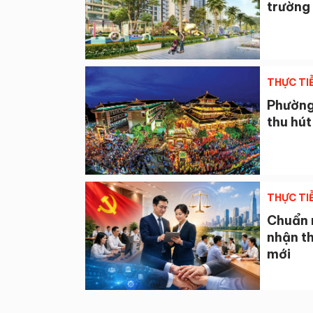
trường 
THỰC TI
Phường 
thu hút
THỰC TI
Chuẩn 
nhận th
mới