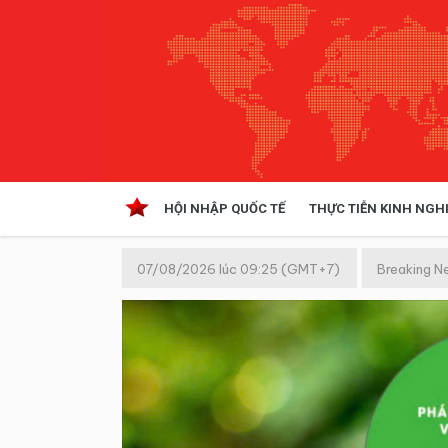
HỘI NHẬP QUỐC TẾ
THỰC TIỄN KINH NGH
HỘI NHẬP QUỐC TẾ
VĂN 
07/08/2026 lúc 09:25 (GMT+7)
Breaking N
Kinh tế hội nhập
Doanh nghiệp
NGHIÊN CỨU PHÁP LUẬT
THỰC