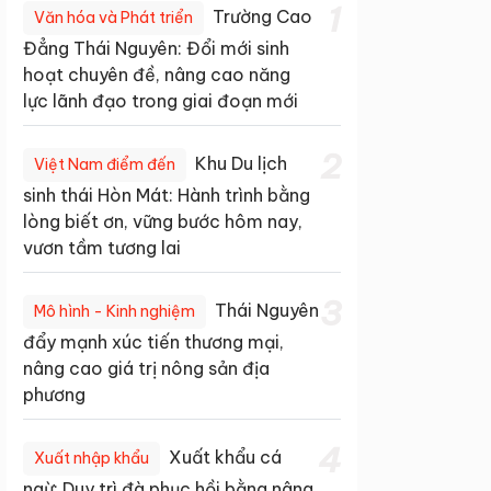
1
Trường Cao
Văn hóa và Phát triển
Đẳng Thái Nguyên: Đổi mới sinh
hoạt chuyên đề, nâng cao năng
lực lãnh đạo trong giai đoạn mới
2
Khu Du lịch
Việt Nam điểm đến
sinh thái Hòn Mát: Hành trình bằng
lòng biết ơn, vững bước hôm nay,
vươn tầm tương lai
3
Thái Nguyên
Mô hình - Kinh nghiệm
đẩy mạnh xúc tiến thương mại,
nâng cao giá trị nông sản địa
phương
4
Xuất khẩu cá
Xuất nhập khẩu
ngừ: Duy trì đà phục hồi bằng nâng