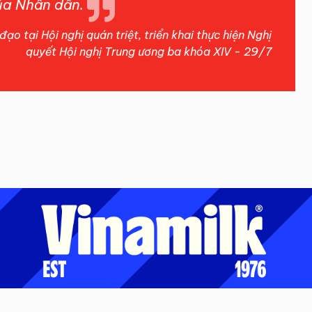
ủa Nhân dân.
đạo tại Hội nghị quán triệt, triển khai thực hiện Nghị
quyết Hội nghị Trung ương ba khóa XIV - 29/7