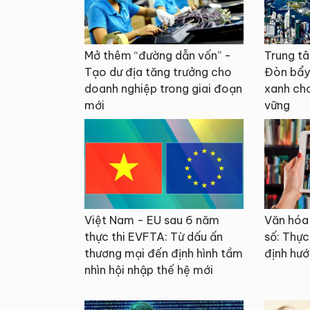
Mở thêm “đường dẫn vốn” -
Trung tâ
Tạo dư địa tăng trưởng cho
Đòn bẩy
doanh nghiệp trong giai đoạn
xanh ch
mới
vững
Việt Nam - EU sau 6 năm
Văn hóa 
thực thi EVFTA: Từ dấu ấn
số: Thực
thương mại đến định hình tầm
định hướ
nhìn hội nhập thế hệ mới