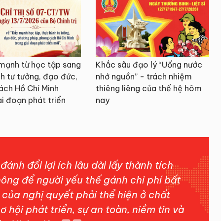
mạnh từ học tập sang
Khắc sâu đạo lý “Uống nước
h tư tưởng, đạo đức,
nhớ nguồn” - trách nhiệm
ách Hồ Chí Minh
thiêng liêng của thế hệ hôm
ai đoạn phát triển
nay
ánh đổi lợi ích lâu dài lấy thành tích
hông để người yếu thế gánh chi phí bất
rị của nghị quyết phải thể hiện ở chất
ơ hội phát triển, sự an toàn, niềm tin và