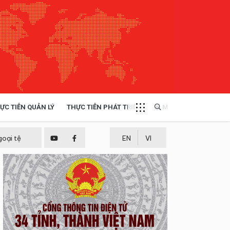
ỰC TIỄN QUẢN LÝ
THỰC TIỄN PHÁT TRIỂN
MULTIMEDIA
TÀI NGUYÊN - MÔI TRƯỜNG
goại tệ
EN
VI
THỰC TIỄN - KINH NGHIỆM