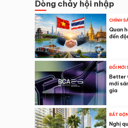
Dòng chảy hội nhập
CHÍNH S
Quan hệ
đến độn
ĐỔI MỚI
Better 
mới sán
gia
BẤT ĐỘ
Nghị qu