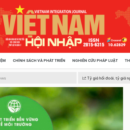
IỆM
CHÍNH SÁCH VÀ PHÁT TRIỂN
NGHIÊN CỨU PHÁP LUẬT
TH
HÓA XÃ HỘI
CHÍNH SÁCH
ews
Tỷ giá hối đoái, tỷ giá n
 TIỄN QUẢN LÝ
VIỆT NAM ĐIỂM ĐẾN