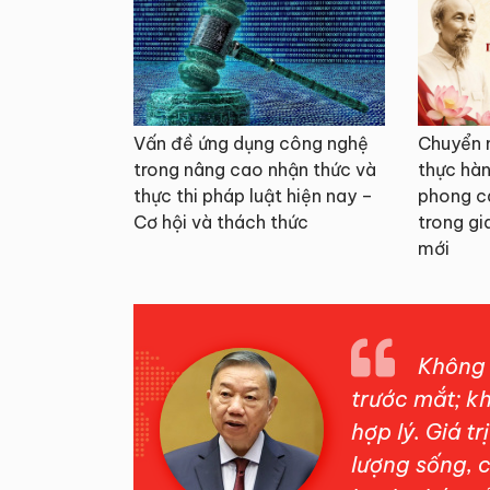
Vấn đề ứng dụng công nghệ
Chuyển 
trong nâng cao nhận thức và
thực hàn
thực thi pháp luật hiện nay –
phong c
Cơ hội và thách thức
trong gi
mới
Không đ
trước mắt; k
hợp lý. Giá t
lượng sống, c