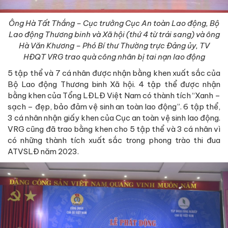
Ông Hà Tất Thắng – Cục trưởng Cục An toàn Lao động, Bộ
Lao động Thương binh và Xã hội (thứ 4 từ trái sang) và ông
Hà Văn Khương – Phó Bí thư Thường trực Đảng ủy, TV
HĐQT VRG trao quà công nhân bị tai nạn lao động
5 tập thể và 7 cá nhân được nhận bằng khen xuất sắc của
Bộ Lao động Thương binh Xã hội. 4 tập thể được nhận
bằng khen của Tổng LĐLĐ Việt Nam có thành tích “Xanh –
sạch – đẹp, bảo đảm vệ sinh an toàn lao động”. 6 tập thể,
3 cá nhân nhận giấy khen của Cục an toàn vệ sinh lao động.
VRG cũng đã trao bằng khen cho 5 tập thể và 3 cá nhân vì
có những thành tích xuất sắc trong phong trào thi đua
ATVSLĐ năm 2023.