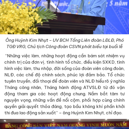
Ông Huỳnh Kim Nhựt – UV BCH Tổng Liên đoàn LĐLĐ, Phó
TGĐ VRG, Chủ tịch Công đoàn CSVN phát biểu tại buổi lễ
“Những việc làm, những hoạt động cần bám sát nhiệm vụ
chính trị của đơn vị, tình hình tổ chức, điều kiện SXKD, tình
hình việc làm, thu nhập, đời sống của đoàn viên công đoàn,
NLĐ, các chế độ chính sách, phúc lợi đảm bảo. Tổ chức
tuyên truyền, đối thoại để đoàn viên và NLĐ hiểu rõ ý nghĩa
Tháng công nhân, Tháng hành động ATVSLĐ từ đó vận
động tham gia các hoạt động chung. Nắm bắt tâm tư
nguyện vọng, những vấn đề nổi cộm, phối hợp cùng chính
quyền giải quyết thỏa đáng, tạo bầu không khí phấn khởi
thi đua lao động sản xuất” – ông Huỳnh Kim Nhựt, chỉ đạo.