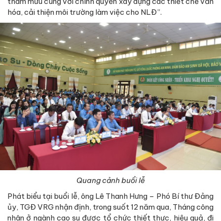
tham mưu cùng với chính quyền xây dựng các thiết chế văn
hóa, cải thiện môi trường làm việc cho NLĐ”.
Quang cảnh buổi lễ
Phát biểu tại buổi lễ, ông Lê Thanh Hưng – Phó Bí thư Đảng
ủy, TGĐ VRG nhận định, trong suốt 12 năm qua, Tháng công
nhân ở ngành cao su được tổ chức thiết thực, hiệu quả, đi