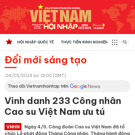
HỘI NHẬP QUỐC TẾ
THỰC TIỄN KINH NGHIỆM
CHÍNH SÁ
Đổi mới sáng tạo
04/05/2024 lúc 13:00 (GMT)
Theo dõi Vietnamhoinhap trên
Vinh danh 233 Công nhân
Cao su Việt Nam ưu tú
VNHN
Ngày 4/5, Công đoàn Cao su Việt Nam đã tổ
chức Lễ phát động Tháng Công nhân, Tháng hành động