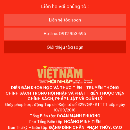
Liên hệ với chúng tôi:
Liên hệ tòa soạn
Hotline: 0912 953 695
Giới thiệu tòa soạn
DIỄN ĐÀN KHOA HỌC VÀ THỰC TIỄN - TRUYỀN THÔNG
CHÍNH SÁCH TRONG HỘI NHẬP VÀ PHÁT TRIỂN THUỘC VIỆN
CHÍNH SÁCH, PHÁP LUẬT VÀ QUẢN LÝ
Giấy phép hoạt động Tạp chí Điện tử số 329/GP-BTTTT cấp ngày
10/09/2018.
Tổng Biên tập:
ĐOÀN MẠNH PHƯƠNG
Phó Tổng Biên tập:
HOÀNG MINH TIẾN
Ban Thư ký - Biên tập:
ĐẶNG ĐÌNH CHẤN, PHẠM THỦY, CAO