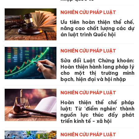
NGHIÊN CỨU PHÁP LUẬT
Ưu tiên hoàn thiện thể chế,
nâng cao chất lượng các dự
án luật trình Quốc hội
NGHIÊN CỨU PHÁP LUẬT
Sửa đổi Luật Chứng khoán:
Hoàn thiện hành lang pháp lý
cho một thị trường minh
bạch, hiện đại và hội nhập
NGHIÊN CỨU PHÁP LUẬT
Hoàn thiện thể chế pháp
luật: Từ 'điểm nghẽn' thành
nguồn lực thúc đẩy phát
triển kinh tế - xã hội
NGHIÊN CỨU PHÁP LUẬT