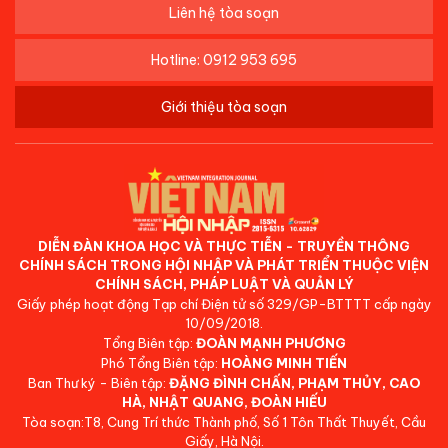
Liên hệ tòa soạn
Hotline: 0912 953 695
Giới thiệu tòa soạn
DIỄN ĐÀN KHOA HỌC VÀ THỰC TIỄN - TRUYỀN THÔNG
CHÍNH SÁCH TRONG HỘI NHẬP VÀ PHÁT TRIỂN THUỘC VIỆN
CHÍNH SÁCH, PHÁP LUẬT VÀ QUẢN LÝ
Giấy phép hoạt động Tạp chí Điện tử số 329/GP-BTTTT cấp ngày
10/09/2018.
Tổng Biên tập:
ĐOÀN MẠNH PHƯƠNG
Phó Tổng Biên tập:
HOÀNG MINH TIẾN
Ban Thư ký - Biên tập:
ĐẶNG ĐÌNH CHẤN, PHẠM THỦY, CAO
HÀ, NHẬT QUANG, ĐOÀN HIẾU
Tòa soạn:T8, Cung Trí thức Thành phố, Số 1 Tôn Thất Thuyết, Cầu
Giấy, Hà Nội.