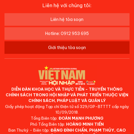
Liên hệ với chúng tôi:
Liên hệ tòa soạn
Hotline: 0912 953 695
Giới thiệu tòa soạn
DIỄN ĐÀN KHOA HỌC VÀ THỰC TIỄN - TRUYỀN THÔNG
CHÍNH SÁCH TRONG HỘI NHẬP VÀ PHÁT TRIỂN THUỘC VIỆN
CHÍNH SÁCH, PHÁP LUẬT VÀ QUẢN LÝ
Giấy phép hoạt động Tạp chí Điện tử số 329/GP-BTTTT cấp ngày
10/09/2018.
Tổng Biên tập:
ĐOÀN MẠNH PHƯƠNG
Phó Tổng Biên tập:
HOÀNG MINH TIẾN
Ban Thư ký - Biên tập:
ĐẶNG ĐÌNH CHẤN, PHẠM THỦY, CAO