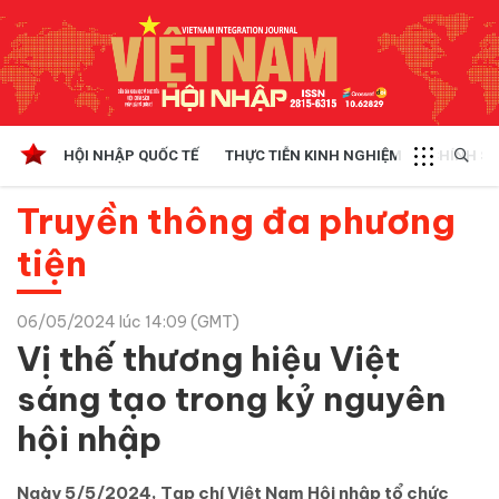
HỘI NHẬP QUỐC TẾ
THỰC TIỄN KINH NGHIỆM
CHÍNH SÁ
Truyền thông đa phương
tiện
06/05/2024 lúc 14:09 (GMT)
Vị thế thương hiệu Việt
sáng tạo trong kỷ nguyên
hội nhập
Ngày 5/5/2024, Tạp chí Việt Nam Hội nhập tổ chức