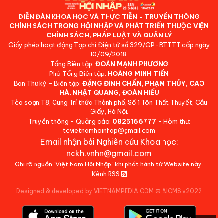
DIỄN ĐÀN KHOA HỌC VÀ THỰC TIỄN - TRUYỀN THÔNG
CHÍNH SÁCH TRONG HỘI NHẬP VÀ PHÁT TRIỂN THUỘC VIỆN
CHÍNH SÁCH, PHÁP LUẬT VÀ QUẢN LÝ
Giấy phép hoạt động Tạp chí Điện tử số 329/GP-BTTTT cấp ngày
10/09/2018.
Tổng Biên tập:
ĐOÀN MẠNH PHƯƠNG
Phó Tổng Biên tập:
HOÀNG MINH TIẾN
Ban Thư ký - Biên tập:
ĐẶNG ĐÌNH CHẤN, PHẠM THỦY, CAO
HÀ, NHẬT QUANG, ĐOÀN HIẾU
Tòa soạn:T8, Cung Trí thức Thành phố, Số 1 Tôn Thất Thuyết, Cầu
Giấy, Hà Nội.
Truyền thông - Quảng cáo:
0826166777
- Hòm thư:
tcvietnamhoinhap@gmail.com
Email nhận bài Nghiên cứu Khoa học:
nckh.vnhn@gmail.com
Ghi rõ nguồn "Việt Nam Hội Nhập" khi phát hành từ Website này.
Kênh RSS
Designed & developed by VIETNAMPEDIA.COM
©
AICMS v2022