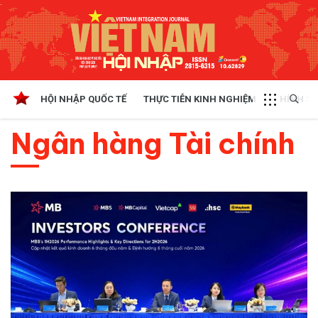
HỘI NHẬP QUỐC TẾ
THỰC TIỄN KINH NGHIỆM
CHÍNH SÁ
Ngân hàng Tài chính