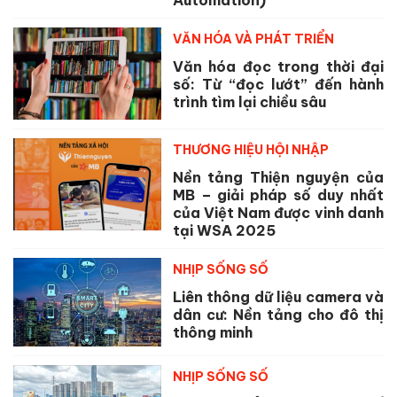
Automation)
VĂN HÓA VÀ PHÁT TRIỂN
Văn hóa đọc trong thời đại
số: Từ “đọc lướt” đến hành
trình tìm lại chiều sâu
THƯƠNG HIỆU HỘI NHẬP
Nền tảng Thiện nguyện của
MB – giải pháp số duy nhất
của Việt Nam được vinh danh
tại WSA 2025
NHỊP SỐNG SỐ
Liên thông dữ liệu camera và
dân cư: Nền tảng cho đô thị
thông minh
NHỊP SỐNG SỐ