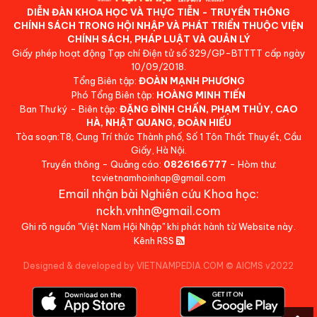
DIỄN ĐÀN KHOA HỌC VÀ THỰC TIỄN - TRUYỀN THÔNG
CHÍNH SÁCH TRONG HỘI NHẬP VÀ PHÁT TRIỂN THUỘC VIỆN
CHÍNH SÁCH, PHÁP LUẬT VÀ QUẢN LÝ
Giấy phép hoạt động Tạp chí Điện tử số 329/GP-BTTTT cấp ngày
10/09/2018.
Tổng Biên tập:
ĐOÀN MẠNH PHƯƠNG
Phó Tổng Biên tập:
HOÀNG MINH TIẾN
Ban Thư ký - Biên tập:
ĐẶNG ĐÌNH CHẤN, PHẠM THỦY, CAO
HÀ, NHẬT QUANG, ĐOÀN HIẾU
Tòa soạn:T8, Cung Trí thức Thành phố, Số 1 Tôn Thất Thuyết, Cầu
Giấy, Hà Nội.
Truyền thông - Quảng cáo:
0826166777
- Hòm thư:
tcvietnamhoinhap@gmail.com
Email nhận bài Nghiên cứu Khoa học:
nckh.vnhn@gmail.com
Ghi rõ nguồn "Việt Nam Hội Nhập" khi phát hành từ Website này.
Kênh RSS
Designed & developed by VIETNAMPEDIA.COM
©
AICMS v2022