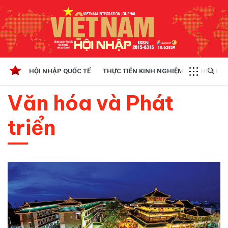
HỘI NHẬP QUỐC TẾ
THỰC TIỄN KINH NGHIỆM
CHÍNH SÁ
Văn hóa và Phát
triển