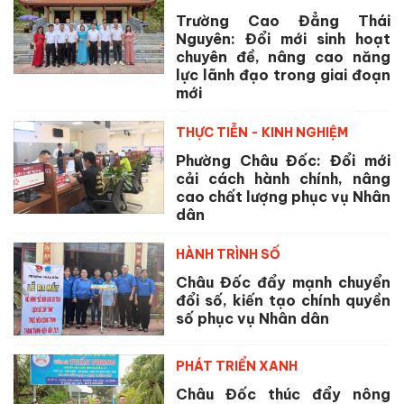
Trường Cao Đẳng Thái
Nguyên: Đổi mới sinh hoạt
chuyên đề, nâng cao năng
lực lãnh đạo trong giai đoạn
mới
THỰC TIỄN - KINH NGHIỆM
Phường Châu Đốc: Đổi mới
cải cách hành chính, nâng
cao chất lượng phục vụ Nhân
dân
HÀNH TRÌNH SỐ
Châu Đốc đẩy mạnh chuyển
đổi số, kiến tạo chính quyền
số phục vụ Nhân dân
PHÁT TRIỂN XANH
Châu Đốc thúc đẩy nông