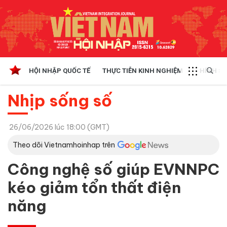
HỘI NHẬP QUỐC TẾ
THỰC TIỄN KINH NGHIỆM
CHÍNH SÁ
Nhịp sống số
26/06/2026 lúc 18:00 (GMT)
Theo dõi Vietnamhoinhap trên
Công nghệ số giúp EVNNPC
kéo giảm tổn thất điện
năng