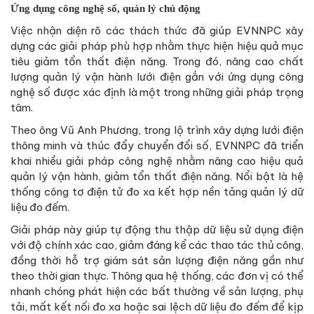
Ứng dụng công nghệ số, quản lý chủ động
Việc nhận diện rõ các thách thức đã giúp EVNNPC xây
dựng các giải pháp phù hợp nhằm thực hiện hiệu quả mục
tiêu giảm tổn thất điện năng. Trong đó, nâng cao chất
lượng quản lý vận hành lưới điện gắn với ứng dụng công
nghệ số được xác định là một trong những giải pháp trọng
tâm.
Theo ông Vũ Anh Phương, trong lộ trình xây dựng lưới điện
thông minh và thúc đẩy chuyển đổi số, EVNNPC đã triển
khai nhiều giải pháp công nghệ nhằm nâng cao hiệu quả
quản lý vận hành, giảm tổn thất điện năng. Nổi bật là hệ
thống công tơ điện tử đo xa kết hợp nền tảng quản lý dữ
liệu đo đếm.
Giải pháp này giúp tự động thu thập dữ liệu sử dụng điện
với độ chính xác cao, giảm đáng kể các thao tác thủ công,
đồng thời hỗ trợ giám sát sản lượng điện năng gần như
theo thời gian thực. Thông qua hệ thống, các đơn vị có thể
nhanh chóng phát hiện các bất thường về sản lượng, phụ
tải, mất kết nối đo xa hoặc sai lệch dữ liệu đo đếm để kịp