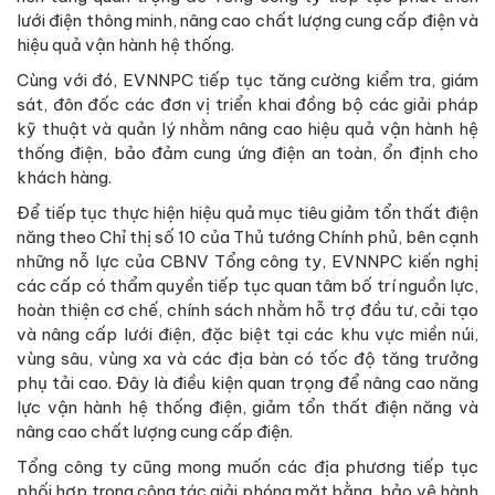
lưới điện thông minh, nâng cao chất lượng cung cấp điện và
hiệu quả vận hành hệ thống.
Cùng với đó, EVNNPC tiếp tục tăng cường kiểm tra, giám
sát, đôn đốc các đơn vị triển khai đồng bộ các giải pháp
kỹ thuật và quản lý nhằm nâng cao hiệu quả vận hành hệ
thống điện, bảo đảm cung ứng điện an toàn, ổn định cho
khách hàng.
Để tiếp tục thực hiện hiệu quả mục tiêu giảm tổn thất điện
năng theo Chỉ thị số 10 của Thủ tướng Chính phủ, bên cạnh
những nỗ lực của CBNV Tổng công ty, EVNNPC kiến nghị
các cấp có thẩm quyền tiếp tục quan tâm bố trí nguồn lực,
hoàn thiện cơ chế, chính sách nhằm hỗ trợ đầu tư, cải tạo
và nâng cấp lưới điện, đặc biệt tại các khu vực miền núi,
vùng sâu, vùng xa và các địa bàn có tốc độ tăng trưởng
phụ tải cao. Đây là điều kiện quan trọng để nâng cao năng
lực vận hành hệ thống điện, giảm tổn thất điện năng và
nâng cao chất lượng cung cấp điện.
Tổng công ty cũng mong muốn các địa phương tiếp tục
phối hợp trong công tác giải phóng mặt bằng, bảo vệ hành