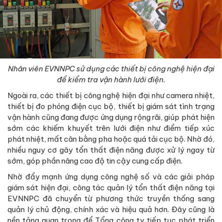
Nhân viên EVNNPC sử dụng các thiết bị công nghệ hiện đại
để kiểm tra vận hành lưới điện.
Ngoài ra, các thiết bị công nghệ hiện đại như camera nhiệt,
thiết bị đo phóng điện cục bộ, thiết bị giám sát tình trạng
vận hành cũng đang được ứng dụng rộng rãi, giúp phát hiện
sớm các khiếm khuyết trên lưới điện như điểm tiếp xúc
phát nhiệt, mất cân bằng pha hoặc quá tải cục bộ. Nhờ đó,
nhiều nguy cơ gây tổn thất điện năng được xử lý ngay từ
sớm, góp phần nâng cao độ tin cậy cung cấp điện.
Nhờ đẩy mạnh ứng dụng công nghệ số và các giải pháp
giám sát hiện đại, công tác quản lý tổn thất điện năng tại
EVNNPC đã chuyển từ phương thức truyền thống sang
quản lý chủ động, chính xác và hiệu quả hơn. Đây cũng là
nền tảng quan trọng để Tổng công ty tiếp tục phát triển