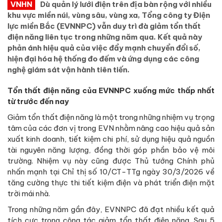
VNHN
Dù quản lý lưới điện trên địa bàn rộng với nhiều
khu vực miền núi, vùng sâu, vùng xa, Tổng công ty Điện
lực miền Bắc (EVNNPC) vẫn duy trì đà giảm tổn thất
điện năng liên tục trong những năm qua. Kết quả này
phản ánh hiệu quả của việc đẩy mạnh chuyển đổi số,
hiện đại hóa hệ thống đo đếm và ứng dụng các công
nghệ giám sát vận hành tiên tiến.
Tổn thất điện năng của EVNNPC xuống mức thấp nhất
từ trước đến nay
Giảm tổn thất điện năng là một trong những nhiệm vụ trọng
tâm của các đơn vị trong EVN nhằm nâng cao hiệu quả sản
xuất kinh doanh, tiết kiệm chi phí, sử dụng hiệu quả nguồn
tài nguyên năng lượng, đồng thời góp phần bảo vệ môi
trường. Nhiệm vụ này cũng được Thủ tướng Chính phủ
nhấn mạnh tại Chỉ thị số 10/CT-TTg ngày 30/3/2026 về
tăng cường thực thi tiết kiệm điện và phát triển điện mặt
trời mái nhà.
Trong những năm gần đây, EVNNPC đã đạt nhiều kết quả
tích cực trong công tác giảm tổn thất điện năng. Sau 5