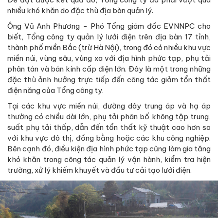
nhiều khó khăn do đặc thù địa bàn quản lý.
Ông Vũ Anh Phương - Phó Tổng giám đốc EVNNPC cho
biết, Tổng công ty quản lý lưới điện trên địa bàn 17 tỉnh,
thành phố miền Bắc (trừ Hà Nội), trong đó có nhiều khu vực
miền núi, vùng sâu, vùng xa với địa hình phức tạp, phụ tải
phân tán và bán kính cấp điện lớn. Đây là một trong những
đặc thù ảnh hưởng trực tiếp đến công tác giảm tổn thất
điện năng của Tổng công ty.
Tại các khu vực miền núi, đường dây trung áp và hạ áp
thường có chiều dài lớn, phụ tải phân bố không tập trung,
suất phụ tải thấp, dẫn đến tổn thất kỹ thuật cao hơn so
với khu vực đô thị, đồng bằng hoặc các khu công nghiệp.
Bên cạnh đó, điều kiện địa hình phức tạp cũng làm gia tăng
khó khăn trong công tác quản lý vận hành, kiểm tra hiện
trường, xử lý khiếm khuyết và đầu tư cải tạo lưới điện.