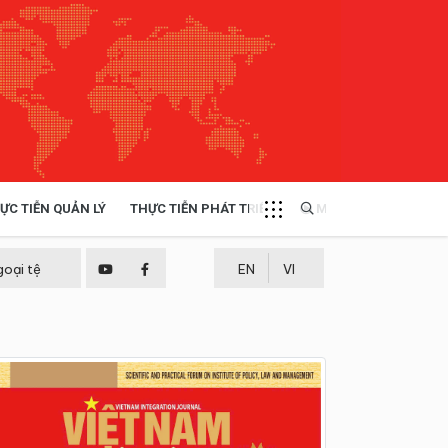
ỰC TIỄN QUẢN LÝ
THỰC TIỄN PHÁT TRIỂN
MULTIMEDIA
TÀI NGUYÊN - MÔI TRƯỜNG
goại tệ
EN
VI
THỰC TIỄN - KINH NGHIỆM