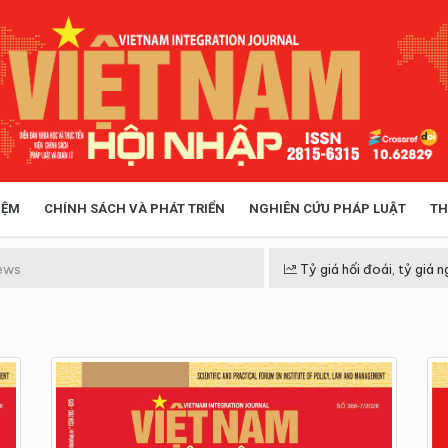
IỆM
CHÍNH SÁCH VÀ PHÁT TRIỂN
NGHIÊN CỨU PHÁP LUẬT
TH
HÓA XÃ HỘI
CHÍNH SÁCH
ews
Tỷ giá hối đoái, tỷ giá n
 TIỄN QUẢN LÝ
VIỆT NAM ĐIỂM ĐẾN