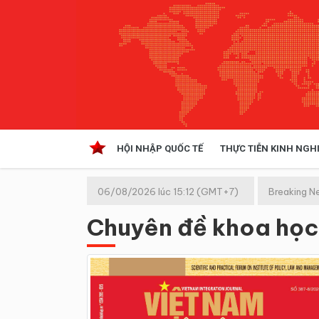
HỘI NHẬP QUỐC TẾ
THỰC TIỄN KINH NGH
HỘI NHẬP QUỐC TẾ
VĂN 
06/08/2026 lúc 15:12 (GMT+7)
Breaking N
Kinh tế hội nhập
Chuyên đề khoa học
Doanh nghiệp
NGHIÊN CỨU PHÁP LUẬT
THỰC