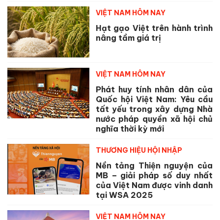
VIỆT NAM HÔM NAY
Hạt gạo Việt trên hành trình
nâng tầm giá trị
VIỆT NAM HÔM NAY
Phát huy tính nhân dân của
Quốc hội Việt Nam: Yêu cầu
tất yếu trong xây dựng Nhà
nước pháp quyền xã hội chủ
nghĩa thời kỳ mới
THƯƠNG HIỆU HỘI NHẬP
Nền tảng Thiện nguyện của
MB – giải pháp số duy nhất
của Việt Nam được vinh danh
tại WSA 2025
VIỆT NAM HÔM NAY