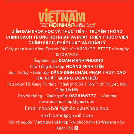
DIỄN ĐÀN KHOA HỌC VÀ THỰC TIỄN - TRUYỀN THÔNG
CHÍNH SÁCH TRONG HỘI NHẬP VÀ PHÁT TRIỂN THUỘC VIỆN
CHÍNH SÁCH, PHÁP LUẬT VÀ QUẢN LÝ
Giấy phép hoạt động Tạp chí Điện tử số 329/GP-BTTTT cấp ngày
10/09/2018.
Tổng Biên tập:
ĐOÀN MẠNH PHƯƠNG
Phó Tổng Biên tập:
HOÀNG MINH TIẾN
Ban Thư ký - Biên tập:
ĐẶNG ĐÌNH CHẤN, PHẠM THỦY, CAO
HÀ, NHẬT QUANG, ĐOÀN HIẾU
Tòa soạn:T8, Cung Trí thức Thành phố, Số 1 Tôn Thất Thuyết, Cầu
Giấy, Hà Nội.
Truyền thông - Quảng cáo:
0826166777
- Hòm thư:
tcvietnamhoinhap@gmail.com
Email nhận bài Nghiên cứu Khoa học:
nckh.vnhn@gmail.com
Ghi rõ nguồn "Việt Nam Hội Nhập" khi phát hành từ Website này.
Kênh RSS