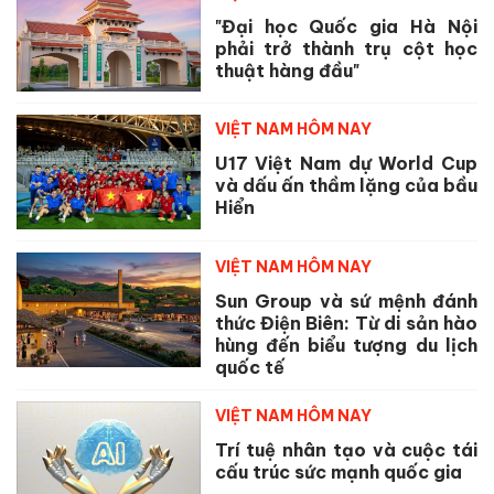
"Đại học Quốc gia Hà Nội
phải trở thành trụ cột học
thuật hàng đầu"
VIỆT NAM HÔM NAY
U17 Việt Nam dự World Cup
và dấu ấn thầm lặng của bầu
Hiển
VIỆT NAM HÔM NAY
Sun Group và sứ mệnh đánh
thức Điện Biên: Từ di sản hào
hùng đến biểu tượng du lịch
quốc tế
VIỆT NAM HÔM NAY
Trí tuệ nhân tạo và cuộc tái
cấu trúc sức mạnh quốc gia