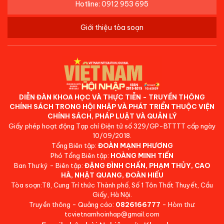
Hotline: 0912 953 695
Giới thiệu tòa soạn
DIỄN ĐÀN KHOA HỌC VÀ THỰC TIỄN - TRUYỀN THÔNG
CHÍNH SÁCH TRONG HỘI NHẬP VÀ PHÁT TRIỂN THUỘC VIỆN
CHÍNH SÁCH, PHÁP LUẬT VÀ QUẢN LÝ
Giấy phép hoạt động Tạp chí Điện tử số 329/GP-BTTTT cấp ngày
10/09/2018.
Tổng Biên tập:
ĐOÀN MẠNH PHƯƠNG
Phó Tổng Biên tập:
HOÀNG MINH TIẾN
Ban Thư ký - Biên tập:
ĐẶNG ĐÌNH CHẤN, PHẠM THỦY, CAO
HÀ, NHẬT QUANG, ĐOÀN HIẾU
Tòa soạn:T8, Cung Trí thức Thành phố, Số 1 Tôn Thất Thuyết, Cầu
Giấy, Hà Nội.
Truyền thông - Quảng cáo:
0826166777
- Hòm thư:
tcvietnamhoinhap@gmail.com