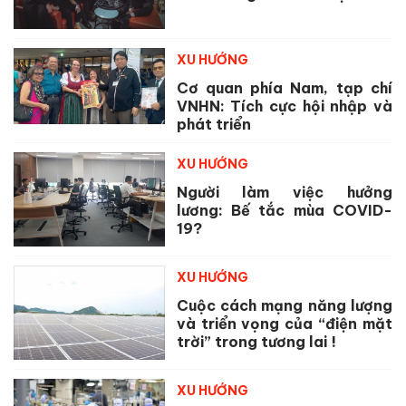
XU HƯỚNG
Cơ quan phía Nam, tạp chí
VNHN: Tích cực hội nhập và
phát triển
XU HƯỚNG
Người làm việc hưởng
lương: Bế tắc mùa COVID-
19?
XU HƯỚNG
Cuộc cách mạng năng lượng
và triển vọng của “điện mặt
trời” trong tương lai !
XU HƯỚNG