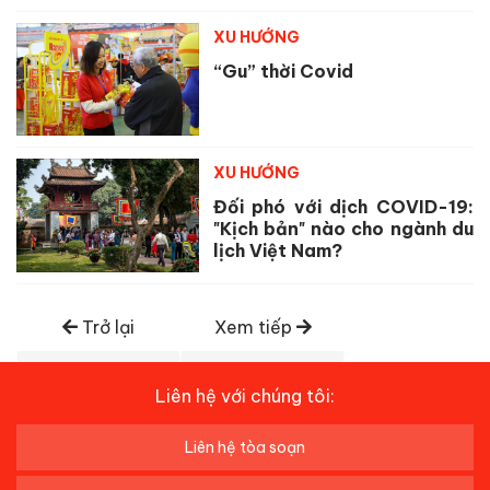
XU HƯỚNG
“Gu” thời Covid
XU HƯỚNG
Đối phó với dịch COVID-19:
"Kịch bản" nào cho ngành du
lịch Việt Nam?
Trở lại
Xem tiếp
Liên hệ với chúng tôi:
Liên hệ tòa soạn