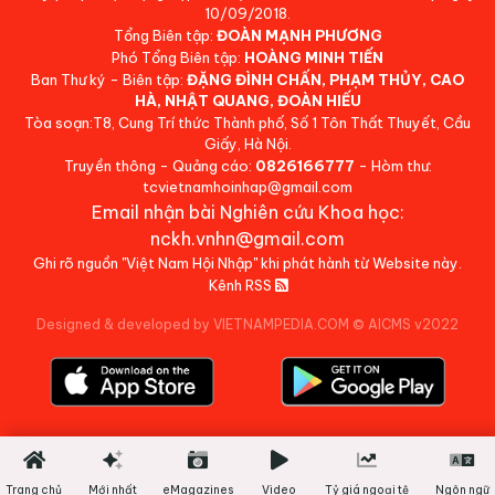
10/09/2018.
Tổng Biên tập:
ĐOÀN MẠNH PHƯƠNG
Phó Tổng Biên tập:
HOÀNG MINH TIẾN
Ban Thư ký - Biên tập:
ĐẶNG ĐÌNH CHẤN, PHẠM THỦY, CAO
HÀ, NHẬT QUANG, ĐOÀN HIẾU
Tòa soạn:T8, Cung Trí thức Thành phố, Số 1 Tôn Thất Thuyết, Cầu
Giấy, Hà Nội.
Truyền thông - Quảng cáo:
0826166777
- Hòm thư:
tcvietnamhoinhap@gmail.com
Email nhận bài Nghiên cứu Khoa học:
nckh.vnhn@gmail.com
Ghi rõ nguồn "Việt Nam Hội Nhập" khi phát hành từ Website này.
Kênh RSS
Designed & developed by VIETNAMPEDIA.COM
©
AICMS v2022
Trang chủ
Mới nhất
eMagazines
Video
Tỷ giá ngoại tệ
Ngôn ngữ