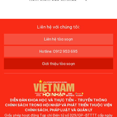
Liên hệ với chúng tôi:
Liên hệ tòa soạn
Hotline: 0912 953 695
Giới thiệu tòa soạn
DIỄN ĐÀN KHOA HỌC VÀ THỰC TIỄN - TRUYỀN THÔNG
CHÍNH SÁCH TRONG HỘI NHẬP VÀ PHÁT TRIỂN THUỘC VIỆN
CHÍNH SÁCH, PHÁP LUẬT VÀ QUẢN LÝ
Giấy phép hoạt động Tạp chí Điện tử số 329/GP-BTTTT cấp ngày