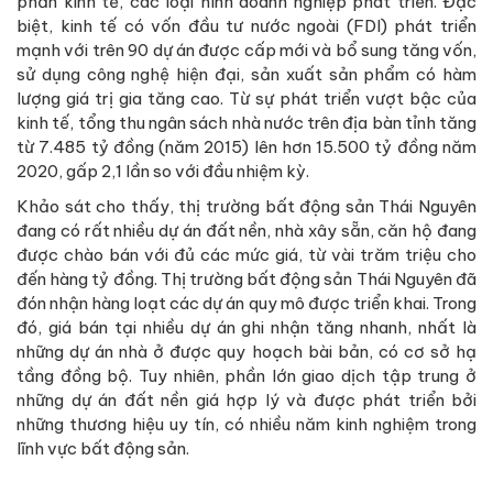
phần kinh tế, các loại hình doanh nghiệp phát triển. Đặc
biệt, kinh tế có vốn đầu tư nước ngoài (FDI) phát triển
mạnh với trên 90 dự án được cấp mới và bổ sung tăng vốn,
sử dụng công nghệ hiện đại, sản xuất sản phẩm có hàm
lượng giá trị gia tăng cao. Từ sự phát triển vượt bậc của
kinh tế, tổng thu ngân sách nhà nước trên địa bàn tỉnh tăng
từ 7.485 tỷ đồng (năm 2015) lên hơn 15.500 tỷ đồng năm
2020, gấp 2,1 lần so với đầu nhiệm kỳ.
Khảo sát cho thấy, thị trường bất động sản Thái Nguyên
đang có rất nhiều dự án đất nền, nhà xây sẵn, căn hộ đang
được chào bán với đủ các mức giá, từ vài trăm triệu cho
đến hàng tỷ đồng. Thị trường bất động sản Thái Nguyên đã
đón nhận hàng loạt các dự án quy mô được triển khai. Trong
đó, giá bán tại nhiều dự án ghi nhận tăng nhanh, nhất là
những dự án nhà ở được quy hoạch bài bản, có cơ sở hạ
tầng đồng bộ. Tuy nhiên, phần lớn giao dịch tập trung ở
những dự án đất nền giá hợp lý và được phát triển bởi
những thương hiệu uy tín, có nhiều năm kinh nghiệm trong
lĩnh vực bất động sản.