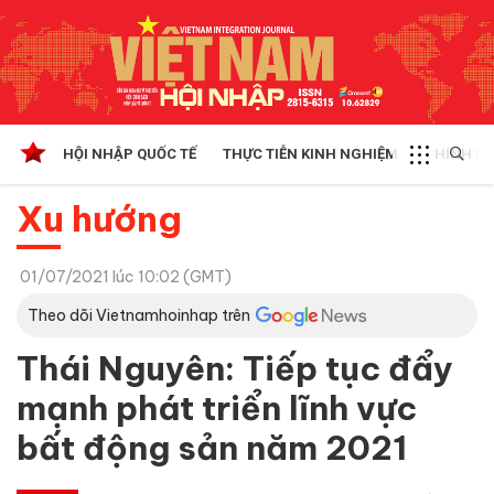
HỘI NHẬP QUỐC TẾ
THỰC TIỄN KINH NGHIỆM
CHÍNH SÁ
Xu hướng
01/07/2021 lúc 10:02 (GMT)
Theo dõi Vietnamhoinhap trên
Thái Nguyên: Tiếp tục đẩy
mạnh phát triển lĩnh vực
bất động sản năm 2021