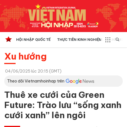
HỘI NHẬP QUỐC TẾ
THỰC TIỄN KINH NGHIỆM
CHÍNH SÁ
Xu hướng
04/06/2025 lúc 20:15 (GMT)
Theo dõi Vietnamhoinhap trên
Thuê xe cưới của Green
Future: Trào lưu “sống xanh
cưới xanh” lên ngôi