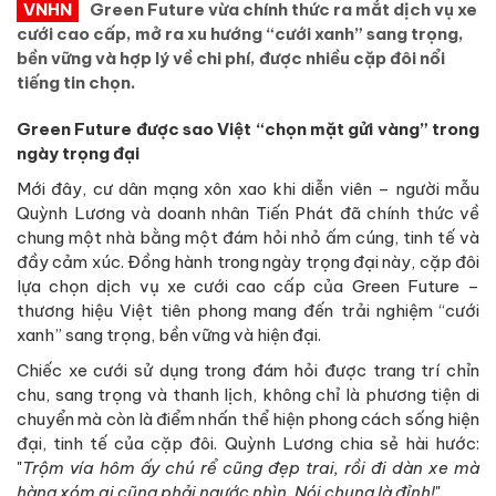
VNHN
Green Future vừa chính thức ra mắt dịch vụ xe
cưới cao cấp, mở ra xu hướng “cưới xanh” sang trọng,
bền vững và hợp lý về chi phí, được nhiều cặp đôi nổi
tiếng tin chọn.
Green Future được sao Việt “chọn mặt gửi vàng” trong
ngày trọng đại
Mới đây, cư dân mạng xôn xao khi diễn viên – người mẫu
Quỳnh Lương và doanh nhân Tiến Phát đã chính thức về
chung một nhà bằng một đám hỏi nhỏ ấm cúng, tinh tế và
đầy cảm xúc. Đồng hành trong ngày trọng đại này, cặp đôi
lựa chọn dịch vụ xe cưới cao cấp của Green Future –
thương hiệu Việt tiên phong mang đến trải nghiệm “cưới
xanh” sang trọng, bền vững và hiện đại.
Chiếc xe cưới sử dụng trong đám hỏi được trang trí chỉn
chu, sang trọng và thanh lịch, không chỉ là phương tiện di
chuyển mà còn là điểm nhấn thể hiện phong cách sống hiện
đại, tinh tế của cặp đôi. Quỳnh Lương chia sẻ hài hước:
"
Trộm vía hôm ấy chú rể cũng đẹp trai, rồi đi dàn xe mà
hàng xóm ai cũng phải ngước nhìn. Nói chung là đỉnh!
"