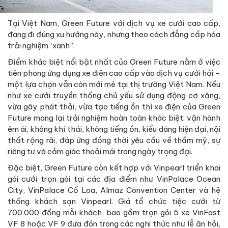
Tại Việt Nam, Green Future với dịch vụ xe cưới cao cấp,
đang đi đúng xu hướng này, nhưng theo cách đẳng cấp hóa
trải nghiệm “xanh”.
Điểm khác biệt nổi bật nhất của Green Future nằm ở việc
tiên phong ứng dụng xe điện cao cấp vào dịch vụ cưới hỏi –
một lựa chọn vẫn còn mới mẻ tại thị trường Việt Nam. Nếu
như xe cưới truyền thống chủ yếu sử dụng động cơ xăng,
vừa gây phát thải, vừa tạo tiếng ồn thì xe điện của Green
Future mang lại trải nghiệm hoàn toàn khác biệt: vận hành
êm ái, không khí thải, không tiếng ồn, kiểu dáng hiện đại, nội
thất rộng rãi, đáp ứng đồng thời yêu cầu về thẩm mỹ, sự
riêng tư và cảm giác thoải mái trong ngày trọng đại.
Đặc biệt, Green Future còn kết hợp với Vinpearl triển khai
gói cưới trọn gói tại các địa điểm như VinPalace Ocean
City, VinPalace Cổ Loa, Almaz Convention Center và hệ
thống khách sạn Vinpearl. Giá tổ chức tiệc cưới từ
700.000 đồng mỗi khách, bao gồm trọn gói 5 xe VinFast
VF 8 hoặc VF 9 đưa đón trong các nghi thức như lễ ăn hỏi,