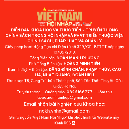
DIỄN ĐÀN KHOA HỌC VÀ THỰC TIỄN - TRUYỀN THÔNG
CHÍNH SÁCH TRONG HỘI NHẬP VÀ PHÁT TRIỂN THUỘC VIỆN
CHÍNH SÁCH, PHÁP LUẬT VÀ QUẢN LÝ
Giấy phép hoạt động Tạp chí Điện tử số 329/GP-BTTTT cấp ngày
10/09/2018.
Tổng Biên tập:
ĐOÀN MẠNH PHƯƠNG
Phó Tổng Biên tập:
HOÀNG MINH TIẾN
Ban Thư ký - Biên tập:
ĐẶNG ĐÌNH CHẤN, PHẠM THỦY, CAO
HÀ, NHẬT QUANG, ĐOÀN HIẾU
Tòa soạn:T8, Cung Trí thức Thành phố, Số 1 Tôn Thất Thuyết, Cầu
Giấy, Hà Nội.
Truyền thông - Quảng cáo:
0826166777
- Hòm thư:
tcvietnamhoinhap@gmail.com
Email nhận bài Nghiên cứu Khoa học:
nckh.vnhn@gmail.com
Ghi rõ nguồn "Việt Nam Hội Nhập" khi phát hành từ Website này.
Kênh RSS