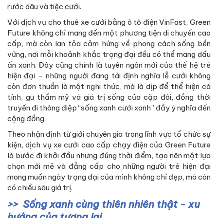
rước dâu và tiệc cưới.
Với dịch vụ cho thuê xe cưới bằng ô tô điện VinFast, Green
Future không chỉ mang đến một phương tiện di chuyển cao
cấp, mà còn lan tỏa cảm hứng về phong cách sống bền
vững, nơi mỗi khoảnh khắc trọng đại đều có thể mang dấu
ấn xanh. Đây cũng chính là tuyên ngôn mới của thế hệ trẻ
hiện đại – những người đang tái định nghĩa lễ cưới không
còn đơn thuần là một nghi thức, mà là dịp để thể hiện cá
tính, gu thẩm mỹ và giá trị sống của cặp đôi, đồng thời
truyền đi thông điệp “sống xanh cưới xanh” đầy ý nghĩa đến
cộng đồng.
Theo nhận định từ giới chuyên gia trong lĩnh vực tổ chức sự
kiện, dịch vụ xe cưới cao cấp chạy điện của Green Future
là bước đi khởi đầu nhưng đúng thời điểm, tạo nên một lựa
chọn mới mẻ và đẳng cấp cho những người trẻ hiện đại
mong muốn ngày trọng đại của mình không chỉ đẹp, mà còn
có chiều sâu giá trị.
Sống xanh cùng thiên nhiên thật - xu
hướng của tương lai