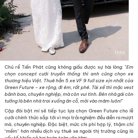
Chú rể Tiến Phát cũng không giấu được sự hài lòng: "
Em
chọn concept cưới truyền thống thì anh cũng chọn xe
thương hiệu Việt. Thuê hẳn 5 xe VF 9 full size xịn nhất của
Green Future – xe rộng, đi êm, rất phê. Tài xế thì mặc vest
bảnh bao, chuyên nghiệp, mà còn vui tính. Bên nhà gái còn
tưởng là bên nhà trai xuống ăn cỗ, mời vào mâm luôn!
"
Cặp đôi bật mí sẽ tiếp tục lựa chọn Green Future cho lễ
cưới chính thức sắp tới vì mọi trải nghiệm đều diễn ra mượt
mà, chuyên nghiệp. Đặc biệt, mức chi phí hợp lý, thậm chí
“mềm” hơn nhiều dịch vụ thuê xe ngoài thị trường cũng là
yếu tố khiến cả hai hoàn toàn yên tâm.