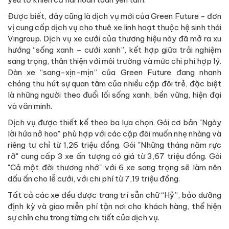
Được biết, đây cũng là dịch vụ mới của Green Future - đơn
vị cung cấp dịch vụ cho thuê xe linh hoạt thuộc hệ sinh thái
Vingroup. Dịch vụ xe cưới của thương hiệu này đã mở ra xu
hướng “sống xanh – cưới xanh”, kết hợp giữa trải nghiệm
sang trọng, thân thiện với môi trường và mức chi phí hợp lý.
Dàn xe “sang-xịn-mịn” của Green Future đang nhanh
chóng thu hút sự quan tâm của nhiều cặp đôi trẻ, đặc biệt
là những người theo đuổi lối sống xanh, bền vững, hiện đại
và văn minh.
Dịch vụ được thiết kế theo ba lựa chọn. Gói cơ bản "Ngày
lời hứa nở hoa" phù hợp với các cặp đôi muốn nhẹ nhàng và
riêng tư chỉ từ 1,26 triệu đồng. Gói "Những tháng năm rực
rỡ" cung cấp 3 xe ấn tượng có giá từ 3,67 triệu đồng. Gói
"Cả một đời thương nhớ" với 6 xe sang trọng sẽ làm nên
dấu ấn cho lễ cưới, với chi phí từ 7,19 triệu đồng.
Tất cả các xe đều được trang trí sẵn chữ “Hỷ”, bảo dưỡng
định kỳ và giao miễn phí tận nơi cho khách hàng, thể hiện
sự chỉn chu trong từng chi tiết của dịch vụ.