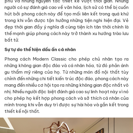
phú và những nguyên tắc thiết kế vượt thời gian. Những
người có sự đánh giá cao về văn hóa, lịch sử có thể bị cuốn
hút bởi phong cách này để tạo mối liên kết trong quá khứ
trong khi vẫn được tận hưởng những tiện nghi hiện đại. Vẻ
đẹp thời gian đầy ý nghĩa đi cùng tiện ích tân thời chính là
thế mạnh giúp phong cách này trở thành xu hướng trào lưu
bất tử.
Sự tự do thể hiện dấu ấn cá nhân
Phong cách Modern Classic cho phép chủ nhân tạo ra
những không gian độc đáo và cá nhân hóa, từ đó phản ánh
gu thẩm mỹ riêng của họ. Từ những món đồ nội thất tùy
chỉnh đến những chi tiết kiến trúc độc đáo, phong cách này
mang đến nhiều cơ hội tạo ra những không gian độc nhất vô
nhị. Nhiều người đặc biệt đánh giá cao sự linh hoạt này vì nó
cho phép họ kết hợp phong cách và sở thích cá nhân của
mình trong khi vẫn duy trì được sự hài hòa và gắn kết trong
thiết kế nội thất.