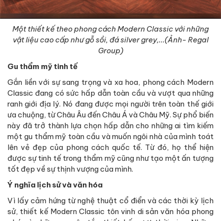
Một thiết kế theo phong cách Modern Classic với những
vật liệu cao cấp như gỗ sồi, đá silver grey,...(Ảnh- Regal
Group)
Gu thẩm mỹ tinh tế
Gắn liền với sự sang trọng và xa hoa, phong cách Modern
Classic đang có sức hấp dẫn toàn cầu và vượt qua những
ranh giới địa lý. Nó đang được mọi người trên toàn thế giới
ưa chuộng, từ Châu Âu đến Châu Á và Châu Mỹ. Sự phổ biến
này đã trở thành lựa chọn hấp dẫn cho những ai tìm kiếm
một gu thẩm mỹ toàn cầu và muốn ngôi nhà của mình toát
lên vẻ đẹp của phong cách quốc tế. Từ đó, họ thể hiện
được sự tinh tế trong thẩm mỹ cũng như tạo một ấn tượng
tốt đẹp về sự thịnh vượng của mình.
Ý nghĩa lịch sử và văn hóa
Vì lấy cảm hứng từ nghệ thuật cổ điển và các thời kỳ lịch
sử, thiết kế Modern Classic tôn vinh di sản văn hóa phong