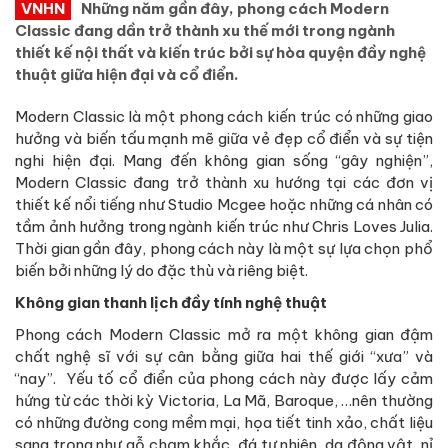
VNHN
Những năm gần đây, phong cách Modern
Classic đang dần trở thành xu thế mới trong ngành
thiết kế nội thất và kiến trúc bởi sự hòa quyện đầy nghệ
thuật giữa hiện đại và cổ điển.
Modern Classic là một phong cách kiến trúc có những giao
hưởng và biến tấu mạnh mẽ giữa vẻ đẹp cổ điển và sự tiện
nghi hiện đại. Mang đến không gian sống “gây nghiện”,
Modern Classic đang trở thành xu hướng tại các đơn vị
thiết kế nổi tiếng như Studio Mcgee hoặc những cá nhân có
tầm ảnh hưởng trong ngành kiến trúc như Chris Loves Julia.
Thời gian gần đây, phong cách này là một sự lựa chọn phổ
biến bởi những lý do đặc thù và riêng biệt.
Không gian thanh lịch đầy tính nghệ thuật
Phong cách Modern Classic mở ra một không gian đậm
chất nghệ sĩ với sự cân bằng giữa hai thế giới “xưa” và
“nay”. Yếu tố cổ điển của phong cách này được lấy cảm
hứng từ các thời kỳ Victoria, La Mã, Baroque, …nên thường
có những đường cong mềm mại, họa tiết tinh xảo, chất liệu
sang trọng như gỗ chạm khắc, đá tự nhiên, da động vật, nỉ