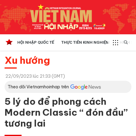
HỘI NHẬP QUỐC TẾ
THỰC TIỄN KINH NGHIỆM
CHÍNH SÁ
Xu hướng
22/09/2023 lúc 21:33 (GMT)
Theo dõi Vietnamhoinhap trên
5 lý do để phong cách
Modern Classic “ đón đầu”
tương lai