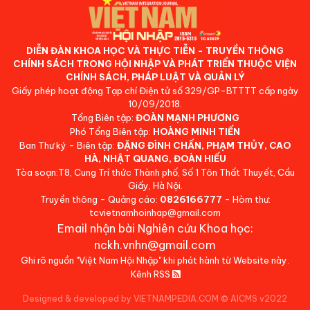
DIỄN ĐÀN KHOA HỌC VÀ THỰC TIỄN - TRUYỀN THÔNG
CHÍNH SÁCH TRONG HỘI NHẬP VÀ PHÁT TRIỂN THUỘC VIỆN
CHÍNH SÁCH, PHÁP LUẬT VÀ QUẢN LÝ
Giấy phép hoạt động Tạp chí Điện tử số 329/GP-BTTTT cấp ngày
10/09/2018.
Tổng Biên tập:
ĐOÀN MẠNH PHƯƠNG
Phó Tổng Biên tập:
HOÀNG MINH TIẾN
Ban Thư ký - Biên tập:
ĐẶNG ĐÌNH CHẤN, PHẠM THỦY, CAO
HÀ, NHẬT QUANG, ĐOÀN HIẾU
Tòa soạn:T8, Cung Trí thức Thành phố, Số 1 Tôn Thất Thuyết, Cầu
Giấy, Hà Nội.
Truyền thông - Quảng cáo:
0826166777
- Hòm thư:
tcvietnamhoinhap@gmail.com
Email nhận bài Nghiên cứu Khoa học:
nckh.vnhn@gmail.com
Ghi rõ nguồn "Việt Nam Hội Nhập" khi phát hành từ Website này.
Kênh RSS
Designed & developed by VIETNAMPEDIA.COM
©
AICMS v2022