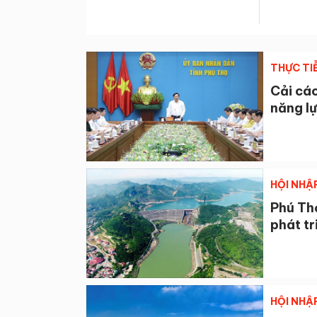
THỰC TI
Cải các
năng lự
HỘI NHẬ
Phú Thọ
phát tr
HỘI NHẬ