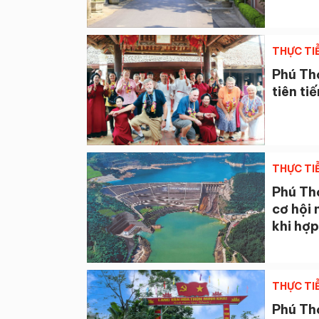
THỰC TI
Phú Thọ
tiên ti
THỰC TI
Phú Thọ
cơ hội 
khi hợp
THỰC TI
Phú Thọ