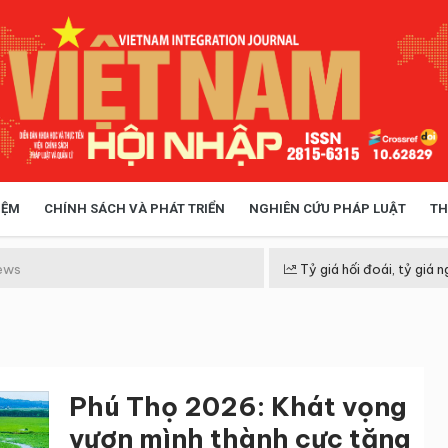
IỆM
CHÍNH SÁCH VÀ PHÁT TRIỂN
NGHIÊN CỨU PHÁP LUẬT
TH
HÓA XÃ HỘI
CHÍNH SÁCH
ews
Tỷ giá hối đoái, tỷ giá n
 TIỄN QUẢN LÝ
VIỆT NAM ĐIỂM ĐẾN
Phú Thọ 2026: Khát vọng
vươn mình thành cực tăng