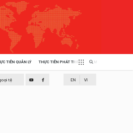
ỰC TIỄN QUẢN LÝ
THỰC TIỄN PHÁT TRIỂN
MULTIMEDIA
TÀI NGUYÊN - MÔI TRƯỜNG
goại tệ
EN
VI
THỰC TIỄN - KINH NGHIỆM