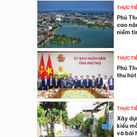
THỰC TI
Phú Thọ
cao nă
niềm t
THỰC TI
Phú Th
thu hút
THỰC TI
Xây dự
kiểu m
và bài 