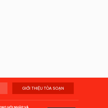
GIỚI THIỆU TÒA SOẠN
ONG HỘI NHẬP VÀ