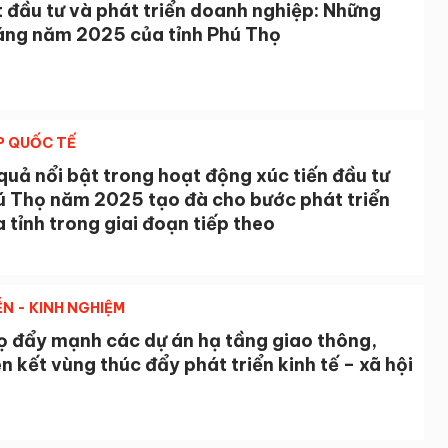
 đầu tư và phát triển doanh nghiệp: Những
áng năm 2025 của tỉnh Phú Thọ
P QUỐC TẾ
uả nổi bật trong hoạt động xúc tiến đầu tư
ú Thọ năm 2025 tạo đà cho bước phát triển
 tỉnh trong giai đoạn tiếp theo
ỄN - KINH NGHIỆM
ọ đẩy mạnh các dự án hạ tầng giao thông,
ên kết vùng thúc đẩy phát triển kinh tế – xã hội