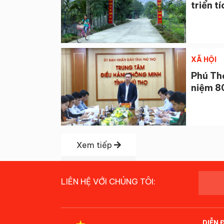
triển t
XÃ HỘI
Phú Th
niệm 8
Xem tiếp
LIÊN HỆ VỚI CHÚNG TÔI:
DIỄN 