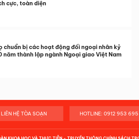
ích cực, toàn diện
ọ chuẩn bị các hoạt động đối ngoại nhân kỷ
0 năm thành lập ngành Ngoại giao Việt Nam
LIÊN HỆ TÒA SOẠN
HOTLINE: 0912 953 695
ĐÀN KHOA HỌC VÀ THỰC TIỄN - TRUYỀN THÔNG CHÍNH SÁCH TR