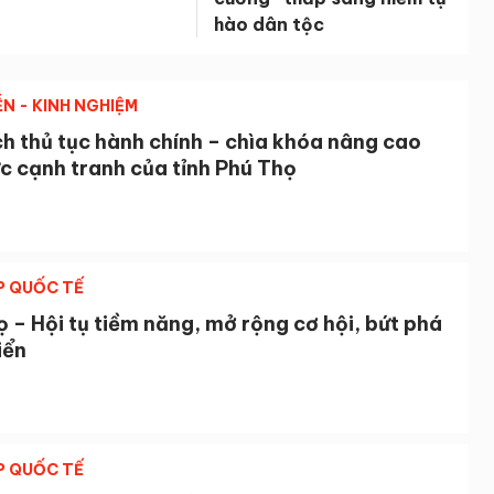
hào dân tộc
ỄN - KINH NGHIỆM
h thủ tục hành chính – chìa khóa nâng cao
c cạnh tranh của tỉnh Phú Thọ
P QUỐC TẾ
 – Hội tụ tiềm năng, mở rộng cơ hội, bứt phá
iển
P QUỐC TẾ