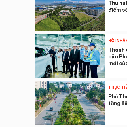
Thu hút
điểm s
HỘI NHẬ
Thành q
của Ph
mới của
THỰC TI
Phú Th
tăng li