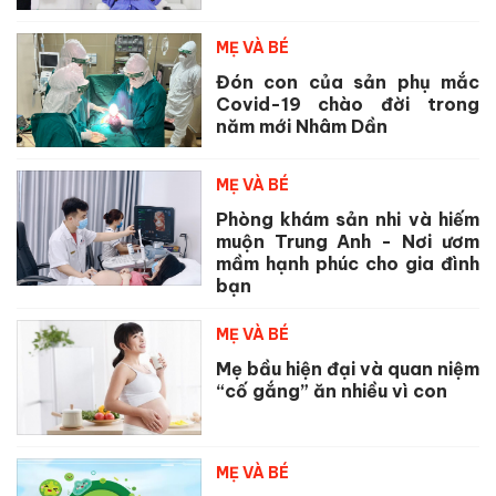
MẸ VÀ BÉ
Đón con của sản phụ mắc
Covid-19 chào đời trong
năm mới Nhâm Dần
MẸ VÀ BÉ
Phòng khám sản nhi và hiếm
muộn Trung Anh - Nơi ươm
mầm hạnh phúc cho gia đình
bạn
MẸ VÀ BÉ
Mẹ bầu hiện đại và quan niệm
“cố gắng” ăn nhiều vì con
MẸ VÀ BÉ