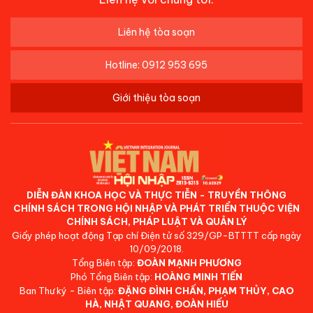
Liên hệ tòa soạn
Hotline: 0912 953 695
Giới thiệu tòa soạn
DIỄN ĐÀN KHOA HỌC VÀ THỰC TIỄN - TRUYỀN THÔNG
CHÍNH SÁCH TRONG HỘI NHẬP VÀ PHÁT TRIỂN THUỘC VIỆN
CHÍNH SÁCH, PHÁP LUẬT VÀ QUẢN LÝ
Giấy phép hoạt động Tạp chí Điện tử số 329/GP-BTTTT cấp ngày
10/09/2018.
Tổng Biên tập:
ĐOÀN MẠNH PHƯƠNG
Phó Tổng Biên tập:
HOÀNG MINH TIẾN
Ban Thư ký - Biên tập:
ĐẶNG ĐÌNH CHẤN, PHẠM THỦY, CAO
HÀ, NHẬT QUANG, ĐOÀN HIẾU