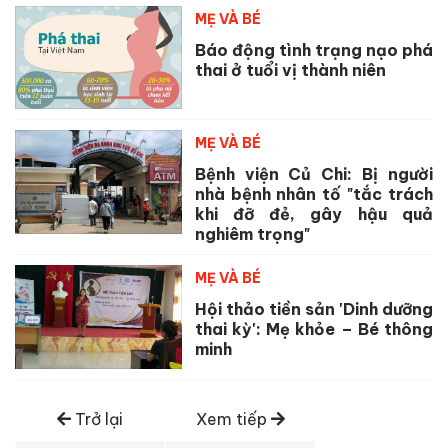
MẸ VÀ BÉ
Báo động tình trạng nạo phá
thai ở tuổi vị thành niên
MẸ VÀ BÉ
Bệnh viện Củ Chi: Bị người
nhà bệnh nhân tố "tắc trách
khi đỡ đẻ, gây hậu quả
nghiêm trọng"
MẸ VÀ BÉ
Hội thảo tiền sản 'Dinh dưỡng
thai kỳ': Mẹ khỏe – Bé thông
minh
Trở lại
Xem tiếp