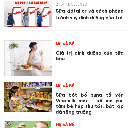
21:51, 11/08/2020
Sữa kidtaller và cách phòng
tránh suy dinh dưỡng của trẻ
MẸ VÀ BÉ
Giá trị dinh dưỡng của sữa
bầu
MẸ VÀ BÉ
Sữa bột bổ sung tổ yến
Vinamilk mới – bố mẹ yên
tâm bé hấp thu tốt, bắt kịp
đà tăng trưởng
MẸ VÀ BÉ