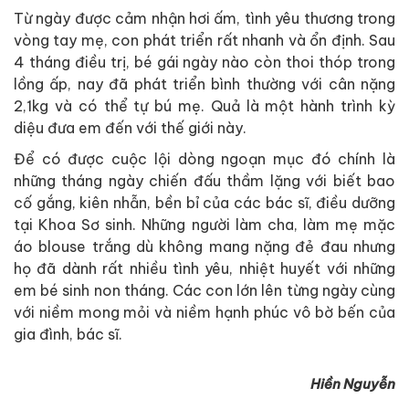
Từ ngày được cảm nhận hơi ấm, tình yêu thương trong
vòng tay mẹ, con phát triển rất nhanh và ổn định. Sau
4 tháng điều trị, bé gái ngày nào còn thoi thóp trong
lồng ấp, nay đã phát triển bình thường với cân nặng
2,1kg và có thể tự bú mẹ. Quả là một hành trình kỳ
diệu đưa em đến với thế giới này.
Để có được cuộc lội dòng ngoạn mục đó chính là
những tháng ngày chiến đấu thầm lặng với biết bao
cố gắng, kiên nhẫn, bền bỉ của các bác sĩ, điều dưỡng
tại Khoa Sơ sinh. Những người làm cha, làm mẹ mặc
áo blouse trắng dù không mang nặng đẻ đau nhưng
họ đã dành rất nhiều tình yêu, nhiệt huyết với những
em bé sinh non tháng. Các con lớn lên từng ngày cùng
với niềm mong mỏi và niềm hạnh phúc vô bờ bến của
gia đình, bác sĩ.
Hiền Nguyễn