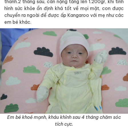
thanh.2 tháng sau, cân nặng tăng lên 1.200gr, khi tình
hình sức khỏe ổn định khá tốt về mọi mặt, con được
chuyển ra ngoài để được ấp Kangaroo với mẹ như các
em bé khác.
Em bé khoẻ mạnh, kháu khỉnh sau 4 tháng chăm sóc
tích cực.