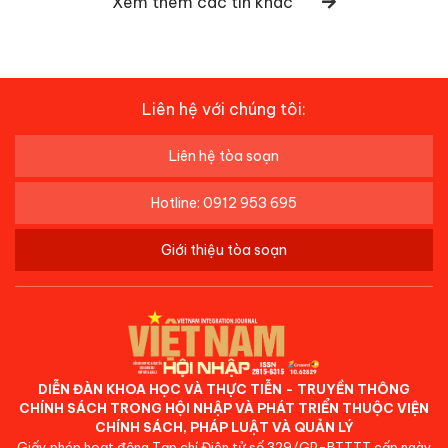
Xem thêm các tin khác
Liên hệ với chúng tôi:
Liên hệ tòa soạn
Hotline: 0912 953 695
Giới thiệu tòa soạn
DIỄN ĐÀN KHOA HỌC VÀ THỰC TIỄN - TRUYỀN THÔNG
CHÍNH SÁCH TRONG HỘI NHẬP VÀ PHÁT TRIỂN THUỘC VIỆN
CHÍNH SÁCH, PHÁP LUẬT VÀ QUẢN LÝ
Giấy phép hoạt động Tạp chí Điện tử số 329/GP-BTTTT cấp ngày