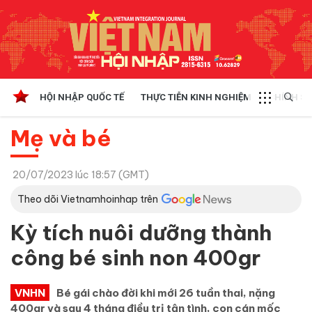
HỘI NHẬP QUỐC TẾ
THỰC TIỄN KINH NGHIỆM
CHÍNH SÁ
Mẹ và bé
20/07/2023 lúc 18:57 (GMT)
Theo dõi Vietnamhoinhap trên
Kỳ tích nuôi dưỡng thành
công bé sinh non 400gr
VNHN
Bé gái chào đời khi mới 26 tuần thai, nặng
400gr và sau 4 tháng điều trị tận tình, con cán mốc