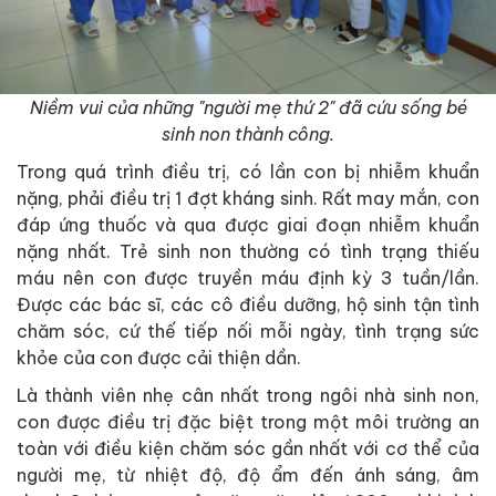
Niềm vui của những "người mẹ thứ 2" đã cứu sống bé
sinh non thành công.
Trong quá trình điều trị, có lần con bị nhiễm khuẩn
nặng, phải điều trị 1 đợt kháng sinh. Rất may mắn, con
đáp ứng thuốc và qua được giai đoạn nhiễm khuẩn
nặng nhất. Trẻ sinh non thường có tình trạng thiếu
máu nên con được truyền máu định kỳ 3 tuần/lần.
Được các bác sĩ, các cô điều dưỡng, hộ sinh tận tình
chăm sóc, cứ thế tiếp nối mỗi ngày, tình trạng sức
khỏe của con được cải thiện dần.
Là thành viên nhẹ cân nhất trong ngôi nhà sinh non,
con được điều trị đặc biệt trong một môi trường an
toàn với điều kiện chăm sóc gần nhất với cơ thể của
người mẹ, từ nhiệt độ, độ ẩm đến ánh sáng, âm