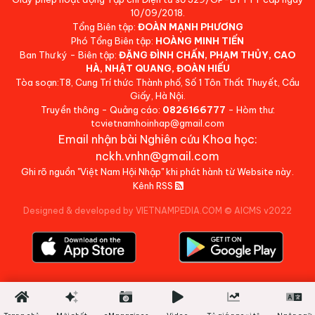
10/09/2018.
Tổng Biên tập:
ĐOÀN MẠNH PHƯƠNG
Phó Tổng Biên tập:
HOÀNG MINH TIẾN
Ban Thư ký - Biên tập:
ĐẶNG ĐÌNH CHẤN, PHẠM THỦY, CAO
HÀ, NHẬT QUANG, ĐOÀN HIẾU
Tòa soạn:T8, Cung Trí thức Thành phố, Số 1 Tôn Thất Thuyết, Cầu
Giấy, Hà Nội.
Truyền thông - Quảng cáo:
0826166777
- Hòm thư:
tcvietnamhoinhap@gmail.com
Email nhận bài Nghiên cứu Khoa học:
nckh.vnhn@gmail.com
Ghi rõ nguồn "Việt Nam Hội Nhập" khi phát hành từ Website này.
Kênh RSS
Designed & developed by VIETNAMPEDIA.COM
©
AICMS v2022