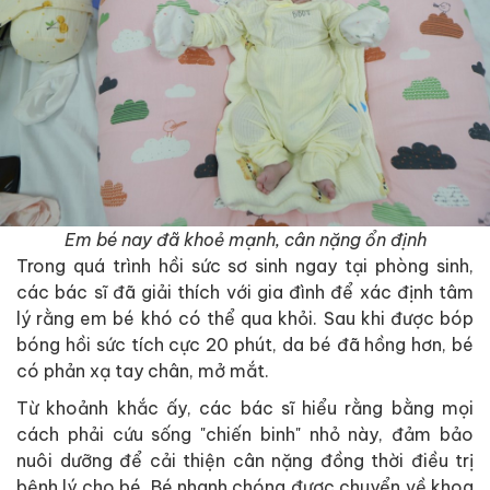
Em bé nay đã khoẻ mạnh, cân nặng ổn định
Trong quá trình hồi sức sơ sinh ngay tại phòng sinh,
các bác sĩ đã giải thích với gia đình để xác định tâm
lý rằng em bé khó có thể qua khỏi. Sau khi được bóp
bóng hồi sức tích cực 20 phút, da bé đã hồng hơn, bé
có phản xạ tay chân, mở mắt.
Từ khoảnh khắc ấy, các bác sĩ hiểu rằng bằng mọi
cách phải cứu sống "chiến binh" nhỏ này, đảm bảo
nuôi dưỡng để cải thiện cân nặng đồng thời điều trị
bệnh lý cho bé. Bé nhanh chóng được chuyển về khoa