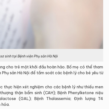
sơ sinh tại
Bệnh viện Phụ sản Hà Nội
vàng cho trẻ một khởi đầu hoàn hảo. Bố mẹ có thể tham
ện Phụ sản Hà Nội để tầm soát các bệnh lý cho bé yêu từ
ợc thực hiện xét nghiệm cho các bệnh lý như thiếu men
 thượng thận bẩm sinh (CAH); Bệnh Phenylketone niệu
lactose (GAL); Bệnh Thalassemia; Định lượng T4
n hóa.