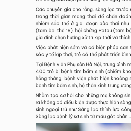
Các chuyên gia cho rằng, sàng lọc trước 
trong thời gian mang thai để chẩn đoán
nhiễm sắc thể ở giai đoạn bào thai như
(tam bội thể 18), hội chứng Patau (tam bội
gia đình chọn hướng xử trí kịp thời và thích
Việc phát hiện sớm và có biện pháp can 
sóc y tế kịp thời, trẻ có thể phát triển b
Tại Bệnh viện Phụ sản Hà Nội, trung bìn
400 trẻ bị bệnh tim bẩm sinh (chiếm kho
hằng tháng, bệnh viện phát hiện khoảng 
bệnh tim bẩm sinh, hệ thần kinh trung ương,
Nhằm tạo cơ hội cho những mẹ không sinh
ra không có điều kiện được thực hiện sàng 
sinh ngoại trú như Sàng lọc thính lực c
Sàng lọc bệnh lý sơ sinh từ máu gót chân…