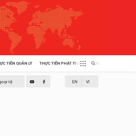
ỰC TIỄN QUẢN LÝ
THỰC TIỄN PHÁT TRIỂN
MULTIMEDIA
TÀI NGUYÊN - MÔI TRƯỜNG
goại tệ
EN
VI
THỰC TIỄN - KINH NGHIỆM