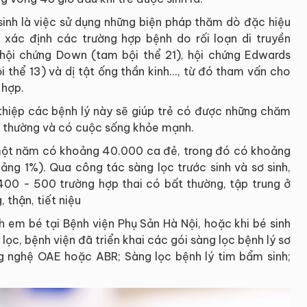
sinh là việc sử dụng những biện pháp thăm dò đặc hiệu
 xác định các trường hợp bệnh do rối loạn di truyền
 hội chứng Down (tam bội thể 21), hội chứng Edwards
 thể 13) và dị tật ống thần kinh..., từ đó tham vấn cho
 hợp.
thiệp các bệnh lý này sẽ giúp trẻ có được những chăm
ình thường và có cuộc sống khỏe mạnh.
h một năm có khoảng 40.000 ca đẻ, trong đó có khoảng
ảng 1%). Qua công tác sàng lọc trước sinh và sơ sinh,
400 - 500 trường hợp thai có bất thường, tập trung ở
 thận, tiết niệu
 em bé tại Bệnh viện Phụ Sản Hà Nội, hoặc khi bé sinh
lọc, bệnh viện đã triển khai các gói sàng lọc bệnh lý sơ
ông nghệ OAE hoặc ABR; Sàng lọc bệnh lý tim bẩm sinh;