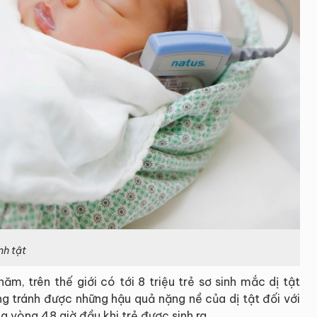
nh tật
m, trên thế giới có tới 8 triệu trẻ sơ sinh mắc dị tật
ng tránh được những hậu quả nặng nề của dị tật đối với
g vòng 48 giờ đầu khi trẻ được sinh ra.