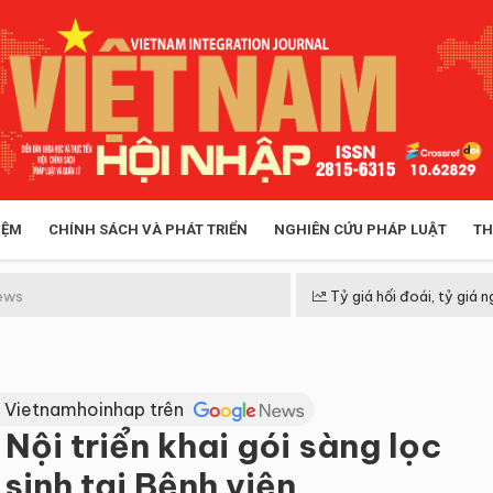
IỆM
CHÍNH SÁCH VÀ PHÁT TRIỂN
NGHIÊN CỨU PHÁP LUẬT
TH
HÓA XÃ HỘI
CHÍNH SÁCH
ews
Tỷ giá hối đoái, tỷ giá n
 TIỄN QUẢN LÝ
VIỆT NAM ĐIỂM ĐẾN
 Vietnamhoinhap trên
Nội triển khai gói sàng lọc
 sinh tại Bệnh viện