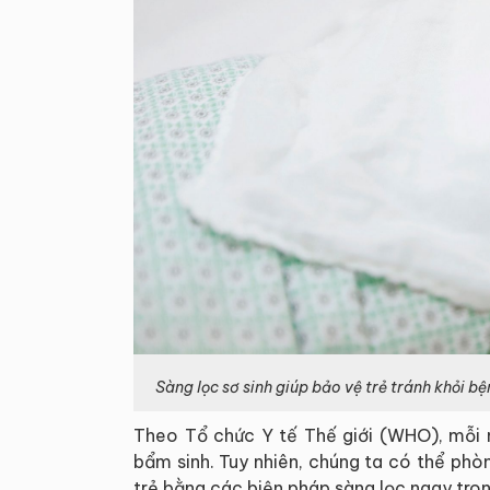
Sàng lọc sơ sinh giúp bảo vệ trẻ tránh khỏi bệ
Theo Tổ chức Y tế Thế giới (WHO), mỗi nă
bẩm sinh. Tuy nhiên, chúng ta có thể phò
trẻ bằng các biện pháp sàng lọc ngay tron