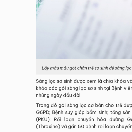
Lấy mẫu máu gót chân trẻ sơ sinh để sàng lọc 
Sàng lọc sơ sinh được xem là chìa khóa 
khảo các gói sàng lọc sơ sinh tại Bệnh vi
những ngày đầu đời.
Trong đó gói sàng lọc cơ bản cho trẻ đư
G6PD; Bệnh suy giáp bẩm sinh; tăng sản
(PKU); Rối loạn chuyển hóa đường Ga
(Throxine) và gần 50 bệnh rối loạn chuyể