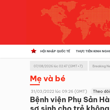
HỘI NHẬP QUỐC TẾ
THỰC TIỄN KINH NGH
HỘI NHẬP QUỐC TẾ
VĂN 
07/08/2026 lúc 02:47 (GMT+7)
Breaking N
Kinh tế hội nhập
Mẹ và bé
Doanh nghiệp
NGHIÊN CỨU PHÁP LUẬT
THỰC
31/03/2022 lúc 09:26 (GMT)
Theo dõi
Bệnh viện Phụ Sản Hà 
sơ sinh cho trẻ không