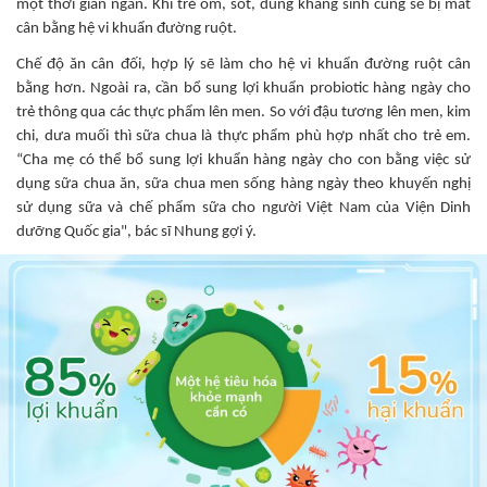
một thời gian ngắn. Khi trẻ ốm, sốt, dùng kháng sinh cũng sẽ bị mất
cân bằng hệ vi khuẩn đường ruột.
Chế độ ăn cân đối, hợp lý sẽ làm cho hệ vi khuẩn đường ruột cân
bằng hơn. Ngoài ra, cần bổ sung lợi khuẩn probiotic hàng ngày cho
trẻ thông qua các thực phẩm lên men. So với đậu tương lên men, kim
chi, dưa muối thì sữa chua là thực phẩm phù hợp nhất cho trẻ em.
“Cha mẹ có thể bổ sung lợi khuẩn hàng ngày cho con bằng việc sử
dụng sữa chua ăn, sữa chua men sống hàng ngày theo khuyến nghị
sử dụng sữa và chế phẩm sữa cho người Việt Nam của Viện Dinh
dưỡng Quốc gia", bác sĩ Nhung gợi ý.