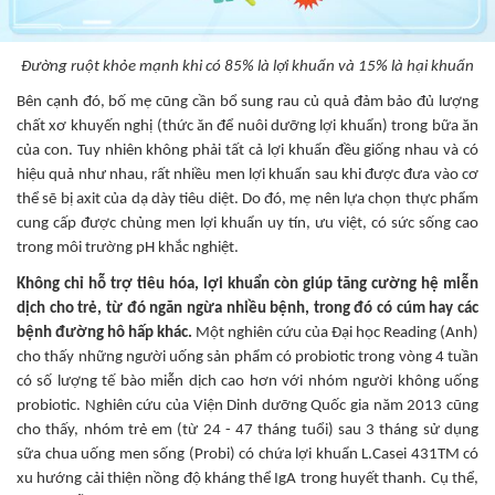
Đường ruột khỏe mạnh khi có 85% là lợi khuẩn và 15% là hại khuẩn
Bên cạnh đó, bố mẹ cũng cần bổ sung rau củ quả đảm bảo đủ lượng
chất xơ khuyến nghị (thức ăn để nuôi dưỡng lợi khuẩn) trong bữa ăn
của con. Tuy nhiên không phải tất cả lợi khuẩn đều giống nhau và có
hiệu quả như nhau, rất nhiều men lợi khuẩn sau khi được đưa vào cơ
thể sẽ bị axit của dạ dày tiêu diệt. Do đó, mẹ nên lựa chọn thực phẩm
cung cấp được chủng men lợi khuẩn uy tín, ưu việt, có sức sống cao
trong môi trường pH khắc nghiệt.
Không chỉ hỗ trợ tiêu hóa, lợi khuẩn còn giúp tăng cường hệ miễn
dịch cho trẻ, từ đó ngăn ngừa nhiều bệnh, trong đó có cúm hay các
bệnh đường hô hấp khác.
Một nghiên cứu của Đại học Reading (Anh)
cho thấy những người uống sản phẩm có probiotic trong vòng 4 tuần
có số lượng tế bào miễn dịch cao hơn với nhóm người không uống
probiotic. Nghiên cứu của Viện Dinh dưỡng Quốc gia năm 2013 cũng
cho thấy, nhóm trẻ em (từ 24 - 47 tháng tuổi) sau 3 tháng sử dụng
sữa chua uống men sống (Probi) có chứa lợi khuẩn L.Casei 431TM có
xu hướng cải thiện nồng độ kháng thể IgA trong huyết thanh. Cụ thể,