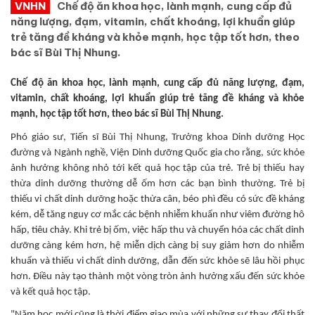
VNHN
Chế độ ăn khoa học, lành mạnh, cung cấp đủ
năng lượng, đạm, vitamin, chất khoáng, lợi khuẩn giúp
trẻ tăng đề kháng và khỏe mạnh, học tập tốt hơn, theo
bác sĩ Bùi Thị Nhung.
Chế độ ăn khoa học, lành mạnh, cung cấp đủ năng lượng, đạm,
vitamin, chất khoáng, lợi khuẩn giúp trẻ tăng đề kháng và khỏe
mạnh, học tập tốt hơn, theo bác sĩ Bùi Thị Nhung.
Phó giáo sư, Tiến sĩ Bùi Thị Nhung, Trưởng khoa Dinh dưỡng Học
đường và Ngành nghề, Viện Dinh dưỡng Quốc gia cho rằng, sức khỏe
ảnh hưởng không nhỏ tới kết quả học tập của trẻ. Trẻ bị thiếu hay
thừa dinh dưỡng thường dễ ốm hơn các bạn bình thường. Trẻ bị
thiếu vi chất dinh dưỡng hoặc thừa cân, béo phì đều có sức đề kháng
kém, dễ tăng nguy cơ mắc các bệnh nhiễm khuẩn như viêm đường hô
hấp, tiêu chảy. Khi trẻ bị ốm, việc hấp thu và chuyển hóa các chất dinh
dưỡng càng kém hơn, hệ miễn dịch càng bị suy giảm hơn do nhiễm
khuẩn và thiếu vi chất dinh dưỡng, dẫn đến sức khỏe sẽ lâu hồi phục
hơn. Điều này tạo thành một vòng tròn ảnh hưởng xấu đến sức khỏe
và kết quả học tập.
"Năm học mới cũng là thời điểm giao mùa với những sự thay đổi thất