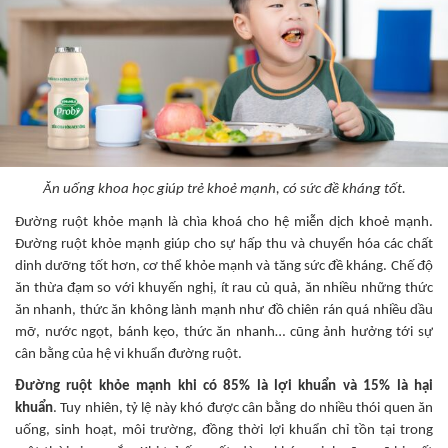
Ăn uống khoa học giúp trẻ khoẻ mạnh, có sức đề kháng tốt.
Đường ruột khỏe mạnh là chìa khoá cho hệ miễn dịch khoẻ mạnh.
Đường ruột khỏe mạnh giúp cho sự hấp thu và chuyển hóa các chất
dinh dưỡng tốt hơn, cơ thể khỏe mạnh và tăng sức đề kháng. Chế độ
ăn thừa đạm so với khuyến nghị, ít rau củ quả, ăn nhiều những thức
ăn nhanh, thức ăn không lành mạnh như đồ chiên rán quá nhiều dầu
mỡ, nước ngọt, bánh kẹo, thức ăn nhanh… cũng ảnh hưởng tới sự
cân bằng của hệ vi khuẩn đường ruột.
Đường ruột khỏe mạnh khi có 85% là lợi khuẩn và 15% là hại
khuẩn
. Tuy nhiên, tỷ lệ này khó được cân bằng do nhiều thói quen ăn
uống, sinh hoạt, môi trường, đồng thời lợi khuẩn chỉ tồn tại trong