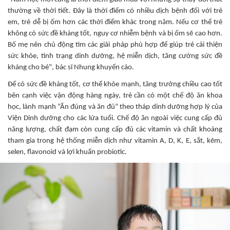
thường về thời tiết. Đây là thời điểm có nhiều dịch bệnh đối với trẻ
em, trẻ dễ bị ốm hơn các thời điểm khác trong năm. Nếu cơ thể trẻ
không có sức đề kháng tốt, nguy cơ nhiễm bệnh và bị ốm sẽ cao hơn.
Bố mẹ nên chủ động tìm các giải pháp phù hợp để giúp trẻ cải thiện
sức khỏe, tình trạng dinh dưỡng, hệ miễn dịch, tăng cường sức đề
kháng cho bé", bác sĩ Nhung khuyến cáo.
Để có sức đề kháng tốt, cơ thể khỏe mạnh, tăng trưởng chiều cao tốt
bên cạnh việc vận động hàng ngày, trẻ cần có một chế độ ăn khoa
học, lành mạnh “Ăn đúng và ăn đủ” theo tháp dinh dưỡng hợp lý của
Viện Dinh dưỡng cho các lứa tuổi. Chế độ ăn ngoài việc cung cấp đủ
năng lượng, chất đạm còn cung cấp đủ các vitamin và chất khoáng
tham gia trong hệ thống miễn dịch như vitamin A, D, K, E, sắt, kẽm,
selen, flavonoid và lợi khuẩn probiotic.