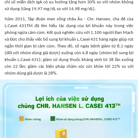
chỉ số miễn dịch IgA có xu hướng tăng hơn 30% so với nhóm không
sử dụng (tăng 19,97 mg/dL so với 14,98 mg/dL).
Năm 2011, Tập đoàn men sống châu Âu - Chr. Hansen, cha đẻ của
L.Casei 431TM đã tìm hiểu tác dụng của lợi khuẩn này trong việc
phòng ngừa cảm cúm. Kết quả nghiên cứu với 1.100 người Đan Mạch
và Đức cho thấy việc bổ sung lợi khuẩn L.Casei 431 hàng ngày giúp rút
ngắn thời gian bị cảm cúm. Theo đó, số ngày bệnh giảm từ 8,1 ngày
(đối với nhóm dùng giả dược) xuống còn 4,8 ngày (nhóm bổ sung lợi
khuẩn L.Casei 431); giảm sử dụng thuốc kháng sinh từ 38 lần xuống
còn 22 lần; giảm các biện pháp chăm sóc sức khỏe tới 22% so với
nhóm dùng giả dược là 28%.