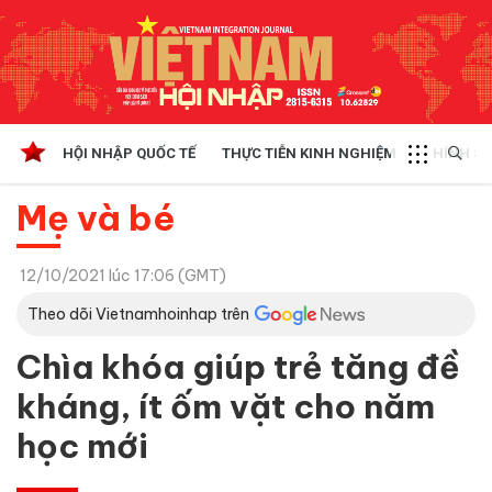
HỘI NHẬP QUỐC TẾ
THỰC TIỄN KINH NGHIỆM
CHÍNH SÁ
Mẹ và bé
12/10/2021 lúc 17:06 (GMT)
Theo dõi Vietnamhoinhap trên
Chìa khóa giúp trẻ tăng đề
kháng, ít ốm vặt cho năm
học mới