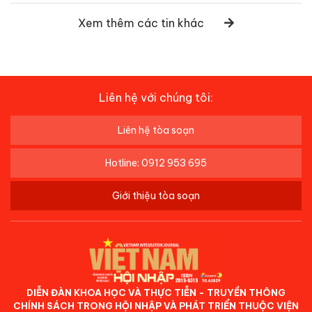
Xem thêm các tin khác
Liên hệ với chúng tôi:
Liên hệ tòa soạn
Hotline: 0912 953 695
Giới thiệu tòa soạn
DIỄN ĐÀN KHOA HỌC VÀ THỰC TIỄN - TRUYỀN THÔNG
CHÍNH SÁCH TRONG HỘI NHẬP VÀ PHÁT TRIỂN THUỘC VIỆN