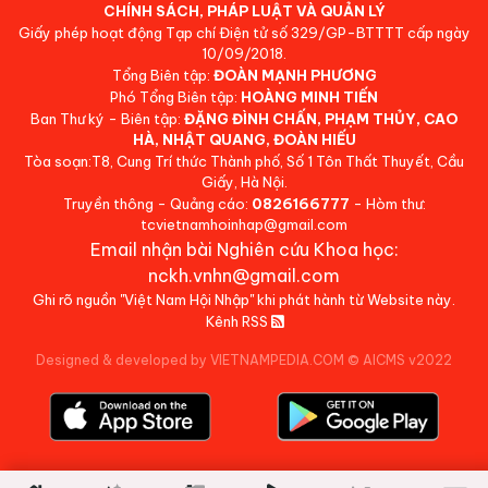
CHÍNH SÁCH, PHÁP LUẬT VÀ QUẢN LÝ
Giấy phép hoạt động Tạp chí Điện tử số 329/GP-BTTTT cấp ngày
10/09/2018.
Tổng Biên tập:
ĐOÀN MẠNH PHƯƠNG
Phó Tổng Biên tập:
HOÀNG MINH TIẾN
Ban Thư ký - Biên tập:
ĐẶNG ĐÌNH CHẤN, PHẠM THỦY, CAO
HÀ, NHẬT QUANG, ĐOÀN HIẾU
Tòa soạn:T8, Cung Trí thức Thành phố, Số 1 Tôn Thất Thuyết, Cầu
Giấy, Hà Nội.
Truyền thông - Quảng cáo:
0826166777
- Hòm thư:
tcvietnamhoinhap@gmail.com
Email nhận bài Nghiên cứu Khoa học:
nckh.vnhn@gmail.com
Ghi rõ nguồn "Việt Nam Hội Nhập" khi phát hành từ Website này.
Kênh RSS
Designed & developed by VIETNAMPEDIA.COM
©
AICMS v2022