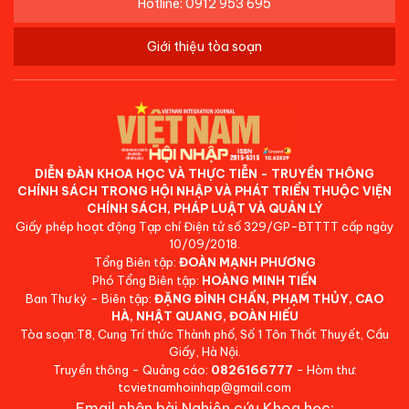
Hotline: 0912 953 695
Giới thiệu tòa soạn
DIỄN ĐÀN KHOA HỌC VÀ THỰC TIỄN - TRUYỀN THÔNG
CHÍNH SÁCH TRONG HỘI NHẬP VÀ PHÁT TRIỂN THUỘC VIỆN
CHÍNH SÁCH, PHÁP LUẬT VÀ QUẢN LÝ
Giấy phép hoạt động Tạp chí Điện tử số 329/GP-BTTTT cấp ngày
10/09/2018.
Tổng Biên tập:
ĐOÀN MẠNH PHƯƠNG
Phó Tổng Biên tập:
HOÀNG MINH TIẾN
Ban Thư ký - Biên tập:
ĐẶNG ĐÌNH CHẤN, PHẠM THỦY, CAO
HÀ, NHẬT QUANG, ĐOÀN HIẾU
Tòa soạn:T8, Cung Trí thức Thành phố, Số 1 Tôn Thất Thuyết, Cầu
Giấy, Hà Nội.
Truyền thông - Quảng cáo:
0826166777
- Hòm thư:
tcvietnamhoinhap@gmail.com
Email nhận bài Nghiên cứu Khoa học: