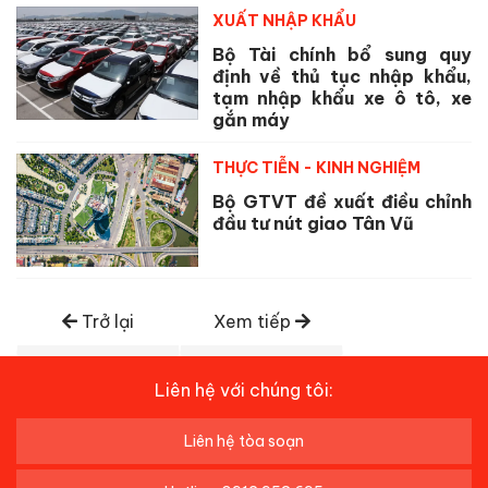
XUẤT NHẬP KHẨU
Bộ Tài chính bổ sung quy
định về thủ tục nhập khẩu,
tạm nhập khẩu xe ô tô, xe
gắn máy
THỰC TIỄN - KINH NGHIỆM
Bộ GTVT đề xuất điều chỉnh
đầu tư nút giao Tân Vũ
Trở lại
Xem tiếp
Liên hệ với chúng tôi:
Liên hệ tòa soạn