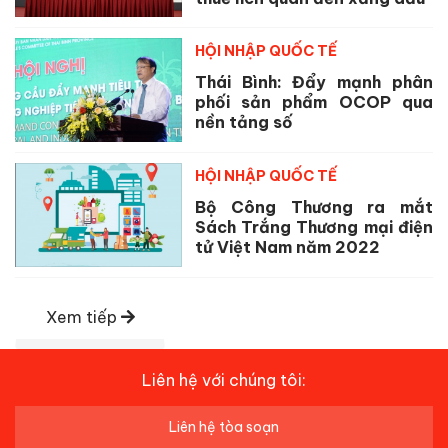
HỘI NHẬP QUỐC TẾ
Thái Bình: Đẩy mạnh phân
phối sản phẩm OCOP qua
nền tảng số
HỘI NHẬP QUỐC TẾ
Bộ Công Thương ra mắt
Sách Trắng Thương mại điện
tử Việt Nam năm 2022
Xem tiếp
Liên hệ với chúng tôi:
Liên hệ tòa soạn