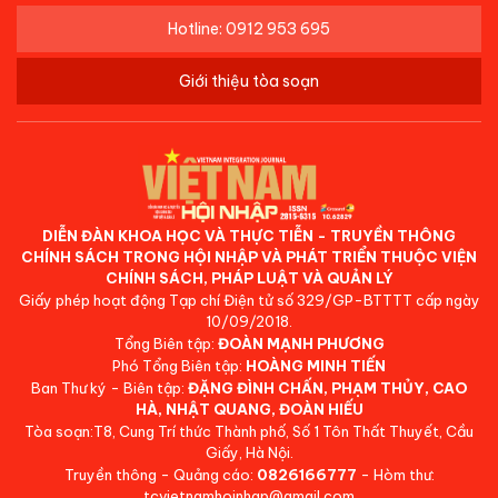
Hotline: 0912 953 695
Giới thiệu tòa soạn
DIỄN ĐÀN KHOA HỌC VÀ THỰC TIỄN - TRUYỀN THÔNG
CHÍNH SÁCH TRONG HỘI NHẬP VÀ PHÁT TRIỂN THUỘC VIỆN
CHÍNH SÁCH, PHÁP LUẬT VÀ QUẢN LÝ
Giấy phép hoạt động Tạp chí Điện tử số 329/GP-BTTTT cấp ngày
10/09/2018.
Tổng Biên tập:
ĐOÀN MẠNH PHƯƠNG
Phó Tổng Biên tập:
HOÀNG MINH TIẾN
Ban Thư ký - Biên tập:
ĐẶNG ĐÌNH CHẤN, PHẠM THỦY, CAO
HÀ, NHẬT QUANG, ĐOÀN HIẾU
Tòa soạn:T8, Cung Trí thức Thành phố, Số 1 Tôn Thất Thuyết, Cầu
Giấy, Hà Nội.
Truyền thông - Quảng cáo:
0826166777
- Hòm thư:
tcvietnamhoinhap@gmail.com