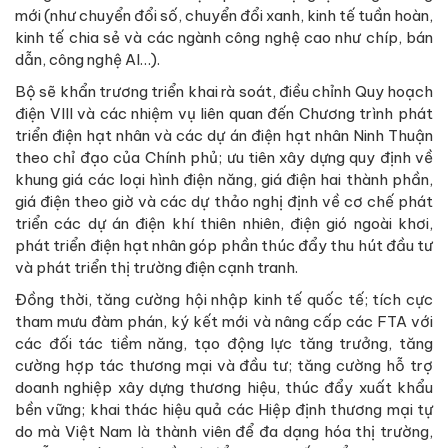
mới (như chuyển đổi số, chuyển đổi xanh, kinh tế tuần hoàn,
kinh tế chia sẻ và các ngành công nghệ cao như chíp, bán
dẫn, công nghệ AI…).
Bộ sẽ khẩn trương triển khai rà soát, điều chỉnh Quy hoạch
điện VIII và các nhiệm vụ liên quan đến Chương trình phát
triển điện hạt nhân và các dự án điện hạt nhân Ninh Thuận
theo chỉ đạo của Chính phủ; ưu tiên xây dựng quy định về
khung giá các loại hình điện năng, giá điện hai thành phần,
giá điện theo giờ và các dự thảo nghị định về cơ chế phát
triển các dự án điện khí thiên nhiên, điện gió ngoài khơi,
phát triển điện hạt nhân góp phần thúc đẩy thu hút đầu tư
và phát triển thị trường điện cạnh tranh.
Đồng thời, tăng cường hội nhập kinh tế quốc tế; tích cực
tham mưu đàm phán, ký kết mới và nâng cấp các FTA với
các đối tác tiềm năng, tạo động lực tăng trưởng, tăng
cường hợp tác thương mại và đầu tư; tăng cường hỗ trợ
doanh nghiệp xây dựng thương hiệu, thúc đẩy xuất khẩu
bền vững; khai thác hiệu quả các Hiệp định thương mại tự
do mà Việt Nam là thành viên để đa dạng hóa thị trường,