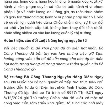
hàng giả, hàng cấm, hàng hóa không rõ nguồn gốc xuất xứ;
hành vi xâm phạm quyền sở hữu trí tuệ; hành vi vi phạm
pháp luật về chất lượng, đo lường, giá, an toàn thực phẩm
và gian lận thương mại; hành vi vi phạm pháp luật về bảo
vệ quyền lợi người tiêu dùng. Chắc chắn rằng, sự thay đổi
cơ chế vận hành sắp tới, không làm thay đổi tính chất,
chức năng nhiệm vụ của lực lượng quản lý thị trường.
Hoàn thiện, sửa đổi Luật Năng lượng nguyên tử
Với việc chuẩn bị để khôi phục dự án điện hạt nhân, Bộ
Công Thương đã bắt tay vào làm những việc gì? Định
hướng công việc sắp tới để sẵn sàng cho các dự án điện
hạt nhân trong tương lai trong phạm vi thẩm quyền của Bộ
Công Thương là gì?
Bộ trưởng Bộ Công Thương Nguyễn Hồng Diên:
Ngay
sau khi Quốc hội có nghị quyết về tiếp tục thực hiện chủ
trương đầu tư dụ án Điện hạt nhân Ninh Thuận, Bộ Công
Thương đã kịp thời có Tờ trình số 9987/TTr-BCT ngày
8/12/2024 gửi Thủ tướng Chính phủ đề xuất về một số
công việc cần sớm triển khai gồm: Bổ sung các nhà máy