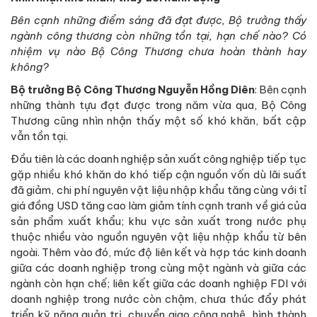
Bên cạnh những điểm sáng đã đạt được, Bộ trưởng thấy
ngành công thương còn những tồn tại, hạn chế nào? Có
nhiệm vụ nào Bộ Công Thương chưa hoàn thành hay
không?
Bộ trưởng Bộ Công Thương Nguyễn Hồng Diên
: Bên cạnh
những thành tựu đạt được trong năm vừa qua, Bộ Công
Thương cũng nhìn nhận thấy một số khó khăn, bất cập
vẫn tồn tại.
Đầu tiên là các doanh nghiệp sản xuất công nghiệp tiếp tục
gặp nhiều khó khăn do khó tiếp cận nguồn vốn dù lãi suất
đã giảm, chi phí nguyên vật liệu nhập khẩu tăng cùng với tỉ
giá đồng USD tăng cao làm giảm tính cạnh tranh về giá của
sản phẩm xuất khẩu; khu vực sản xuất trong nước phụ
thuộc nhiều vào nguồn nguyên vật liệu nhập khẩu từ bên
ngoài. Thêm vào đó, mức độ liên kết và hợp tác kinh doanh
giữa các doanh nghiệp trong cùng một ngành và giữa các
ngành còn hạn chế; liên kết giữa các doanh nghiệp FDI với
doanh nghiệp trong nước còn chậm, chưa thúc đẩy phát
triển kỹ năng quản trị, chuyển giao công nghệ, hình thành