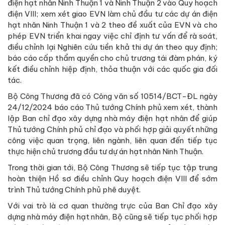
điện hạt nhân Ninh Thuận 1 và Ninh Thuận 2 vào Quy hoạch
điện VIII; xem xét giao EVN làm chủ đầu tư các dự án điện
hạt nhân Ninh Thuận 1 và 2 theo đề xuất của EVN và cho
phép EVN triển khai ngay việc chỉ định tư vấn để rà soát,
điều chỉnh lại Nghiên cứu tiền khả thi dự án theo quy định;
báo cáo cấp thẩm quyền cho chủ trương tái đàm phán, ký
kết điều chỉnh hiệp định, thỏa thuận với các quốc gia đối
tác.
Bộ Công Thương đã có Công văn số 10514/BCT-ĐL ngày
24/12/2024 báo cáo Thủ tướng Chính phủ xem xét, thành
lập Ban chỉ đạo xây dựng nhà máy điện hạt nhân để giúp
Thủ tướng Chính phủ chỉ đạo và phối hợp giải quyết những
công việc quan trọng, liên ngành, liên quan đến tiếp tục
thực hiện chủ trương đầu tư dự án hạt nhân Ninh Thuận.
Trong thời gian tới, Bộ Công Thương sẽ tiếp tục tập trung
hoàn thiện Hồ sơ điều chỉnh Quy hoạch điện VIII để sớm
trình Thủ tướng Chính phủ phê duyệt.
Với vai trò là cơ quan thường trực của Ban Chỉ đạo xây
dựng nhà máy điện hạt nhân, Bộ cũng sẽ tiếp tục phối hợp