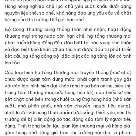
Hàng nông nghiệp chủ lực chủ yếu xuất khẩu dưới dạng
nguyên liệu thô, sơ chế, khả năng đáp ứng yêu cầu về chất
lượng của thị trường thế giới hạn chế.
Bộ Công Thương cũng thẳng thắn nhìn nhận, hoạt động
thương mại trong nước còn hạn chế, hạ tầng thương mại
phát triển không đồng đều, đặc biệt tại các vùng khó khăn
và đặc biệt khó khăn. Chưa thu hút được đầu tư phát triển
kết cấu hạ tầng đồng bộ, đặc biệt các hạ tầng lớn có tính
lan tỏa.
Các loại hình hạ tầng thương mại truyền thống (như chợ)
chưa được quan tâm đúng mức, phải cạnh tranh gay gắt
với các loại hình hiện đại khác (như mua bán online, siêu thị,
trung tâm thương mại, cửa hàng tiện lợi); còn thiếu sự liên
kết chặt chẽ bên trong chuỗi cung ứng hàng hóa (nhà sản
xuất, nhà phân phối, nhà vận chuyển, người tiêu dùng),
nhất là đối với hàng thực phẩm tươi sống, thiết yếu, nên thị
trường dễ bị biến động do tác động của tâm lý người tiêu
dùng. Tình trạng buôn lậu, gian lận thương mại và hàng giả,
găm hàng chờ tăng giá trên thị trường nội địa, vi phạm