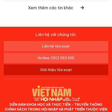
Xem thêm các tin khác
Liên hệ với chúng tôi:
Liên hệ tòa soạn
Hotline: 0912 953 695
Giới thiệu tòa soạn
DIỄN ĐÀN KHOA HỌC VÀ THỰC TIỄN - TRUYỀN THÔNG
CHÍNH SÁCH TRONG HỘI NHẬP VÀ PHÁT TRIỂN THUỘC VIỆN