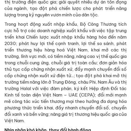
thị trường điện quốc gia; giải quyết nhiều dự án tồn đọng
của ngành, tạo đột phá chiến lược cho phát triển năng
lượng trong kỷ nguyên vươn mình của dân tộc.
Trong hoạt động xuất nhập khẩu, Bộ Công Thương tích
cực hỗ trợ các doanh nghiệp xuất khẩu với việc tập trung
triển khai Chiến lược xuất nhập khẩu hàng hóa đến năm
2030; phát huy lợi thế cạnh tranh, lợi thế so sánh, phát
triển thương hiệu hàng hoá Việt Nam, khai mở các thị
trường, lĩnh vực mới, có tiềm năng, nâng cao vị thế quốc gia
trong chuỗi cung ứng, chuỗi giá trị toàn cầu; đơn giản hóa
thủ tục cấp chứng nhận xuất xứ, đẩy mạnh chuyển đổi số
cấp chứng nhận xuất xứ điện tử...; tạo đột phá khai mở thị
trường tiềm năng lớn ở Trung Đông, châu Phi, Nam Âu và thị
trường Halal với việc đàm phán, ký kết Hiệp định Đối tác
Kinh tế toàn diện Việt Nam – UAE (CEPA); đổi mới mạnh
mẽ công tác xúc tiến thương mại theo hướng đa dạng hóa
phương thức triển khai, đẩy nhanh chuyển đổi số, chuyển
đổi xanh và bền vững; nâng giá trị thương hiệu quốc gia của
Việt Nam.
Nhìn nhận khó khăn, thay đổi hành động