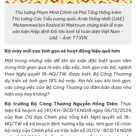
Thủ tướng Phạm Minh Chính và Phó Tổng thống kiêm
Thủ tướng Các Tiểu vương quốc Arab thống nhất (UAE)
Mohammed bin Rashid Al Maktoum chứng kiến lễ trao
văn kiện Hiệp định Đối tác kinh tế toàn diện Việt Nam -
UAE - Ảnh: TTXVN
Bộ máy mới sau tinh gọn sẽ hoạt động hiệu quả hơn
Một trong những vấn đề lớn dư luận đặc biệt quan tâm
trong thời gian qua là việc sắp xếp, tinh gọn các bộ, ngành
theo Nghị quyết 18-NQ/TW. Được biết, Bộ Công Thươmg
dự kiến sẽ tinh gọn 18% bộ máy. Xin hỏi sau khi tinh gọn,
các công việc của Bộ Công Thương có đảm bảo được như
hiện nay hay không?
Bộ trưởng Bộ Công Thương Nguyễn Hồng Diên:
Thực
hiện Kế hoạch số 141/KH-BCĐTKNQ18 ngày 06/12/2024
của Ban Chỉ đạo Chính phủ tổng kết Nghị quyết số 18-
NQ/TW về kế hoạch định hướng sắp xếp, tinh gọn tổ chức
bộ máy của Chính phủ và Văn bản số 01/CV-BCĐTKNQ18