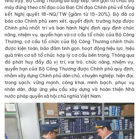
Như vậy, Bộ Công Thương đã sắp xếp, tinh gọn tổ chức bộ
máy đúng theo chỉ đạo của Ban Chỉ đạo Chính phủ về tổng
kết Nghị quyết 18-NQ/TW (giảm từ 15-20%). Bộ đã có
báo cáo Chính phủ xem xét, quyết định; trường hợp được
Chính phủ nhất trí và ban hành Nghị định quy định chức
năng, nhiệm vụ, quyền hạn và cơ cấu tổ chức của Bộ Công
Thương, cơ cấu tổ chức của Bộ Công Thương chính thức
được kiện toàn, bảo đảm tinh gọn, hoạt động hiệu lực, hiệu
quả trên cơ sở tổ chức hợp lý cơ cấu bên trong. Thông qua
đó phát huy đầy đủ vị trí, vai trò, chức năng, nhiệm vụ,
quyền hạn của Bộ Công Thương được Chính phủ quy định,
nhằm xây dựng Chính phủ dân chủ, chuyên nghiệp, hiện đại,
trong sạch, vững mạnh, công khai, minh bạch, phục vụ
nhân dân, đáp ứng yêu cầu xây dựng và hoàn thiện Nhà
nước pháp quyền xã hội chủ nghĩa Việt Nam.