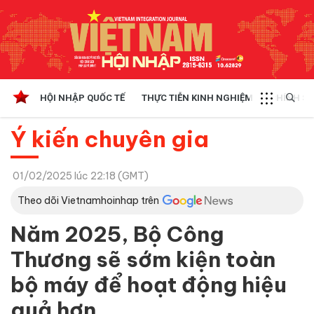
HỘI NHẬP QUỐC TẾ
THỰC TIỄN KINH NGHIỆM
CHÍNH SÁ
Ý kiến chuyên gia
01/02/2025 lúc 22:18 (GMT)
Theo dõi Vietnamhoinhap trên
Năm 2025, Bộ Công
Thương sẽ sớm kiện toàn
bộ máy để hoạt động hiệu
quả hơn