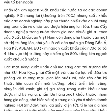
yếu tố bên ngoài.
Phần lớn kim ngạch xuất khẩu của nước ta do các doanh
nghiệp FDI mang lại (khoảng trên 70%) nhưng xuất khẩu
của các doanh nghiệp này phụ thuộc nhiều vào chuỗi cung
ứng toàn cầu và chưa tạo được hiệu ứng lan tỏa, thúc đẩy
doanh nghiệp trong nước tham gia vào chuỗi giá trị toàn
cầu. Xuất khẩu của Việt Nam còn đang phụ thuộc vào một
số thị trường lớn, chủ yếu là với các quốc gia Đông Bắc Á,
Hoa Kỳ, ASEAN, EU (kim ngạch xuất khẩu của nước ta tới
4 khu vực thị trường này chiếm gần 80% tổng kim ngạch
xuất khẩu cả nước);
Các mặt hàng xuất khẩu chủ lực sang các thị trường lớn
như EU, Hoa Kỳ… phải đối mặt với các áp lực về điều tra
phòng vệ thương mại, gian lận xuất xứ, các rào cản kỹ
thuật liên quan đến môi trường, phát triển bền vững,
chuyển đổi xanh; giá trị gia tăng trong xuất khẩu chưa
được như kỳ vọng, phần lớn hàng xuất khẩu thuộc nhóm
hàng gia công, chế biến và tập trung chủ yếu ở nhóm doanh
nghiệp FDI (như dệt may, da giầy, điện tử), tỉ lệ nội địa hóa
thấp và phụ thuộc nhiều vào nguồn nguyên liệu nhập khẩu.