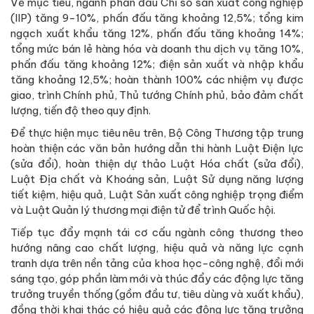
Về mục tiêu, ngành phấn đấu Chỉ số sản xuất công nghiệp
(IIP) tăng 9-10%, phấn đấu tăng khoảng 12,5%; tổng kim
ngạch xuất khẩu tăng 12%, phấn đấu tăng khoảng 14%;
tổng mức bán lẻ hàng hóa và doanh thu dịch vụ tăng 10%,
phấn đấu tăng khoảng 12%; điện sản xuất và nhập khẩu
tăng khoảng 12,5%; hoàn thành 100% các nhiệm vụ được
giao, trình Chính phủ, Thủ tướng Chính phủ, bảo đảm chất
lượng, tiến độ theo quy định.
Để thực hiện mục tiêu nêu trên, Bộ Công Thương tập trung
hoàn thiện các văn bản hướng dẫn thi hành Luật Điện lực
(sửa đổi), hoàn thiện dự thảo Luật Hóa chất (sửa đổi),
Luật Địa chất và Khoáng sản, Luật Sử dụng năng lượng
tiết kiệm, hiệu quả, Luật Sản xuất công nghiệp trọng điểm
và Luật Quản lý thương mại điện tử để trình Quốc hội.
Tiếp tục đẩy mạnh tái cơ cấu ngành công thương theo
hướng nâng cao chất lượng, hiệu quả và năng lực cạnh
tranh dựa trên nền tảng của khoa học-công nghệ, đổi mới
sáng tạo, góp phần làm mới và thúc đẩy các động lực tăng
trưởng truyền thống (gồm đầu tư, tiêu dùng và xuất khẩu),
đồng thời khai thác có hiệu quả các động lực tăng trưởng