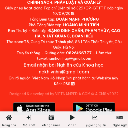
CHÍNH SÁCH, PHÁP LUẬT VÀ QUẢN LÝ
Giấy phép hoạt động Tạp chí Điện tử số 329/GP-BTTTT cấp ngày
10/09/2018.
Tổng Biên tập:
ĐOÀN MẠNH PHƯƠNG
Phó Tổng Biên tập:
HOÀNG MINH TIẾN
Ban Thư ký - Biên tập:
ĐẶNG ĐÌNH CHẤN, PHẠM THỦY, CAO
HÀ, NHẬT QUANG, ĐOÀN HIẾU
Tòa soạn:T8, Cung Trí thức Thành phố, Số 1 Tôn Thất Thuyết, Cầu
Giấy, Hà Nội.
Truyền thông - Quảng cáo:
0826166777
- Hòm thư:
tcvietnamhoinhap@gmail.com
Email nhận bài Nghiên cứu Khoa học:
nckh.vnhn@gmail.com
Ghi rõ nguồn "Việt Nam Hội Nhập" khi phát hành từ Website này.
Kênh RSS
Designed & developed by VIETNAMPEDIA.COM
©
AICMS v2022
Trang chủ
Mới nhất
eMagazines
Video
Tỷ giá ngoại tệ
Ngôn ngữ