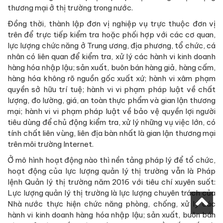
thương mại ở thị trường trong nước.
Đồng thời, thành lập đơn vị nghiệp vụ trực thuộc đơn vị
trên để trực tiếp kiểm tra hoặc phối hợp với các cơ quan,
lực lượng chức năng ở Trung ương, địa phương, tổ chức, cá
nhân có liên quan để kiểm tra, xử lý các hành vi kinh doanh
hàng hóa nhập lậu; sản xuất, buôn bán hàng giả, hàng cấm,
hàng hóa không rõ nguồn gốc xuất xứ; hành vi xâm phạm
quyền sở hữu trí tuệ; hành vi vi phạm pháp luật về chất
lượng, đo lường, giá, an toàn thực phẩm và gian lận thương
mại; hành vi vi phạm pháp luật về bảo vệ quyền lợi người
tiêu dùng để chủ động kiểm tra, xử lý những vụ việc lớn, có
tính chất liên vùng, liên địa bàn nhất là gian lận thương mại
trên môi trường Internet.
Ở mô hình hoạt động nào thì nền tảng pháp lý để tổ chức,
hoạt động của lực lượng quản lý thị trường vẫn là Pháp
lệnh Quản lý thị trường năm 2016 với tiêu chí xuyên suốt:
Lực lượng quản lý thị trường là lực lượng chuyên trách của
Nhà nước thực hiện chức năng phòng, chống, xử lý các
hành vi kinh doanh hàng hóa nhập lậu; sản xuất, buôn bán