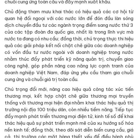
chuỗi cung ứng toàn cầu và đẩy mạnh xuất khẩu.
Chủ động tham mưu khai thác có hiệu quả các cơ hội từ
quan hệ đối ngoại với các nước lớn để đón đầu làn sóng
dịch chuyển đầu tư các ngành trọng điểm sang nước thứ 3
của các tập đoàn đa quốc gia, nhất là trong lĩnh vực mà
nước ta đang có nhu cầu; đồng thời, chú trọng thực thi hiệu
quả các giải pháp kết nối chặt chẽ giữa các doanh nghiệp
có vốn đầu tư nước ngoài với doanh nghiệp trong nước
nhằm thúc đẩy phát triển kỹ năng quản trị, chuyển giao
công nghệ, góp phần nâng cao năng lực cạnh tranh của
doanh nghiệp Việt Nam, đáp ứng yêu cầu tham gia chuỗi
cung ứng và chuỗi giá trị toàn cầu.
Chú trọng đổi mới, nâng cao hiệu quả công tác xúc tiến
thương mại, kết hợp chặt chẽ giữa thương mại truyền
thống với thương mại hiện đại nhằm khai thác hiệu quả thị
trường nội địa 100 triệu dân, còn nhiều tiềm năng. Tiếp tục
đẩy mạnh phát triển thương mại điện tử, kinh tế số để khai
thác hiệu quả sự phát triển mạnh mẽ của xu hướng số hóa
nền kinh tế; đồng thời, theo dõi sát diễn biến cung cầu, giá
cả, thị trường các mặt hàng thiết yếu để điều hành phù