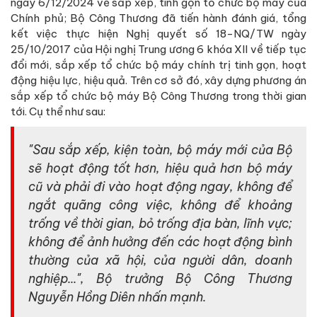
ngày 6/12/2024 về sắp xếp, tinh gọn tổ chức bộ máy của
Chính phủ; Bộ Công Thương đã tiến hành đánh giá, tổng
kết việc thực hiện Nghị quyết số 18-NQ/TW ngày
25/10/2017 của Hội nghị Trung ương 6 khóa XII về tiếp tục
đổi mới, sắp xếp tổ chức bộ máy chính trị tinh gọn, hoạt
động hiệu lực, hiệu quả. Trên cơ sở đó, xây dựng phương án
sắp xếp tổ chức bộ máy Bộ Công Thương trong thời gian
tới. Cụ thể như sau:
"Sau sắp xếp, kiện toàn, bộ máy mới của Bộ
sẽ hoạt động tốt hơn, hiệu quả hơn bộ máy
cũ và phải đi vào hoạt động ngay, không để
ngắt quãng công việc, không để khoảng
trống về thời gian, bỏ trống địa bàn, lĩnh vực;
không để ảnh hưởng đến các hoạt động bình
thường của xã hội, của người dân, doanh
nghiệp...", Bộ trưởng Bộ Công Thương
Nguyễn Hồng Diên nhấn mạnh.