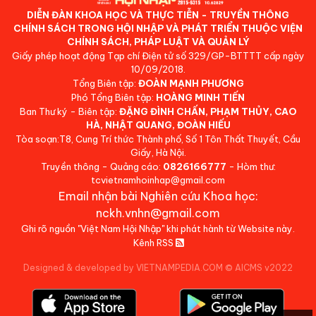
DIỄN ĐÀN KHOA HỌC VÀ THỰC TIỄN - TRUYỀN THÔNG
CHÍNH SÁCH TRONG HỘI NHẬP VÀ PHÁT TRIỂN THUỘC VIỆN
CHÍNH SÁCH, PHÁP LUẬT VÀ QUẢN LÝ
Giấy phép hoạt động Tạp chí Điện tử số 329/GP-BTTTT cấp ngày
10/09/2018.
Tổng Biên tập:
ĐOÀN MẠNH PHƯƠNG
Phó Tổng Biên tập:
HOÀNG MINH TIẾN
Ban Thư ký - Biên tập:
ĐẶNG ĐÌNH CHẤN, PHẠM THỦY, CAO
HÀ, NHẬT QUANG, ĐOÀN HIẾU
Tòa soạn:T8, Cung Trí thức Thành phố, Số 1 Tôn Thất Thuyết, Cầu
Giấy, Hà Nội.
Truyền thông - Quảng cáo:
0826166777
- Hòm thư:
tcvietnamhoinhap@gmail.com
Email nhận bài Nghiên cứu Khoa học:
nckh.vnhn@gmail.com
Ghi rõ nguồn "Việt Nam Hội Nhập" khi phát hành từ Website này.
Kênh RSS
Designed & developed by VIETNAMPEDIA.COM
©
AICMS v2022