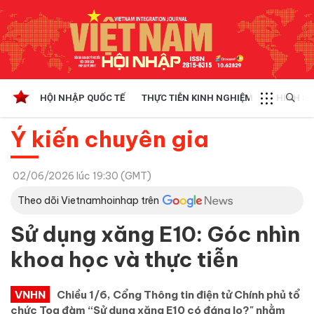
HỘI NHẬP QUỐC TẾ
THỰC TIỄN KINH NGHIỆM
CHÍNH SÁ
Ý kiến chuyên gia
02/06/2026 lúc 19:30 (GMT)
Theo dõi Vietnamhoinhap trên
Sử dụng xăng E10: Góc nhìn
khoa học và thực tiễn
VNHN
Chiều 1/6, Cổng Thông tin điện tử Chính phủ tổ
chức Toạ đàm “Sử dụng xăng E10 có đáng lo?" nhằm