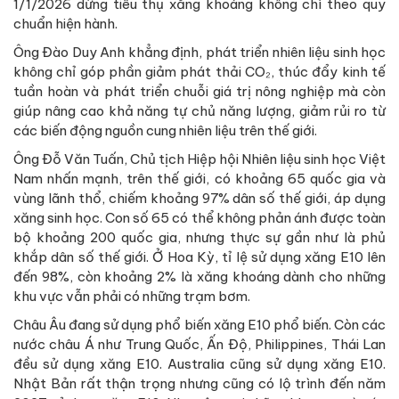
1/1/2026 dừng tiêu thụ xăng khoáng không chì theo quy
chuẩn hiện hành.
Ông Đào Duy Anh khẳng định, phát triển nhiên liệu sinh học
không chỉ góp phần giảm phát thải CO₂, thúc đẩy kinh tế
tuần hoàn và phát triển chuỗi giá trị nông nghiệp mà còn
giúp nâng cao khả năng tự chủ năng lượng, giảm rủi ro từ
các biến động nguồn cung nhiên liệu trên thế giới.
Ông Đỗ Văn Tuấn, Chủ tịch Hiệp hội Nhiên liệu sinh học Việt
Nam nhấn mạnh, trên thế giới, có khoảng 65 quốc gia và
vùng lãnh thổ, chiếm khoảng 97% dân số thế giới, áp dụng
xăng sinh học. Con số 65 có thể không phản ánh được toàn
bộ khoảng 200 quốc gia, nhưng thực sự gần như là phủ
khắp dân số thế giới. Ở Hoa Kỳ, tỉ lệ sử dụng xăng E10 lên
đến 98%, còn khoảng 2% là xăng khoáng dành cho những
khu vực vẫn phải có những trạm bơm.
Châu Âu đang sử dụng phổ biến xăng E10 phổ biến. Còn các
nước châu Á như Trung Quốc, Ấn Độ, Philippines, Thái Lan
đều sử dụng xăng E10. Australia cũng sử dụng xăng E10.
Nhật Bản rất thận trọng nhưng cũng có lộ trình đến năm