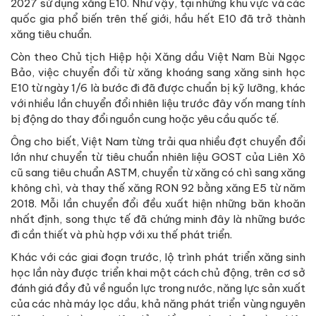
2027 sử dụng xăng E10. Như vậy, tại những khu vực và các
quốc gia phổ biến trên thế giới, hầu hết E10 đã trở thành
xăng tiêu chuẩn.
Còn theo Chủ tịch Hiệp hội Xăng dầu Việt Nam Bùi Ngọc
Bảo, việc chuyển đổi từ xăng khoáng sang xăng sinh học
E10 từ ngày 1/6 là bước đi đã được chuẩn bị kỹ lưỡng, khác
với nhiều lần chuyển đổi nhiên liệu trước đây vốn mang tính
bị động do thay đổi nguồn cung hoặc yêu cầu quốc tế.
Ông cho biết, Việt Nam từng trải qua nhiều đợt chuyển đổi
lớn như chuyển từ tiêu chuẩn nhiên liệu GOST của Liên Xô
cũ sang tiêu chuẩn ASTM, chuyển từ xăng có chì sang xăng
không chì, và thay thế xăng RON 92 bằng xăng E5 từ năm
2018. Mỗi lần chuyển đổi đều xuất hiện những băn khoăn
nhất định, song thực tế đã chứng minh đây là những bước
đi cần thiết và phù hợp với xu thế phát triển.
Khác với các giai đoạn trước, lộ trình phát triển xăng sinh
học lần này được triển khai một cách chủ động, trên cơ sở
đánh giá đầy đủ về nguồn lực trong nước, năng lực sản xuất
của các nhà máy lọc dầu, khả năng phát triển vùng nguyên