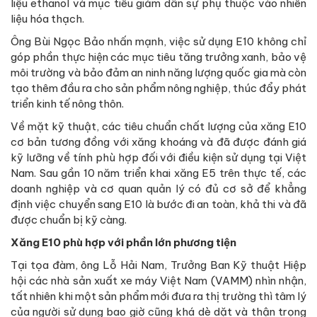
liệu ethanol và mục tiêu giảm dần sự phụ thuộc vào nhiên
liệu hóa thạch.
Ông Bùi Ngọc Bảo nhấn mạnh, việc sử dụng E10 không chỉ
góp phần thực hiện các mục tiêu tăng trưởng xanh, bảo vệ
môi trường và bảo đảm an ninh năng lượng quốc gia mà còn
tạo thêm đầu ra cho sản phẩm nông nghiệp, thúc đẩy phát
triển kinh tế nông thôn.
Về mặt kỹ thuật, các tiêu chuẩn chất lượng của xăng E10
cơ bản tương đồng với xăng khoáng và đã được đánh giá
kỹ lưỡng về tính phù hợp đối với điều kiện sử dụng tại Việt
Nam. Sau gần 10 năm triển khai xăng E5 trên thực tế, các
doanh nghiệp và cơ quan quản lý có đủ cơ sở để khẳng
định việc chuyển sang E10 là bước đi an toàn, khả thi và đã
được chuẩn bị kỹ càng.
Xăng E10 phù hợp với phần lớn phương tiện
Tại tọa đàm, ông Lỗ Hải Nam, Trưởng Ban Kỹ thuật Hiệp
hội các nhà sản xuất xe máy Việt Nam (VAMM) nhìn nhận,
tất nhiên khi một sản phẩm mới đưa ra thị trường thì tâm lý
của người sử dụng bao giờ cũng khá dè dặt và thận trọng