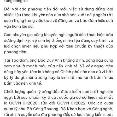
từng dòng xe.
Đối với các phương tiện đời mới, việc sử dụng đúng loại
nhiên liệu theo khuyến cáo của nhà sản xuất có ý nghĩa rất
quan trọng trong việc bảo vệ động cơ và bảo đảm hiệu quả
vận hành lâu dài.
Các chuyên gia cũng khuyến nghị người dân thực hiện bảo
dưỡng định kỳ, vệ sinh hệ thống nhiên liệu đúng quy trình và
lựa chọn nhiên liệu phù hợp với tiêu chuẩn kỹ thuật của
phương tiện.
Tại Tọa đàm, ông Đào Duy Anh khẳng định, xăng dầu cũng
xem như là mạch máu của nền kinh tế. Vì vậy người tiêu
dùng hãy yên tâm là không có Chính phủ nào cho dù vì bất
kỳ lý do gì, môi trường hay là kinh tế, mà lại đi bơm "máu
bẩn" vào nền kinh tế.
Chất lượng quản lý xăng dầu được kiểm soát rất nghiêm
ngặt bởi quy chuẩn kỹ thuật quốc gia có số hiệu mới nhất
là QCVN 01:2026, sửa đổi QCVN 01:2022. Các cơ quan
quản lý như Bộ Công Thương, Bộ Khoa học và Công nghệ,
rồi chính quyền các địa phương đều có lực lượng kiểm soát