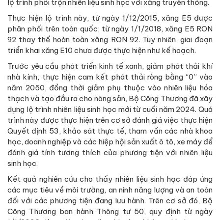
lộ trình phối trộn nhiên liệu sinh học với xăng truyền thống.
Thực hiện lộ trình này, từ ngày 1/12/2015, xăng E5 được
phân phối trên toàn quốc; từ ngày 1/1/2018, xăng E5 RON
92 thay thế hoàn toàn xăng RON 92. Tuy nhiên, giai đoạn
triển khai xăng E10 chưa được thực hiện như kế hoạch.
Trước yêu cầu phát triển kinh tế xanh, giảm phát thải khí
nhà kính, thực hiện cam kết phát thải ròng bằng “0” vào
năm 2050, đồng thời giảm phụ thuộc vào nhiên liệu hóa
thạch và tạo đầu ra cho nông sản, Bộ Công Thương đã xây
dựng lộ trình nhiên liệu sinh học mới từ cuối năm 2024. Quá
trình này được thực hiện trên cơ sở đánh giá việc thực hiện
Quyết định 53, khảo sát thực tế, tham vấn các nhà khoa
học, doanh nghiệp và các hiệp hội sản xuất ô tô, xe máy để
đánh giá tính tương thích của phương tiện với nhiên liệu
sinh học.
Kết quả nghiên cứu cho thấy nhiên liệu sinh học đáp ứng
các mục tiêu về môi trường, an ninh năng lượng và an toàn
đối với các phương tiện đang lưu hành. Trên cơ sở đó, Bộ
Công Thương ban hành Thông tư 50, quy định từ ngày