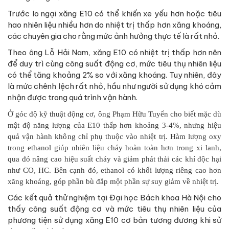
Trước lo ngại xăng E10 có thể khiến xe yếu hơn hoặc tiêu
hao nhiên liệu nhiều hơn do nhiệt trị thấp hơn xăng khoáng,
các chuyên gia cho rằng mức ảnh hưởng thực tế là rất nhỏ.
Theo ông Lỗ Hải Nam, xăng E10 có nhiệt trị thấp hơn nên
để duy trì cùng công suất động cơ, mức tiêu thụ nhiên liệu
có thể tăng khoảng 2% so với xăng khoáng. Tuy nhiên, đây
là mức chênh lệch rất nhỏ, hầu như người sử dụng khó cảm
nhận được trong quá trình vận hành.
Ở góc độ kỹ thuật động cơ, ông Phạm Hữu Tuyến cho biết mặc dù
mật độ năng lượng của E10 thấp hơn khoảng 3-4%, nhưng hiệu
quả vận hành không chỉ phụ thuộc vào nhiệt trị. Hàm lượng oxy
trong ethanol giúp nhiên liệu cháy hoàn toàn hơn trong xi lanh,
qua đó nâng cao hiệu suất cháy và giảm phát thải các khí độc hại
như CO, HC. Bên cạnh đó, ethanol có khối lượng riêng cao hơn
xăng khoáng, góp phần bù đắp một phần sự suy giảm về nhiệt trị.
Các kết quả thử nghiệm tại Đại học Bách khoa Hà Nội cho
thấy công suất động cơ và mức tiêu thụ nhiên liệu của
phương tiện sử dụng xăng E10 cơ bản tương đương khi sử