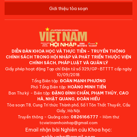
Giới thiệu tòa soạn
DIỄN ĐÀN KHOA HỌC VÀ THỰC TIỄN - TRUYỀN THÔNG
CHÍNH SÁCH TRONG HỘI NHẬP VÀ PHÁT TRIỂN THUỘC VIỆN
CHÍNH SÁCH, PHÁP LUẬT VÀ QUẢN LÝ
Giấy phép hoạt động Tạp chí Điện tử số 329/GP-BTTTT cấp ngày
10/09/2018.
Tổng Biên tập:
ĐOÀN MẠNH PHƯƠNG
Phó Tổng Biên tập:
HOÀNG MINH TIẾN
Ban Thư ký - Biên tập:
ĐẶNG ĐÌNH CHẤN, PHẠM THỦY, CAO
HÀ, NHẬT QUANG, ĐOÀN HIẾU
Tòa soạn:T8, Cung Trí thức Thành phố, Số 1 Tôn Thất Thuyết, Cầu
Giấy, Hà Nội.
Truyền thông - Quảng cáo:
0826166777
- Hòm thư:
tcvietnamhoinhap@gmail.com
Email nhận bài Nghiên cứu Khoa học: