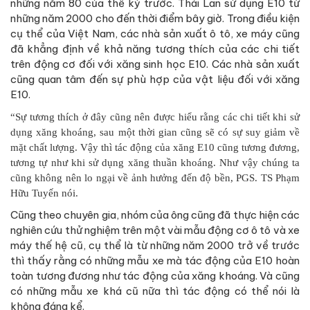
những năm 80 của thế kỷ trước. Thái Lan sử dụng E10 từ
những năm 2000 cho đến thời điểm bây giờ. Trong điều kiện
cụ thể của Việt Nam, các nhà sản xuất ô tô, xe máy cũng
đã khẳng định về khả năng tương thích của các chi tiết
trên động cơ đối với xăng sinh học E10. Các nhà sản xuất
cũng quan tâm đến sự phù hợp của vật liệu đối với xăng
E10.
“Sự tương thích ở đây cũng nên được hiểu rằng các chi tiết khi sử
dụng xăng khoáng, sau một thời gian cũng sẽ có sự suy giảm về
mặt chất lượng. Vậy thì tác động của xăng E10 cũng tương đương,
tương tự như khi sử dụng xăng thuần khoáng. Như vậy chúng ta
cũng không nên lo ngại về ảnh hưởng đến độ bền, PGS. TS Phạm
Hữu Tuyến nói.
Cũng theo chuyên gia, nhóm của ông cũng đã thực hiện các
nghiên cứu thử nghiệm trên một vài mẫu động cơ ô tô và xe
máy thế hệ cũ, cụ thể là từ những năm 2000 trở về trước
thì thấy rằng có những mẫu xe mà tác động của E10 hoàn
toàn tương đương như tác động của xăng khoáng. Và cũng
có những mẫu xe khá cũ nữa thì tác động có thể nói là
không đáng kể.