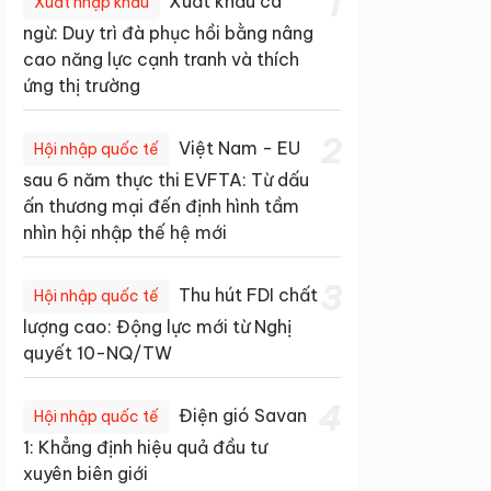
1
Xuất khẩu cá
Xuất nhập khẩu
ngừ: Duy trì đà phục hồi bằng nâng
cao năng lực cạnh tranh và thích
ứng thị trường
2
Việt Nam - EU
Hội nhập quốc tế
sau 6 năm thực thi EVFTA: Từ dấu
ấn thương mại đến định hình tầm
nhìn hội nhập thế hệ mới
3
Thu hút FDI chất
Hội nhập quốc tế
lượng cao: Động lực mới từ Nghị
quyết 10-NQ/TW
4
Điện gió Savan
Hội nhập quốc tế
1: Khẳng định hiệu quả đầu tư
xuyên biên giới