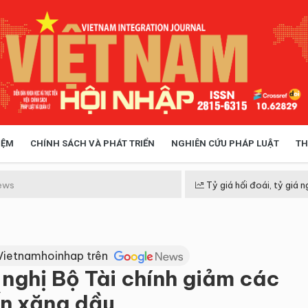
IỆM
CHÍNH SÁCH VÀ PHÁT TRIỂN
NGHIÊN CỨU PHÁP LUẬT
TH
HÓA XÃ HỘI
CHÍNH SÁCH
ews
Tỷ giá hối đoái, tỷ giá n
 TIỄN QUẢN LÝ
VIỆT NAM ĐIỂM ĐẾN
Vietnamhoinhap trên
nghị Bộ Tài chính giảm các
ến xăng dầu