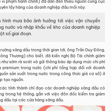
o vi phạm hành chính) đã dẫn đến thiếu nguồn cung cục
uyên lấy hàng của doanh nghiệp đầu mối này.
h hình mưa bão ảnh hưởng tới việc vận chuyển
ng nước và nhập khẩu về kho của doanh nghiệp
t số giai đoạn.
trường xăng dầu trong thời gian tới, ông Trần Duy Đông,
Công Thương) cho biết, đã kiến nghị Bộ Tài chính giảm
g như sớm rà soát và gửi thông báo áp dụng mức chi phí
 premium trong nước (chi phí tổng hợp đối với doanh
guồn sản xuất trong nước trong công thức giá cơ sở) ở
ệp tạo nguồn.
các tỉnh thành chỉ đạo các doanh nghiệp xăng dầu có
ng trong hệ thống, gắn với việc đôn đốc kiểm tra giám
ăng dầu tại các cửa hàng xăng dầu.