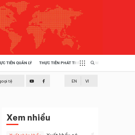
ỰC TIỄN QUẢN LÝ
THỰC TIỄN PHÁT TRIỂN
MULTIMEDIA
TÀI NGUYÊN - MÔI TRƯỜNG
goại tệ
EN
VI
THỰC TIỄN - KINH NGHIỆM
Xem nhiều