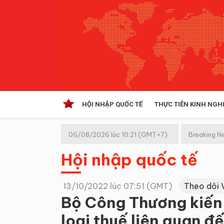
HỘI NHẬP QUỐC TẾ
THỰC TIỄN KINH NGH
HỘI NHẬP QUỐC TẾ
VĂN 
06/08/2026 lúc 10:21 (GMT+7)
Breaking N
Kinh tế hội nhập
Hội nhập quốc tế
Doanh nghiệp
NGHIÊN CỨU PHÁP LUẬT
THỰC
13/10/2022 lúc 07:51 (GMT)
Theo dõi 
Bộ Công Thương kiến 
loại thuế liên quan đ