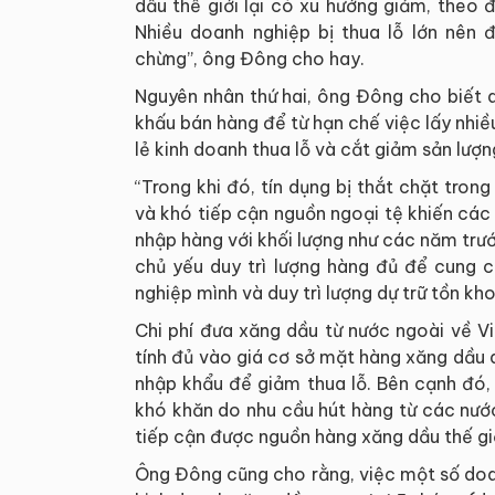
dầu thế giới lại có xu hướng giảm, theo 
Nhiều doanh nghiệp bị thua lỗ lớn nên
chừng”, ông Đông cho hay.
Nguyên nhân thứ hai, ông Đông cho biết 
khấu bán hàng để từ hạn chế việc lấy nhiề
lẻ kinh doanh thua lỗ và cắt giảm sản lượn
“Trong khi đó, tín dụng bị thắt chặt tro
và khó tiếp cận nguồn ngoại tệ khiến cá
nhập hàng với khối lượng như các năm trướ
chủ yếu duy trì lượng hàng đủ để cung 
nghiệp mình và duy trì lượng dự trữ tồn kho
Chi phí đưa xăng dầu từ nước ngoài về V
tính đủ vào giá cơ sở mặt hàng xăng dầu
nhập khẩu để giảm thua lỗ. Bên cạnh đó, 
khó khăn do nhu cầu hút hàng từ các nướ
tiếp cận được nguồn hàng xăng dầu thế gi
Ông Đông cũng cho rằng, việc một số doa