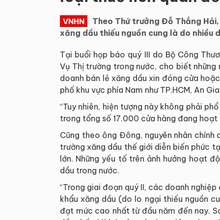
Theo Thứ trưởng Đỗ Thắng Hải, 
VNHN
xăng dầu thiếu nguồn cung là do nhiều 
Tại buổi họp báo quý III do Bộ Công Thư
Vụ Thị trường trong nước, cho biết những
doanh bán lẻ xăng dầu xin đóng cửa hoặc 
phố khu vực phía Nam như TP.HCM, An Gian
“Tuy nhiên, hiện tượng này không phải phổ
trong tổng số 17.000 cửa hàng đang hoạt 
Cũng theo ông Đông, nguyên nhân chính c
trường xăng dầu thế giới diễn biến phức t
lớn. Những yếu tố trên ảnh hưởng hoạt đ
dầu trong nước.
“Trong giai đoạn quý II, các doanh nghiệ
khẩu xăng dầu (do lo ngại thiếu nguồn cu
đạt mức cao nhất từ đầu năm đến nay. San