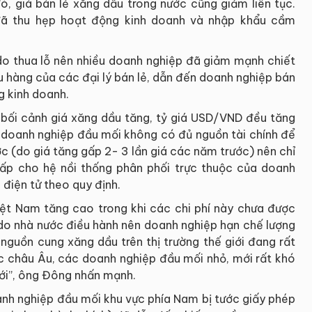
đó, giá bán lẻ xăng dầu trong nước cũng giảm liên tục.
 đã thu hẹp hoạt động kinh doanh và nhập khẩu cầm
do thua lỗ nên nhiều doanh nghiệp đã giảm mạnh chiết
u hàng của các đại lý bán lẻ, dẫn đến doanh nghiệp bán
g kinh doanh.
ng bối cảnh giá xăng dầu tăng, tỷ giá USD/VND đều tăng
c doanh nghiệp đầu mối không có đủ nguồn tài chính để
c (do giá tăng gấp 2- 3 lần giá các năm trước) nên chỉ
cấp cho hệ nồi thống phân phối trực thuộc của doanh
 điện tử theo quy định.
iệt Nam tăng cao trong khi các chi phí này chưa được
 do nhà nước điều hành nên doanh nghiệp hạn chế lượng
nguồn cung xăng dầu trên thị trường thế giới đang rất
c châu Âu, các doanh nghiệp đầu mối nhỏ, mới rất khó
ới”, ông Đông nhấn mạnh.
nh nghiệp đầu mối khu vực phía Nam bị tước giấy phép