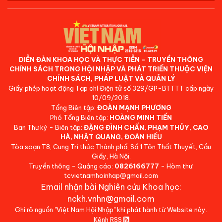
DIỄN ĐÀN KHOA HỌC VÀ THỰC TIỄN - TRUYỀN THÔNG
CHÍNH SÁCH TRONG HỘI NHẬP VÀ PHÁT TRIỂN THUỘC VIỆN
CHÍNH SÁCH, PHÁP LUẬT VÀ QUẢN LÝ
Giấy phép hoạt động Tạp chí Điện tử số 329/GP-BTTTT cấp ngày
10/09/2018.
Tổng Biên tập:
ĐOÀN MẠNH PHƯƠNG
Phó Tổng Biên tập:
HOÀNG MINH TIẾN
Ban Thư ký - Biên tập:
ĐẶNG ĐÌNH CHẤN, PHẠM THỦY, CAO
HÀ, NHẬT QUANG, ĐOÀN HIẾU
Tòa soạn:T8, Cung Trí thức Thành phố, Số 1 Tôn Thất Thuyết, Cầu
Giấy, Hà Nội.
Truyền thông - Quảng cáo:
0826166777
- Hòm thư:
tcvietnamhoinhap@gmail.com
Email nhận bài Nghiên cứu Khoa học:
nckh.vnhn@gmail.com
Ghi rõ nguồn "Việt Nam Hội Nhập" khi phát hành từ Website này.
Kênh RSS