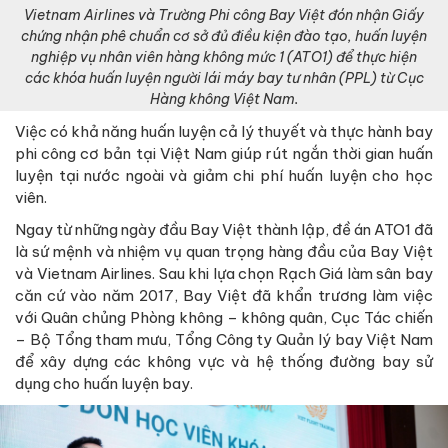
Vietnam Airlines và Trường Phi công Bay Việt đón nhận Giấy
chứng nhận phê chuẩn cơ sở đủ điều kiện đào tạo, huấn luyện
nghiệp vụ nhân viên hàng không mức 1 (ATO1) để thực hiện
các khóa huấn luyện người lái máy bay tư nhân (PPL) từ Cục
Hàng không Việt Nam.
Việc có khả năng huấn luyện cả lý thuyết và thực hành bay
phi công cơ bản tại Việt Nam giúp rút ngắn thời gian huấn
luyện tại nước ngoài và giảm chi phí huấn luyện cho học
viên.
Ngay từ những ngày đầu Bay Việt thành lập, đề án ATO1 đã
là sứ mệnh và nhiệm vụ quan trọng hàng đầu của Bay Việt
và Vietnam Airlines. Sau khi lựa chọn Rạch Giá làm sân bay
căn cứ vào năm 2017, Bay Việt đã khẩn trương làm việc
với Quân chủng Phòng không – không quân, Cục Tác chiến
– Bộ Tổng tham mưu, Tổng Công ty Quản lý bay Việt Nam
để xây dựng các không vực và hệ thống đường bay sử
dụng cho huấn luyện bay.