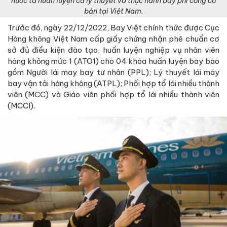
nước ta huấn luyện cả lý thuyết và thực hành bay phi công cơ
bản tại Việt Nam.
Trước đó, ngày 22/12/2022, Bay Việt chính thức được Cục
Hàng không Việt Nam cấp giấy chứng nhận phê chuẩn cơ
sở đủ điều kiện đào tạo, huấn luyện nghiệp vụ nhân viên
hàng không mức 1 (ATO1) cho 04 khóa huấn luyện bay bao
gồm Người lái may bay tư nhân (PPL); Lý thuyết lái máy
bay vận tải hàng không (ATPL); Phối hợp tổ lái nhiều thành
viên (MCC) và Giáo viên phối hợp tổ lái nhiều thành viên
(MCCI).