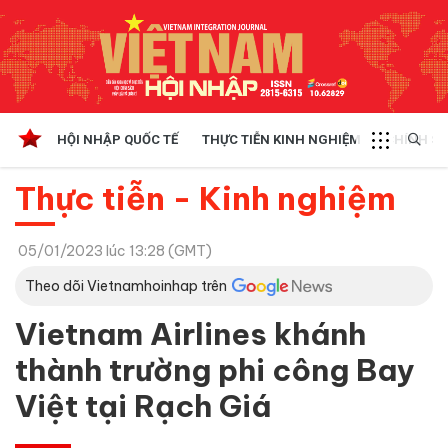
HỘI NHẬP QUỐC TẾ
THỰC TIỄN KINH NGHIỆM
CHÍNH SÁ
Thực tiễn - Kinh nghiệm
05/01/2023 lúc 13:28 (GMT)
Theo dõi Vietnamhoinhap trên
Vietnam Airlines khánh
thành trường phi công Bay
Việt tại Rạch Giá