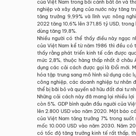
của Việt Nam trong bối cảnh bất ổn và thá
nghiệp và xây dựng của nước này tăng tr
tăng trưởng 9,99% và lĩnh vực nông ng
2022 tăng 10,6% lên 371,85 tỷ USD, trong 
dùng tăng 19,8%.
Nhiều người có thể thấy điều này ngạc n
của Việt Nam kể từ năm 1986 thì đều có 
thấy rằng phát triển kinh tế cần được qu
mức 2,8%, thuộc hàng thấp nhất ở châu Á
dụng các cải cách được gọi là Đổi mới. M
hóa tập trung sang mô hình sử dụng các lự
công nghiệp, các doanh nghiệp tư nhân đ
thể bị bãi bỏ và quyền sở hữu đất đai tư 
Những cải cách này đã mang lại nhiều lợi
còn 5%. GDP bình quân đầu người của Việ
lên 2.800 USD vào năm 2020. Một báo cá
của Việt Nam tăng trưởng 7% trong suốt 
mốc 10.000 USD vào năm 2030. Năm 2020,
có tốc độ tăng trưởng kinh tế rất thấp, 