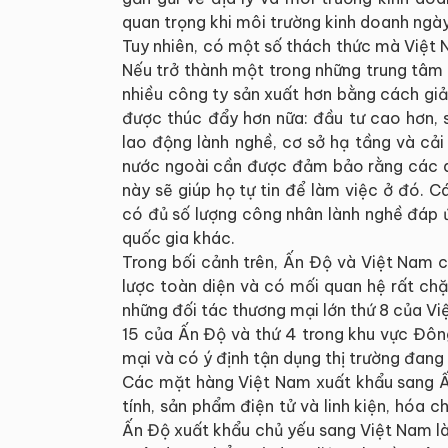
quan trọng khi môi trường kinh doanh ngày
Tuy nhiên, có một số thách thức mà Việt N
Nếu trở thành một trong những trung tâm 
nhiều công ty sản xuất hơn bằng cách gi
được thúc đẩy hơn nữa: đầu tư cao hơn, 
lao động lành nghề, cơ sở hạ tầng và cải 
nước ngoài cần được đảm bảo rằng các qu
này sẽ giúp họ tự tin để làm việc ở đó.
có đủ số lượng công nhân lành nghề đáp ứ
quốc gia khác.
Trong bối cảnh trên, Ấn Độ và Việt Nam c
lược toàn diện và có mối quan hệ rất chặ
những đối tác thương mại lớn thứ 8 của Vi
15 của Ấn Độ và thứ 4 trong khu vực Đô
mại và có ý định tận dụng thị trường đang
Các mặt hàng Việt Nam xuất khẩu sang Ấn 
tính, sản phẩm điện tử và linh kiện, hóa c
Ấn Độ xuất khẩu chủ yếu sang Việt Nam là