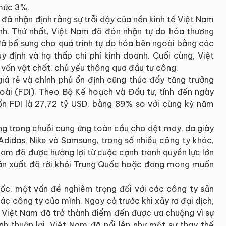
 mức 3%.
 đã nhận định rằng sự trỗi dậy của nền kinh tế Việt Nam
ính. Thứ nhất, Việt Nam đã đón nhận tự do hóa thương
đã bổ sung cho quá trình tự do hóa bên ngoài bằng các
y định và hạ thấp chi phí kinh doanh. Cuối cùng, Việt
 vốn vật chất, chủ yếu thông qua đầu tư công.
giá rẻ và chính phủ ổn định cũng thúc đẩy tăng trưởng
goài (FDI). Theo Bộ Kế hoạch và Đầu tư, tính đến ngày
ốn FDI là 27,72 tỷ USD, bằng 89% so với cùng kỳ năm
ng trong chuỗi cung ứng toàn cầu cho dệt may, da giày
 Adidas, Nike và Samsung, trong số nhiều công ty khác,
Nam đã được hưởng lợi từ cuộc cạnh tranh quyền lực lớn
sản xuất đã rời khỏi Trung Quốc hoặc đang mong muốn
Quốc, một vấn đề nghiêm trọng đối với các công ty sản
các công ty của mình. Ngay cả trước khi xảy ra đại dịch,
à Việt Nam đã trở thành điểm đến được ưa chuộng vì sự
nh thuận lợi. Việt Nam đã nổi lên như một sự thay thế