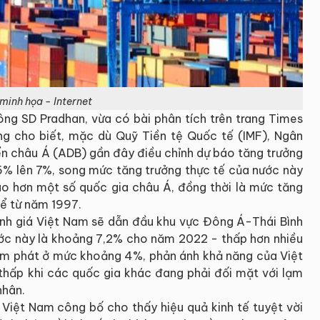
minh họa - Internet
ông SD Pradhan, vừa có bài phân tích trên trang Times
 Ông cho biết, mặc dù Quỹ Tiền tệ Quốc tế (IMF), Ngân
ển châu Á (ADB) gần đây điều chỉnh dự báo tăng trưởng
6% lên 7%, song mức tăng trưởng thực tế của nước này
cao hơn một số quốc gia châu Á, đồng thời là mức tăng
ể từ năm 1997.
nh giá Việt Nam sẽ dẫn đầu khu vực Đông Á-Thái Bình
ớc này là khoảng 7,2% cho năm 2022 - thấp hơn nhiều
 lạm phát ở mức khoảng 4%, phản ánh khả năng của Việt
 thấp khi các quốc gia khác đang phải đối mặt với lạm
nhân.
Việt Nam công bố cho thấy hiệu quả kinh tế tuyệt vời