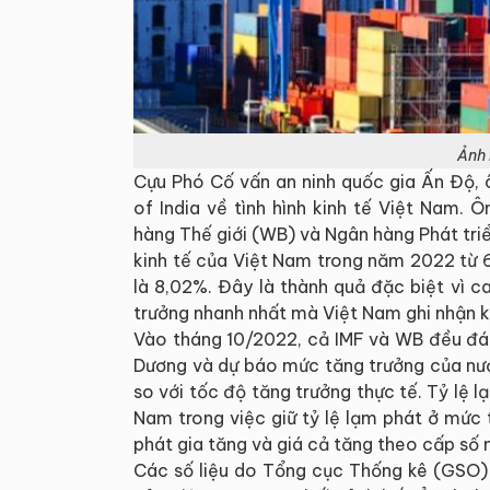
Ảnh 
Cựu Phó Cố vấn an ninh quốc gia Ấn Độ, 
of India về tình hình kinh tế Việt Nam.
hàng Thế giới (WB) và Ngân hàng Phát tri
kinh tế của Việt Nam trong năm 2022 từ 
là 8,02%. Đây là thành quả đặc biệt vì 
trưởng nhanh nhất mà Việt Nam ghi nhận k
Vào tháng 10/2022, cả IMF và WB đều đá
Dương và dự báo mức tăng trưởng của nư
so với tốc độ tăng trưởng thực tế. Tỷ lệ
Nam trong việc giữ tỷ lệ lạm phát ở mức
phát gia tăng và giá cả tăng theo cấp số 
Các số liệu do Tổng cục Thống kê (GSO) 