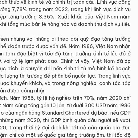
ch thức về kinh tế và chính trị toàn cầu. Lĩnh vực công
ưởng 7,78% trong năm 2022, trong khi lĩnh vực dịch vụ
hiệp tăng trưởng 3,36%. Xuất khẩu của Việt Nam năm
khi tổng mức bán lẻ hàng hóa và doanh thu dịch vụ tiêu
hiên nhưng với những ai theo dõi quỹ đạo tăng trưởng
thể đoán trước được vấn đề. Năm 1986, Việt Nam nhận
an tâm đặc biệt vì tốc độ tăng trưởng kinh tế lúc đó ở
 với tỷ lệ lạm phát cao. Chính vì vậy, Việt Nam đã áp
ục đích là chuyển đổi nền kinh tế từ mô hình kế hoạch
c lượng thị trường để phân bổ nguồn lực. Trong lĩnh vực
ược khuyến khích, và trong nông nghiệp, canh tác tập
nhân được công nhận.
 ích. Năm 1986, tỷ lệ hộ nghèo trên 70%, năm 2020 chỉ
t Nam cũng tăng gần 10 lần, từ dưới 300 USD năm 1986
o của ngân hàng Standard Chartered dự báo, nếu GDP
những năm 2020, thì GDP bình quân đầu người sẽ vượt
 trong thời kỳ đại dịch khi tất cả các quốc gia đều
thậm chí có một số quốc gia tăng trưởng âm, thì tốc độ