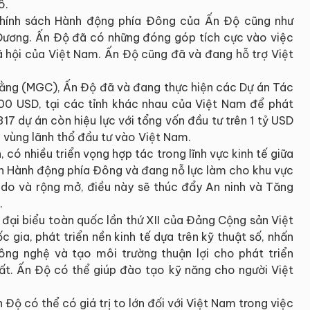
ô.
 Chính sách Hành động phía Đông của Ấn Độ cũng như
Dương. Ấn Độ đã có những đóng góp tích cực vào việc
xã hội của Việt Nam. Ấn Độ cũng đã và đang hỗ trợ Việt
ng (MGC), Ấn Độ đã và đang thực hiện các Dự án Tác
000 USD, tại các tỉnh khác nhau của Việt Nam để phát
17 dự án còn hiệu lực với tổng vốn đầu tư trên 1 tỷ USD
 vùng lãnh thổ đầu tư vào Việt Nam.
có nhiều triển vọng hợp tác trong lĩnh vực kinh tế giữa
ch Hành động phía Đông và đang nỗ lực làm cho khu vực
do và rộng mở, điều này sẽ thúc đẩy An ninh và Tăng
.
i đại biểu toàn quốc lần thứ XII của Đảng Cộng sản Việt
gia, phát triển nền kinh tế dựa trên kỹ thuật số, nhấn
ng nghệ và tạo môi trường thuận lợi cho phát triển
t. Ấn Độ có thể giúp đào tạo kỹ năng cho người Việt
n Độ có thể có giá trị to lớn đối với Việt Nam trong việc