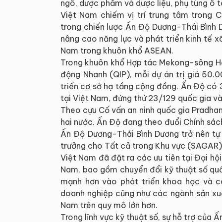
ngô, dược phẩm và dược liệu, phụ tùng ô t
Việt Nam chiếm vị trí trung tâm trong
trong chiến lược Ấn Độ Dương-Thái Bình 
nâng cao năng lực và phát triển kinh tế 
Nam trong khuôn khổ ASEAN.
Trong khuôn khổ Hợp tác Mekong-sông Hằ
động Nhanh (QIP), mỗi dự án trị giá 50.
triển cơ sở hạ tầng cộng đồng. Ấn Độ có 3
tại Việt Nam, đứng thứ 23/129 quốc gia và
Theo cựu Cố vấn an ninh quốc gia Pradhan, 
hai nước. Ấn Độ đang theo đuổi Chính sá
Ấn Độ Dương-Thái Bình Dương trở nên tự 
trưởng cho Tất cả trong Khu vực (SAGAR)
Việt Nam đã đặt ra các ưu tiên tại Đại hộ
Nam, bao gồm chuyển đổi kỹ thuật số quốc 
mạnh hơn vào phát triển khoa học và cô
doanh nghiệp cũng như các ngành sản xuấ
Nam trên quy mô lớn hơn.
Trong lĩnh vực kỹ thuật số, sự hỗ trợ của Ấ