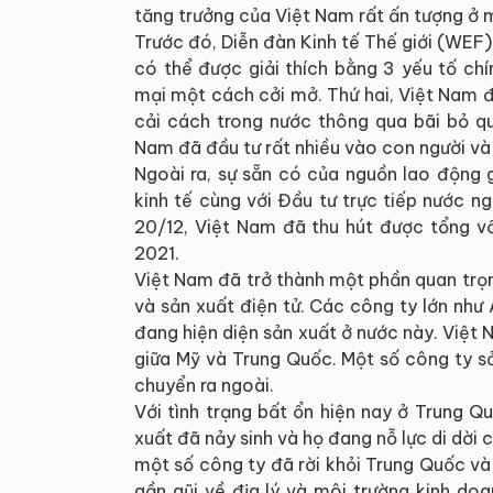
tăng trưởng của Việt Nam rất ấn tượng ở
Trước đó, Diễn đàn Kinh tế Thế giới (WEF)
có thể được giải thích bằng 3 yếu tố ch
mại một cách cởi mở. Thứ hai, Việt Nam 
cải cách trong nước thông qua bãi bỏ qu
Nam đã đầu tư rất nhiều vào con người và
Ngoài ra, sự sẵn có của nguồn lao động 
kinh tế cùng với Đầu tư trực tiếp nước n
20/12, Việt Nam đã thu hút được tổng v
2021.
Việt Nam đã trở thành một phần quan trọ
và sản xuất điện tử. Các công ty lớn như
đang hiện diện sản xuất ở nước này. Việt 
giữa Mỹ và Trung Quốc. Một số công ty 
chuyển ra ngoài.
Với tình trạng bất ổn hiện nay ở Trung 
xuất đã nảy sinh và họ đang nỗ lực di dời 
một số công ty đã rời khỏi Trung Quốc v
gần gũi về địa lý và môi trường kinh doa