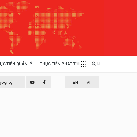
ỰC TIỄN QUẢN LÝ
THỰC TIỄN PHÁT TRIỂN
MULTIMEDIA
TÀI NGUYÊN - MÔI TRƯỜNG
goại tệ
EN
VI
THỰC TIỄN - KINH NGHIỆM