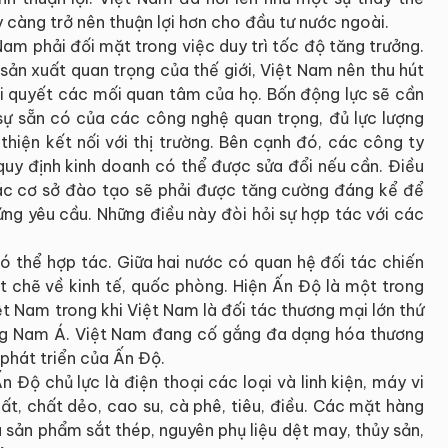
 càng trở nên thuận lợi hơn cho đầu tư nước ngoài.
am phải đối mặt trong việc duy trì tốc độ tăng trưởng.
sản xuất quan trọng của thế giới, Việt Nam nên thu hút
ải quyết các mối quan tâm của họ. Bốn động lực sẽ cần
sự sẵn có của các công nghệ quan trọng, đủ lực lượng
thiện kết nối với thị trường. Bên cạnh đó, các công ty
y định kinh doanh có thể được sửa đổi nếu cần. Điều
 Các cơ sở đào tạo sẽ phải được tăng cường đáng kể để
ng yêu cầu. Những điều này đòi hỏi sự hợp tác với các
ó thể hợp tác. Giữa hai nước có quan hệ đối tác chiến
t chẽ về kinh tế, quốc phòng. Hiện Ấn Độ là một trong
ệt Nam trong khi Việt Nam là đối tác thương mại lớn thứ
ng Nam Á. Việt Nam đang cố gắng đa dạng hóa thương
 phát triển của Ấn Độ.
Độ chủ lực là điện thoại các loại và linh kiện, máy vi
hất, chất dẻo, cao su, cà phê, tiêu, điều. Các mặt hàng
 sản phẩm sắt thép, nguyên phụ liệu dệt may, thủy sản,