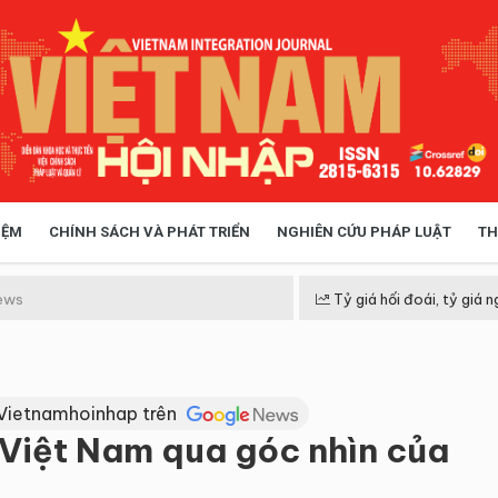
IỆM
CHÍNH SÁCH VÀ PHÁT TRIỂN
NGHIÊN CỨU PHÁP LUẬT
TH
HÓA XÃ HỘI
CHÍNH SÁCH
ews
Tỷ giá hối đoái, tỷ giá n
 TIỄN QUẢN LÝ
VIỆT NAM ĐIỂM ĐẾN
Vietnamhoinhap trên
ế Việt Nam qua góc nhìn của