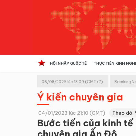
HỘI NHẬP QUỐC TẾ
THỰC TIỄN KINH NGH
HỘI NHẬP QUỐC TẾ
VĂN 
06/08/2026 lúc 18:09 (GMT+7)
Breaking N
Kinh tế hội nhập
Ý kiến chuyên gia
Doanh nghiệp
NGHIÊN CỨU PHÁP LUẬT
THỰC
04/01/2023 lúc 21:10 (GMT)
Theo dõi 
Bước tiến của kinh t
chuyên gia Ấn Độ