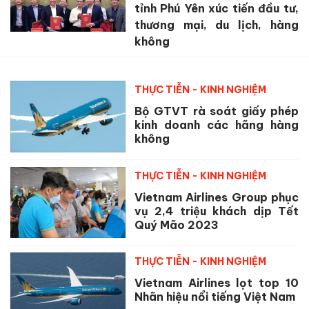
tỉnh Phú Yên xúc tiến đầu tư,
thương mại, du lịch, hàng
không
THỰC TIỄN - KINH NGHIỆM
Bộ GTVT rà soát giấy phép
kinh doanh các hãng hàng
không
THỰC TIỄN - KINH NGHIỆM
Vietnam Airlines Group phục
vụ 2,4 triệu khách dịp Tết
Quý Mão 2023
THỰC TIỄN - KINH NGHIỆM
Vietnam Airlines lọt top 10
Nhãn hiệu nổi tiếng Việt Nam