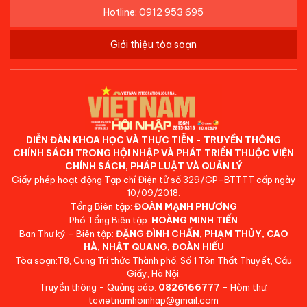
Hotline: 0912 953 695
Giới thiệu tòa soạn
DIỄN ĐÀN KHOA HỌC VÀ THỰC TIỄN - TRUYỀN THÔNG
CHÍNH SÁCH TRONG HỘI NHẬP VÀ PHÁT TRIỂN THUỘC VIỆN
CHÍNH SÁCH, PHÁP LUẬT VÀ QUẢN LÝ
Giấy phép hoạt động Tạp chí Điện tử số 329/GP-BTTTT cấp ngày
10/09/2018.
Tổng Biên tập:
ĐOÀN MẠNH PHƯƠNG
Phó Tổng Biên tập:
HOÀNG MINH TIẾN
Ban Thư ký - Biên tập:
ĐẶNG ĐÌNH CHẤN, PHẠM THỦY, CAO
HÀ, NHẬT QUANG, ĐOÀN HIẾU
Tòa soạn:T8, Cung Trí thức Thành phố, Số 1 Tôn Thất Thuyết, Cầu
Giấy, Hà Nội.
Truyền thông - Quảng cáo:
0826166777
- Hòm thư:
tcvietnamhoinhap@gmail.com