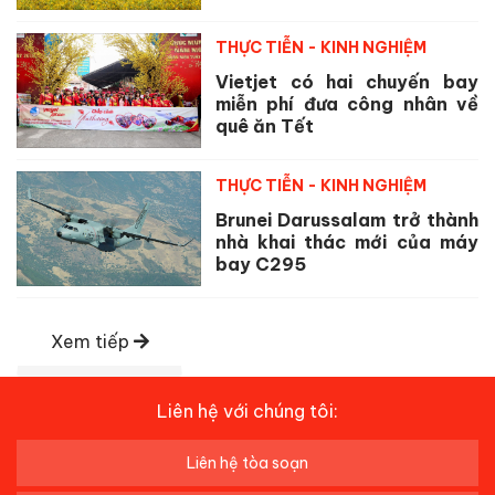
THỰC TIỄN - KINH NGHIỆM
Vietjet có hai chuyến bay
miễn phí đưa công nhân về
quê ăn Tết
THỰC TIỄN - KINH NGHIỆM
Brunei Darussalam trở thành
nhà khai thác mới của máy
bay C295
Xem tiếp
Liên hệ với chúng tôi:
Liên hệ tòa soạn