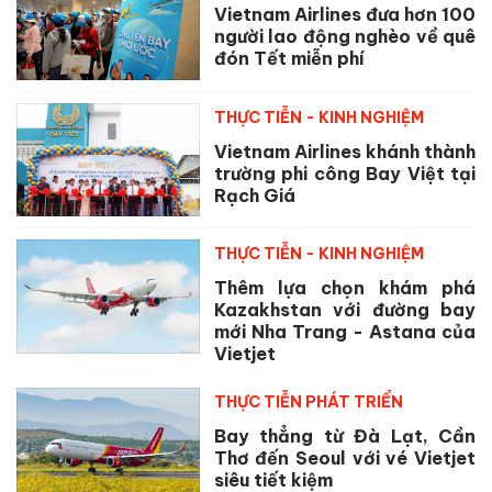
Vietnam Airlines đưa hơn 100
người lao động nghèo về quê
đón Tết miễn phí
THỰC TIỄN - KINH NGHIỆM
Vietnam Airlines khánh thành
trường phi công Bay Việt tại
Rạch Giá
THỰC TIỄN - KINH NGHIỆM
Thêm lựa chọn khám phá
Kazakhstan với đường bay
mới Nha Trang - Astana của
Vietjet
THỰC TIỄN PHÁT TRIỂN
Bay thẳng từ Đà Lạt, Cần
Thơ đến Seoul với vé Vietjet
siêu tiết kiệm