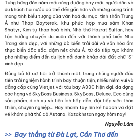
Tưng bừng đón năm mới cùng đường bay mới, người dân và
du khách hai nước có thể đến gần hơn với những công trình
mang tính biểu tượng của văn hoá du mục, tinh thần Trung
Á như Tháp Bayterek, khu phức hợp mua sắm Khan
Shatyr, Kim tự tháp hoà bình, Nhà thờ Hazrat Sultan, hay
tận hưởng chuyến du xuân đến với thành phố biển Nha
Trang xinh đẹp, với những bờ biển trải dài và văn hóa ẩm
thực biển đặc sắc, đậm nét châu Á, từ đó tiếp tục khám
phá những điểm đến du lịch nổi danh khắp dải đất chữ “S”
xinh đẹp.
Đừng bỏ lỡ cơ hội trở thành một trong những người đầu
tiên trải nghiệm hành trình bay thuận tiện, nhiều niềm vui và
đẳng cấp cùng Vietjet với tàu bay A330 hiện đại, đa dạng
các hạng vé SkyBoss Business, SkyBoss, Deluxe, Eco cùng
sản phẩm, dịch vụ và tiện ích hấp dẫn, đội tiếp viện thân
thiện, chuyên nghiệp… Hãy nhanh tay lên kế hoạch và đặt
vé khám phá thủ đô Astana, Kazakhstan ngay hôm nay!
Nguyễn Lâm
Bay thẳng từ Đà Lạt, Cần Thơ đến