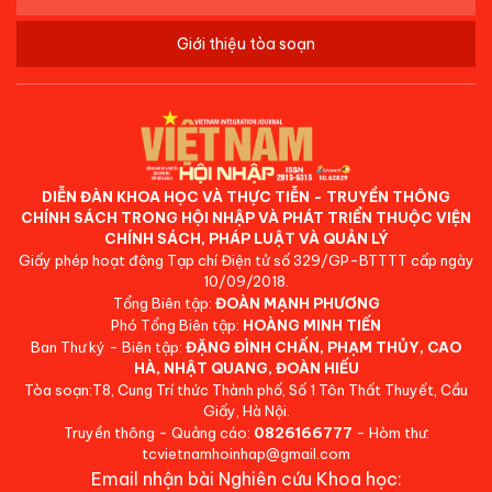
Giới thiệu tòa soạn
DIỄN ĐÀN KHOA HỌC VÀ THỰC TIỄN - TRUYỀN THÔNG
CHÍNH SÁCH TRONG HỘI NHẬP VÀ PHÁT TRIỂN THUỘC VIỆN
CHÍNH SÁCH, PHÁP LUẬT VÀ QUẢN LÝ
Giấy phép hoạt động Tạp chí Điện tử số 329/GP-BTTTT cấp ngày
10/09/2018.
Tổng Biên tập:
ĐOÀN MẠNH PHƯƠNG
Phó Tổng Biên tập:
HOÀNG MINH TIẾN
Ban Thư ký - Biên tập:
ĐẶNG ĐÌNH CHẤN, PHẠM THỦY, CAO
HÀ, NHẬT QUANG, ĐOÀN HIẾU
Tòa soạn:T8, Cung Trí thức Thành phố, Số 1 Tôn Thất Thuyết, Cầu
Giấy, Hà Nội.
Truyền thông - Quảng cáo:
0826166777
- Hòm thư:
tcvietnamhoinhap@gmail.com
Email nhận bài Nghiên cứu Khoa học: