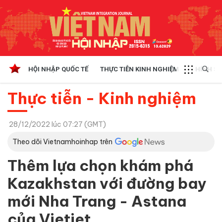
HỘI NHẬP QUỐC TẾ
THỰC TIỄN KINH NGHIỆM
CHÍNH SÁ
Thực tiễn - Kinh nghiệm
28/12/2022 lúc 07:27 (GMT)
Theo dõi Vietnamhoinhap trên
Thêm lựa chọn khám phá
Kazakhstan với đường bay
mới Nha Trang - Astana
của Vietjet