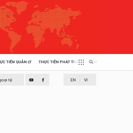
ỰC TIỄN QUẢN LÝ
THỰC TIỄN PHÁT TRIỂN
MULTIMEDIA
TÀI NGUYÊN - MÔI TRƯỜNG
goại tệ
EN
VI
THỰC TIỄN - KINH NGHIỆM