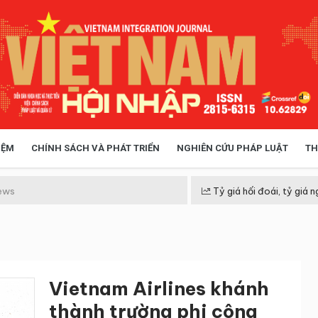
IỆM
CHÍNH SÁCH VÀ PHÁT TRIỂN
NGHIÊN CỨU PHÁP LUẬT
TH
HÓA XÃ HỘI
CHÍNH SÁCH
ews
Tỷ giá hối đoái, tỷ giá n
 TIỄN QUẢN LÝ
VIỆT NAM ĐIỂM ĐẾN
Vietnam Airlines khánh
thành trường phi công