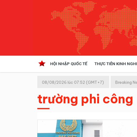
HỘI NHẬP QUỐC TẾ
THỰC TIỄN KINH NGH
HỘI NHẬP QUỐC TẾ
VĂN 
08/08/2026 lúc 07:52 (GMT+7)
Breaking N
Kinh tế hội nhập
trường phi công
Doanh nghiệp
NGHIÊN CỨU PHÁP LUẬT
THỰC