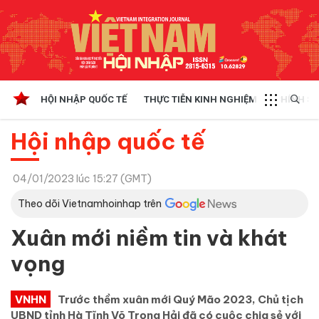
HỘI NHẬP QUỐC TẾ
THỰC TIỄN KINH NGHIỆM
CHÍNH SÁ
Hội nhập quốc tế
04/01/2023 lúc 15:27 (GMT)
Theo dõi Vietnamhoinhap trên
Xuân mới niềm tin và khát
vọng
VNHN
Trước thềm xuân mới Quý Mão 2023, Chủ tịch
UBND tỉnh Hà Tĩnh Võ Trọng Hải đã có cuộc chia sẻ với