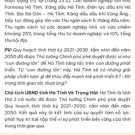
hoạt động trở lại (tăng 23%). Các doanh nghiệp lớn như
Formosa Hà Tĩnh, Xăng dầu Hà Tĩnh, Điện lực dầu khí Hà
Tĩnh, Bia Sài Gòn - Hà Tĩnh, Xăng dầu dầu khí Vũng Áng...
tiếp tục đóng góp lớn vào thu ngân sách 6 tháng đầu năm.
Thu ngân sách từ các doanh nghiệp nhỏ và vừa chiếm
khoảng 25% trong tổng thu từ doanh nghiệp và 10% tổng
thu nội địa.
PV:
Quy hoạch tỉnh thời kỳ 2021-2030, tầm nhìn đến năm
2050 đã được Thủ tướng Chính phủ phê duyệt được ví như
“con đường lớn” để Hà Tĩnh tăng tốc trên con đường phát
triển. Từ “con đường lớn”
này, Hà Tĩnh sẽ có những giải
pháp chiến lược gì để thúc đẩy mạnh mẽ phát triển KT-XH
trong thời gian tới, thưa ông?
Chủ tịch UBND tỉnh Hà Tĩnh Võ Trọng Hải:
Hà Tĩnh là tỉnh
thứ 2 cả nước đã được Thủ tướng Chính phủ phê duyệt
Quy hoạch tỉnh thời kỳ 2021-2030, tầm nhìn đến năm
2050. Kết quả này là kết tinh của sự quyết tâm nỗ lực,
phát huy trí tuệ tập thể vì sự phát triển bền vững của tỉnh
trong thời gian qua.