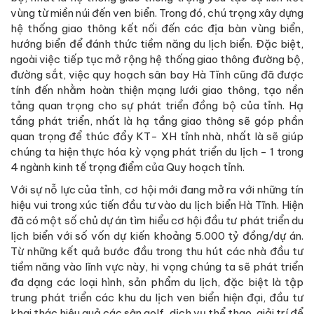
vùng từ miền núi đến ven biển. Trong đó, chú trọng xây dựng
hệ thống giao thông kết nối đến các địa bàn vùng biển,
hướng biển để đánh thức tiềm năng du lịch biển. Đặc biệt,
ngoài việc tiếp tục mở rộng hệ thống giao thông đường bộ,
đường sắt, việc quy hoạch sân bay Hà Tĩnh cũng đã được
tính đến nhằm hoàn thiện mạng lưới giao thông, tạo nền
tảng quan trọng cho sự phát triển đồng bộ của tỉnh. Hạ
tầng phát triển, nhất là hạ tầng giao thông sẽ góp phần
quan trọng để thúc đẩy KT- XH tỉnh nhà, nhất là sẽ giúp
chúng ta hiện thực hóa kỳ vọng phát triển du lịch - 1 trong
4 ngành kinh tế trọng điểm của Quy hoạch tỉnh.
Với sự nỗ lực của tỉnh, cơ hội mới đang mở ra với những tín
hiệu vui trong xúc tiến đầu tư vào du lịch biển Hà Tĩnh. Hiện
đã có một số chủ dự án tìm hiểu cơ hội đầu tư phát triển du
lịch biển với số vốn dự kiến khoảng 5.000 tỷ đồng/dự án.
Từ những kết quả bước đầu trong thu hút các nhà đầu tư
tiềm năng vào lĩnh vực này, hi vọng chúng ta sẽ phát triển
đa dạng các loại hình, sản phẩm du lịch, đặc biệt là tập
trung phát triển các khu du lịch ven biển hiện đại, đầu tư
khai thác hiệu quả các sân golf, dịch vụ thể thao, giải trí để