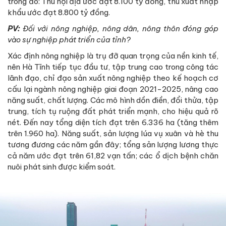
trong đó: Thu nội địa ước đạt 8.100 tỷ đồng, thu xuất nhập
khẩu ước đạt 8.800 tỷ đồng.
PV:
Đối với nông nghiệp, nông dân, nông thôn đóng góp
vào sự nghiệp phát triển của tỉnh?
Xác định nông nghiệp là trụ đỡ quan trọng của nền kinh tế,
nên Hà Tĩnh tiếp tục đầu tư, tập trung cao trong công tác
lãnh đạo, chỉ đạo sản xuất nông nghiệp theo kế hoạch cơ
cấu lại ngành nông nghiệp giai đoạn 2021-2025, nâng cao
năng suất, chất lượng. Các mô hình dồn điền, đổi thửa, tập
trung, tích tụ ruộng đất phát triển mạnh, cho hiệu quả rõ
nét. Đến nay tổng diện tích đạt trên 6.336 ha (tăng thêm
trên 1.960 ha). Năng suất, sản lượng lúa vụ xuân và hè thu
tương đương các năm gần đây; tổng sản lượng lương thực
cả năm ước đạt trên 61,82 vạn tấn; các ổ dịch bệnh chăn
nuôi phát sinh được kiểm soát.