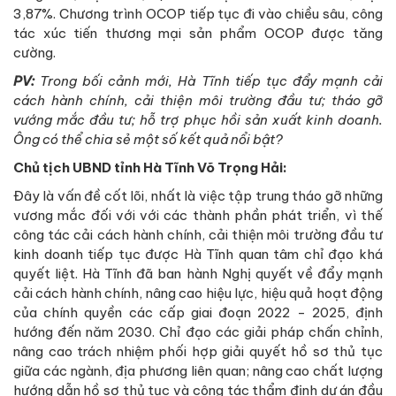
3,87%. Chương trình OCOP tiếp tục đi vào chiều sâu, công
tác xúc tiến thương mại sản phẩm OCOP được tăng
cường.
PV:
Trong bối cảnh mới, Hà Tĩnh tiếp tục đẩy mạnh cải
cách hành chính, cải thiện môi trường đầu tư; tháo gỡ
vướng mắc đầu tư; hỗ trợ phục hồi sản xuất kinh doanh.
Ông có thể chia sẻ một số kết quả nổi bật?
Chủ tịch UBND tỉnh Hà Tĩnh Võ Trọng Hải:
Đây là vấn đề cốt lõi, nhất là việc tập trung tháo gỡ những
vương mắc đối với với các thành phần phát triển, vì thế
công tác cải cách hành chính, cải thiện môi trường đầu tư
kinh doanh tiếp tục được Hà Tĩnh quan tâm chỉ đạo khá
quyết liệt. Hà Tĩnh đã ban hành Nghị quyết về đẩy mạnh
cải cách hành chính, nâng cao hiệu lực, hiệu quả hoạt động
của chính quyền các cấp giai đoạn 2022 - 2025, định
hướng đến năm 2030. Chỉ đạo các giải pháp chấn chỉnh,
nâng cao trách nhiệm phối hợp giải quyết hồ sơ thủ tục
giữa các ngành, địa phương liên quan; nâng cao chất lượng
hướng dẫn hồ sơ thủ tục và công tác thẩm định dự án đầu