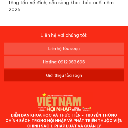
tăng tốc về đích, sẵn sàng khai thác cuối năm
2026
Liên hệ với chúng tôi:
Liên hệ tòa soạn
Hotline: 0912 953 695
Giới thiệu tòa soạn
DIỄN ĐÀN KHOA HỌC VÀ THỰC TIỄN - TRUYỀN THÔNG
CHÍNH SÁCH TRONG HỘI NHẬP VÀ PHÁT TRIỂN THUỘC VIỆN
CHÍNH SÁCH, PHÁP LUẬT VÀ QUẢN LÝ