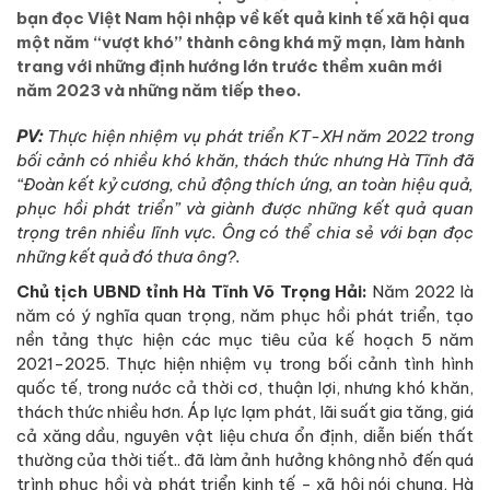
bạn đọc Việt Nam hội nhập về kết quả kinh tế xã hội qua
một năm “vượt khó” thành công khá mỹ mạn, làm hành
trang với những định hướng lớn trước thềm xuân mới
năm 2023 và những năm tiếp theo.
PV:
Thực hiện nhiệm vụ phát triển KT-XH năm 2022 trong
bối cảnh có nhiều khó khăn, thách thức nhưng Hà Tĩnh đã
“Đoàn kết kỷ cương, chủ động thích ứng, an toàn hiệu quả,
phục hồi phát triển”
và giành được những
kết quả quan
trọng trên nhiều lĩnh vực. Ông có thể
chia sẻ với bạn đọc
những kết quả đó thưa ông?
.
Chủ tịch UBND tỉnh Hà Tĩnh Võ Trọng Hải:
Năm 2022 là
năm có ý nghĩa quan trọng, năm phục hồi phát triển, tạo
nền tảng thực hiện các mục tiêu của kế hoạch 5 năm
2021-2025. Thực hiện nhiệm vụ trong bối cảnh tình hình
quốc tế, trong nước cả thời cơ, thuận lợi, nhưng khó khăn,
thách thức nhiều hơn. Áp lực lạm phát, lãi suất gia tăng, giá
cả xăng dầu, nguyên vật liệu chưa ổn định, diễn biến thất
thường của thời tiết.. đã làm ảnh hưởng không nhỏ đến quá
trình phục hồi và phát triển kinh tế - xã hội nói chung, Hà