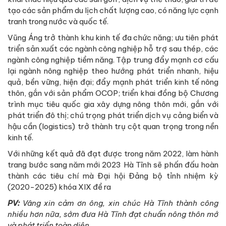
tạo các sản phẩm du lịch chất lượng cao, có năng lực cạnh
tranh trong nước và quốc tế.
Vũng Áng trở thành khu kinh tế đa chức năng; ưu tiên phát
triển sản xuất các ngành công nghiệp hỗ trợ sau thép, các
ngành công nghiệp tiềm năng. Tập trung đẩy mạnh cơ cấu
lại ngành nông nghiệp theo hướng phát triển nhanh, hiệu
quả, bền vững, hiện đại; đẩy mạnh phát triển kinh tế nông
thôn, gắn với sản phẩm OCOP; triển khai đồng bộ Chương
trình mục tiêu quốc gia xây dựng nông thôn mới, gắn với
phát triển đô thị; chú trọng phát triển dịch vụ cảng biển và
hậu cần (logistics) trở thành trụ cột quan trọng trong nền
kinh tế.
Với những kết quả đã đạt được trong năm 2022, làm hành
trang bước sang năm mới 2023 Hà Tĩnh sẽ phấn đấu hoàn
thành các tiêu chí mà Đại hội Đảng bộ tỉnh nhiệm kỳ
(2020-2025) khóa XIX đề ra
PV:
Vâng xin cảm ơn ông, xin chúc Hà Tĩnh thành công
nhiều hơn nữa, sớm đưa Hà Tĩnh đạt chuẩn nông thôn mớ
và phát triển toàn diện.