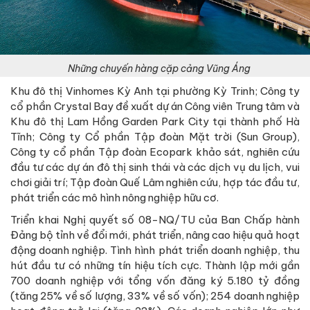
Những chuyến hàng cặp cảng Vũng Áng
Khu đô thị Vinhomes Kỳ Anh tại phường Kỳ Trinh; Công ty
cổ phần Crystal Bay đề xuất dự án Công viên Trung tâm và
Khu đô thị Lam Hồng Garden Park City tại thành phố Hà
Tĩnh; Công ty Cổ phần Tập đoàn Mặt trời (Sun Group),
Công ty cổ phần Tập đoàn Ecopark khảo sát, nghiên cứu
đầu tư các dự án đô thị sinh thái và các dịch vụ du lịch, vui
chơi giải trí; Tập đoàn Quế Lâm nghiên cứu, hợp tác đầu tư,
phát triển các mô hình nông nghiệp hữu cơ.
Triển khai Nghị quyết số 08-NQ/TU của Ban Chấp hành
Đảng bộ tỉnh về đổi mới, phát triển, nâng cao hiệu quả hoạt
động doanh nghiệp. Tình hình phát triển doanh nghiệp, thu
hút đầu tư có những tín hiệu tích cực. Thành lập mới gần
700 doanh nghiệp với tổng vốn đăng ký 5.180 tỷ đồng
(tăng 25% về số lượng, 33% về số vốn); 254 doanh nghiệp