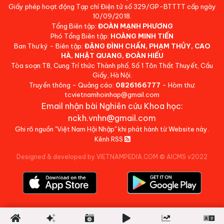
Giấy phép hoạt động Tạp chí Điện tử số 329/GP-BTTTT cấp ngày
10/09/2018.
Tổng Biên tập:
ĐOÀN MẠNH PHƯƠNG
Phó Tổng Biên tập:
HOÀNG MINH TIẾN
Ban Thư ký - Biên tập:
ĐẶNG ĐÌNH CHẤN, PHẠM THỦY, CAO
HÀ, NHẬT QUANG, ĐOÀN HIẾU
Tòa soạn:T8, Cung Trí thức Thành phố, Số 1 Tôn Thất Thuyết, Cầu
Giấy, Hà Nội.
Truyền thông - Quảng cáo:
0826166777
- Hòm thư:
tcvietnamhoinhap@gmail.com
Email nhận bài Nghiên cứu Khoa học:
nckh.vnhn@gmail.com
Ghi rõ nguồn "Việt Nam Hội Nhập" khi phát hành từ Website này.
Kênh RSS
Designed & developed by VIETNAMPEDIA.COM
©
AICMS v2022