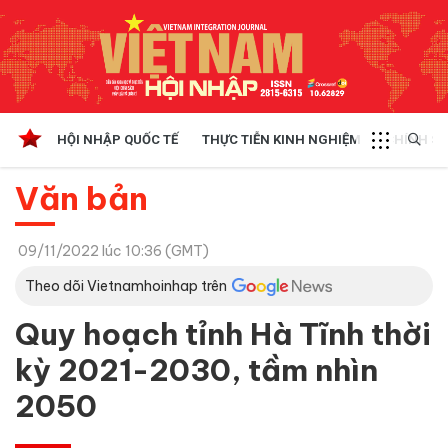
HỘI NHẬP QUỐC TẾ
THỰC TIỄN KINH NGHIỆM
CHÍNH SÁ
Văn bản
09/11/2022 lúc 10:36 (GMT)
Theo dõi Vietnamhoinhap trên
Quy hoạch tỉnh Hà Tĩnh thời
kỳ 2021-2030, tầm nhìn
2050