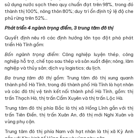
sử dụng nước sạch theo quy chuẩn đạt trên 98%, trong đó
thành thị 100%, nông thôn 80%; duy trì ổn định tỷ lệ độ che
phủ rừng trên 52%...
Phát triển 4 ngành trọng điểm, 3 trung tâm đô thị
Quyết định nêu rõ các định hướng lớn tạo đột phá phát
triển Hà Tĩnh gồm:
Bốn ngành trọng điểm
: Công nghiệp luyện thép, công
nghiệp hỗ trợ, chế tạo sau thép và sản xuất điện; nông, lâm
nghiệp và thủy sản; dịch vụ logistics; du lịch.
Ba trung tâm đô thị
gồm: Trung tâm đô thị xung quanh
thành phố Hà Tĩnh, trong đó thành phố Hà Tĩnh là hạt nhân
và các đô thị vệ tinh kết nối thành phố Hà Tĩnh, gồm: thị
trấn Thạch Hà, thị trấn Cẩm Xuyên và thị trấn Lộc Hà.
Trung tâm đô thị phía Bắc là thị xã Hồng Lĩnh gắn với thị
trấn Tiên Điền, thị trấn Xuân An, đô thị mới Nghi Xuân và
vùng phụ cận.
Trung tâm đô thị phía Nam với hạt nhân là thị xã Kỳ Anh