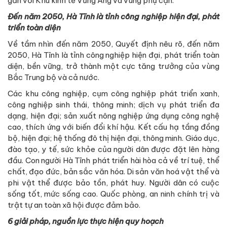
gắn với Khu kinh tế Vũng Áng và vùng phụ cận.
Đến năm 2050, Hà Tĩnh là tỉnh công nghiệp hiện đại, phát
triển toàn diện
Về tầm nhìn đến năm 2050, Quyết định nêu rõ, đến năm
2050, Hà Tĩnh là tỉnh công nghiệp hiện đại, phát triển toàn
diện, bền vững, trở thành một cực tăng trưởng của vùng
Bắc Trung bộ và cả nước.
Các khu công nghiệp, cụm công nghiệp phát triển xanh,
công nghiệp sinh thái, thông minh; dịch vụ phát triển đa
dạng, hiện đại; sản xuất nông nghiệp ứng dụng công nghệ
cao, thích ứng với biến đổi khí hậu. Kết cấu hạ tầng đồng
bộ, hiện đại; hệ thống đô thị hiện đại, thông minh. Giáo dục,
đào tạo, y tế, sức khỏe của người dân được đặt lên hàng
đầu. Con người Hà Tĩnh phát triển hài hòa cả về trí tuệ, thể
chất, đạo đức, bản sắc văn hóa. Di sản văn hoá vật thể và
phi vật thể được bảo tồn, phát huy. Người dân có cuộc
sống tốt, mức sống cao. Quốc phòng, an ninh chính trị và
trật tự an toàn xã hội được đảm bảo.
6 giải pháp, nguồn lực thực hiện quy hoạch