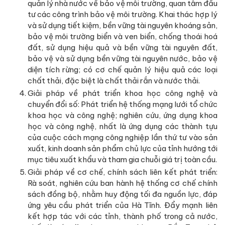
quản lý nhà nước về bảo vệ môi trường, quan tâm đầu
tư các công trình bảo vệ môi trường. Khai thác hợp lý
và sử dụng tiết kiệm, bền vững tài nguyên khoáng sản,
bảo vệ môi trường biển và ven biển, chống thoái hoá
đất, sử dụng hiệu quả và bền vững tài nguyên đất,
bảo vệ và sử dụng bền vững tài nguyên nước, bảo vệ
diện tích rừng; có cơ chế quản lý hiệu quả các loại
chất thải, đặc biệt là chất thải rắn và nước thải.
Giải pháp về phát triển khoa học công nghệ và
chuyển đổi số: Phát triển hệ thống mạng lưới tổ chức
khoa học và công nghệ; nghiên cứu, ứng dụng khoa
học và công nghệ, nhất là ứng dụng các thành tựu
của cuộc cách mạng công nghiệp lần thứ tư vào sản
xuất, kinh doanh sản phẩm chủ lực của tỉnh hướng tới
mục tiêu xuất khẩu và tham gia chuỗi giá trị toàn cầu.
Giải pháp về cơ chế, chính sách liên kết phát triển:
Rà soát, nghiên cứu ban hành hệ thống cơ chế chính
sách đồng bộ, nhằm huy động tối đa nguồn lực, đáp
ứng yêu cầu phát triển của Hà Tĩnh. Đẩy mạnh liên
kết hợp tác với các tỉnh, thành phố trong cả nước,