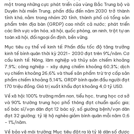
một trong những cực phát triển của vùng Bắc Trung bộ và
Duyên hải miền Trung, phấn đấu đến năm 2030 trở thành
tỉnh khá, nằm trong nhóm 20 tỉnh, thành phố có tổng sản
phẩm trên địa bàn (GRDP) cao nhất cả nước; phát triển
các lĩnh vực văn hóa, xã hội, quốc phòng, an ninh, trật tự an
toàn xã hội, đối ngoại ổn định, bền vững.
Mục tiêu cụ thể về kinh tế: Phấn đấu tốc độ tăng trưởng
kinh tế bình quân thời kỳ 2021- 2030 đạt trên 9%/năm. Cơ
cấu kinh tế: Nông, lâm nghiệp và thủy sản chiếm khoảng
7,9%; công nghiệp - xây dựng chiếm khoảng 60,3%; dịch
vụ chiếm khoảng 26,6% và thuế sản phẩm trừ trợ cấp sản
phẩm chiếm khoảng 5,14%. GRDP bình quân đầu người đạt
170 triệu đồng. Giá trị xuất khẩu đạt khoảng 4,0 tỷ USD.
Về xã hội: 100% trường mầm non, tiểu học, trung học cơ sở
và 90% trường trung học phổ thông đạt chuẩn quốc gia;
số bác sĩ/vạn dân đạt 12 bác sỹ, số giường bệnh/vạn dân
đạt 32 giường; tỷ lệ hộ nghèo giảm bình quân mỗi năm 0,6
- 1%/năm.
Về bảo vệ môi trường: Mục tiêu đặt ra là tỷ lệ dân số được