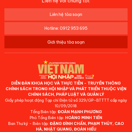
Liên hệ với chúng tôi:
Liên hệ tòa soạn
Hotline: 0912 953 695
Giới thiệu tòa soạn
DIỄN ĐÀN KHOA HỌC VÀ THỰC TIỄN - TRUYỀN THÔNG
CHÍNH SÁCH TRONG HỘI NHẬP VÀ PHÁT TRIỂN THUỘC VIỆN
CHÍNH SÁCH, PHÁP LUẬT VÀ QUẢN LÝ
Giấy phép hoạt động Tạp chí Điện tử số 329/GP-BTTTT cấp ngày
10/09/2018.
Tổng Biên tập:
ĐOÀN MẠNH PHƯƠNG
Phó Tổng Biên tập:
HOÀNG MINH TIẾN
Ban Thư ký - Biên tập:
ĐẶNG ĐÌNH CHẤN, PHẠM THỦY, CAO
HÀ, NHẬT QUANG, ĐOÀN HIẾU