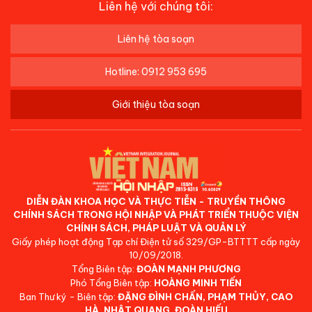
Liên hệ với chúng tôi:
Liên hệ tòa soạn
Hotline: 0912 953 695
Giới thiệu tòa soạn
DIỄN ĐÀN KHOA HỌC VÀ THỰC TIỄN - TRUYỀN THÔNG
CHÍNH SÁCH TRONG HỘI NHẬP VÀ PHÁT TRIỂN THUỘC VIỆN
CHÍNH SÁCH, PHÁP LUẬT VÀ QUẢN LÝ
Giấy phép hoạt động Tạp chí Điện tử số 329/GP-BTTTT cấp ngày
10/09/2018.
Tổng Biên tập:
ĐOÀN MẠNH PHƯƠNG
Phó Tổng Biên tập:
HOÀNG MINH TIẾN
Ban Thư ký - Biên tập:
ĐẶNG ĐÌNH CHẤN, PHẠM THỦY, CAO
HÀ, NHẬT QUANG, ĐOÀN HIẾU