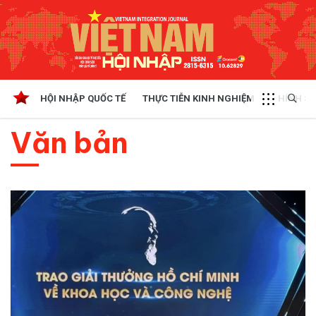
HỘI NHẬP QUỐC TẾ
THỰC TIỄN KINH NGHIỆM
CHÍNH SÁ
Văn bản