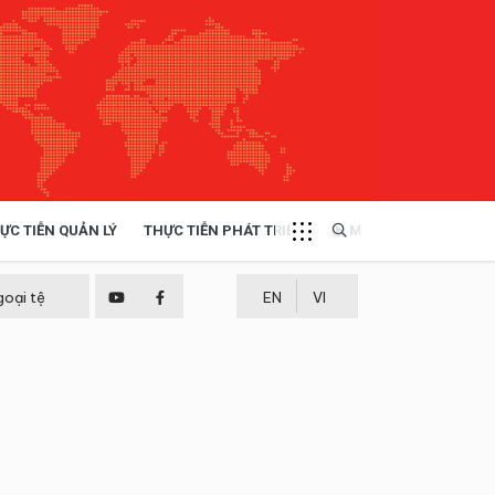
ỰC TIỄN QUẢN LÝ
THỰC TIỄN PHÁT TRIỂN
MULTIMEDIA
TÀI NGUYÊN - MÔI TRƯỜNG
goại tệ
EN
VI
THỰC TIỄN - KINH NGHIỆM