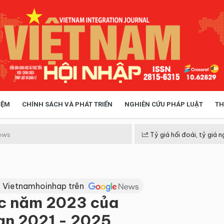
IỆM
CHÍNH SÁCH VÀ PHÁT TRIỂN
NGHIÊN CỨU PHÁP LUẬT
TH
HÓA XÃ HỘI
CHÍNH SÁCH
ews
Tỷ giá hối đoái, tỷ giá n
 TIỄN QUẢN LÝ
VIỆT NAM ĐIỂM ĐẾN
 Vietnamhoinhap trên
ác năm 2023 của
n 2021 - 2025