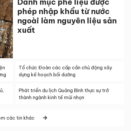
Danh mục phế liệu được
phép nhập khẩu từ nước
ngoài làm nguyên liệu sản
xuất
iện
Tổ chức Đoàn các cấp cần chủ động xây
ừng
dựng kế hoạch bồi dưỡng
ủ,
Phát triển du lịch Quảng Bình thực sự trở
thành ngành kinh tế mũi nhọn
m các tin khác