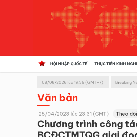
HỘI NHẬP QUỐC TẾ
THỰC TIỄN KINH NGH
HỘI NHẬP QUỐC TẾ
VĂN 
08/08/2026 lúc 19:36 (GMT+7)
Breaking N
Kinh tế hội nhập
Văn bản
Doanh nghiệp
NGHIÊN CỨU PHÁP LUẬT
THỰC
25/04/2023 lúc 23:31 (GMT)
Theo dõi
Chương trình công t
BCĐCTMTQG giai đoạ