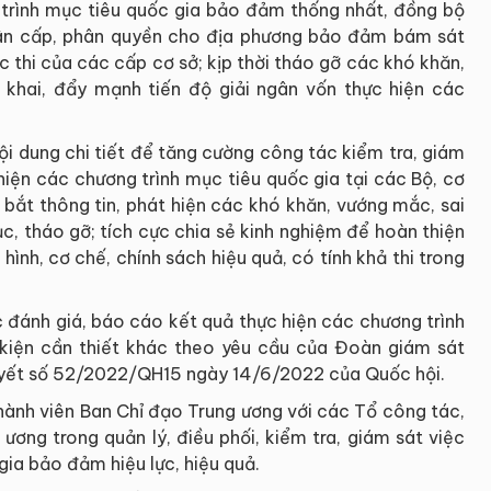
trình mục tiêu quốc gia bảo đảm thống nhất, đồng bộ
hân cấp, phân quyền cho địa phương bảo đảm bám sát
ực thi của các cấp cơ sở; kịp thời tháo gỡ các khó khăn,
 khai, đẩy mạnh tiến độ giải ngân vốn thực hiện các
ội dung chi tiết để tăng cường công tác kiểm tra, giám
hiện các chương trình mục tiêu quốc gia tại các Bộ, cơ
 bắt thông tin, phát hiện các khó khăn, vướng mắc, sai
ục, tháo gỡ; tích cực chia sẻ kinh nghiệm để hoàn thiện
ình, cơ chế, chính sách hiệu quả, có tính khả thi trong
ác đánh giá, báo cáo kết quả thực hiện các chương trình
 kiện cần thiết khác theo yêu cầu của Đoàn giám sát
uyết số 52/2022/QH15 ngày 14/6/2022 của Quốc hội.
hành viên Ban Chỉ đạo Trung ương với các Tổ công tác,
ương trong quản lý, điều phối, kiểm tra, giám sát việc
gia bảo đảm hiệu lực, hiệu quả.