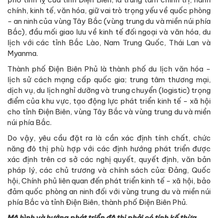
chính, kinh tế, văn hóa, giữ vai trò trọng yếu về quốc phòng
- an ninh của vùng Tây Bắc (vùng trung du và miền núi phía
Bắc), đầu mối giao lưu về kinh tế đối ngoại và văn hóa, du
lịch với các tỉnh Bắc Lào, Nam Trung Quốc, Thái Lan và
Myanma.
Thành phố Điện Biên Phủ là thành phố du lịch văn hóa -
lịch sử cách mạng cấp quốc gia; trung tâm thương mại,
dịch vụ, du lịch nghỉ dưỡng và trung chuyển (logistic) trọng
điểm của khu vực, tạo động lực phát triển kinh tế - xã hội
cho tỉnh Điện Biên, vùng Tây Bắc và vùng trung du và miền
núi phía Bắc.
Do vậy, yêu cầu đặt ra là cần xác định tính chất, chức
năng đô thị phù hợp với các định hướng phát triển được
xác định trên cơ sở các nghị quyết, quyết định, văn bản
pháp lý, các chủ trương và chính sách của: Đảng, Quốc
hội, Chính phủ liên quan đến phát triển kinh tế - xã hội, bảo
đảm quốc phòng an ninh đối với vùng trung du và miền núi
phía Bắc và tỉnh Điện Biên, thành phố Điện Biên Phủ.
Mô hình và hướng phát triển đô thị phải có tính kế thừa