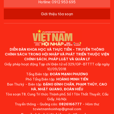
Hotline: 0912 953 695
Giới thiệu tòa soạn
DIỄN ĐÀN KHOA HỌC VÀ THỰC TIỄN - TRUYỀN THÔNG
CHÍNH SÁCH TRONG HỘI NHẬP VÀ PHÁT TRIỂN THUỘC VIỆN
CHÍNH SÁCH, PHÁP LUẬT VÀ QUẢN LÝ
Giấy phép hoạt động Tạp chí Điện tử số 329/GP-BTTTT cấp ngày
10/09/2018.
Tổng Biên tập:
ĐOÀN MẠNH PHƯƠNG
Phó Tổng Biên tập:
HOÀNG MINH TIẾN
Ban Thư ký - Biên tập:
ĐẶNG ĐÌNH CHẤN, PHẠM THỦY, CAO
HÀ, NHẬT QUANG, ĐOÀN HIẾU
Tòa soạn:T8, Cung Trí thức Thành phố, Số 1 Tôn Thất Thuyết, Cầu
Giấy, Hà Nội.
Truyền thông - Quảng cáo:
0826166777
- Hòm thư:
tcvietnamhoinhap@gmail.com