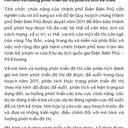
Tính chất, chức năng của thành phố Điện Biên Phủ cần
nghiên cứu và bổ sung so với đồ án Quy hoạch chung thành
phố Điện Biên Phủ được duyệt năm 2011 để đảm bảo thành
phố phát huy được tối đa các lợi thế về văn hóa, lịch sử
cách mạng, về vị trí, vị thế, vai trò của một đô thị cửa ngõ
của vùng Tây Bắc, vùng trung du và miền núi phía Bắc và
việc mở rộng địa giới hành chính thành phố bao trùm lên
toàn bộ phạm vi của Khu du lịch quốc gia Điện Biên Phủ -
Pá Khoang.
Về mô hình và hướng phát triển đô thị cần phân tích đánh
giá mô hình phát triển đô thị đã được đề xuất trong Quy
hoạch năm 2011, phân tích thực trạng phát triển đô thị
theo mô hình đã được đề xuất, phân tích về hiện trạng sử
dụng đất, xu hướng phát triển các khu vực chức năng, các
dự án đang triển khai và các dự án đang nghiên cứu đề xuất
để có tính kế thừa, tính hợp lý của các quy hoạch trước đó
và đưa ra những kiến nghị, điều chỉnh đối với mô hình và
hướng phát triển đô thị.
Mô hình và hướng phát triển cần lồng ghép, kế thừa được