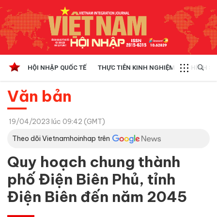
HỘI NHẬP QUỐC TẾ
THỰC TIỄN KINH NGHIỆM
CHÍNH SÁ
Văn bản
19/04/2023 lúc 09:42 (GMT)
Theo dõi Vietnamhoinhap trên
Quy hoạch chung thành
phố Điện Biên Phủ, tỉnh
Điện Biên đến năm 2045