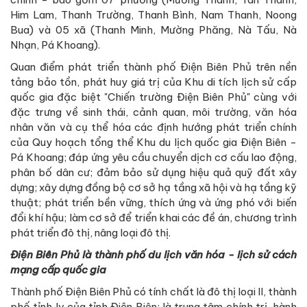
Him Lam, Thanh Trường, Thanh Bình, Nam Thanh, Noong
Bua) và 05 xã (Thanh Minh, Mường Phăng, Nà Tấu, Nà
Nhạn, Pá Khoang).
Quan điểm phát triển thành phố Điện Biên Phủ trên nền
tảng bảo tồn, phát huy giá trị của Khu di tích lịch sử cấp
quốc gia đặc biệt "Chiến trường Điện Biên Phủ" cùng với
đặc trưng về sinh thái, cảnh quan, môi trường, văn hóa
nhân văn và cụ thể hóa các định hướng phát triển chính
của Quy hoạch tổng thể Khu du lịch quốc gia Điện Biên -
Pá Khoang; đáp ứng yêu cầu chuyển dịch cơ cấu lao động,
phân bố dân cư; đảm bảo sử dụng hiệu quả quỹ đất xây
dựng; xây dựng đồng bộ cơ sở hạ tầng xã hội và hạ tầng kỹ
thuật; phát triển bền vững, thích ứng và ứng phó với biến
đổi khí hậu; làm cơ sở để triển khai các đề án, chương trình
phát triển đô thị, nâng loại đô thị.
Điện Biên Phủ là thành phố du lịch văn hóa - lịch sử cách
mạng cấp quốc gia
Thành phố Điện Biên Phủ có tính chất là đô thị loại II, thành
phố tỉnh lỵ của tỉnh Điện Biên; là trung tâm chính trị, hành