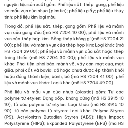
nguyên liệu sản xuất gồm: Phế liệu sắt, thép, gang; phế liệu
và mẩu vụn của nhựa (plastic); phế liệu giấy; phế liệu thủy
tinh; phế liệu kim loại màu.
Trong đó, phế liệu sắt, thép, gang gồm: Phế liệu và mảnh
vụn của gang đúc (mã HS 7204 10 00); phế liệu và mảnh
vụn của thép hợp kim: Bằng thép không gỉ (mã HS 7204 21
00); phế liệu và mảnh vụn của thép hợp kim: Loại khác (mã
HS 7204 29 00); phế liệu và mảnh vụn của sắt hoặc thép
tráng thiếc (mã HS 7204 30 00); phế liệu và mảnh vụn
khác: Phoi tiện, phoi bào, mảnh vỡ, vảy cán, mạt cưa, mạt
giũa, phoi cắt và bavia, đã hoặc chưa được ép thành khối
hoặc đóng thành kiện, bánh, bó (mã HS 7204 41 00); phế
liệu và mảnh vụn khác: Loại khác (mã HS 7204 49 00).
Phế liệu và mẩu vụn của nhựa (plastic) gồm: Từ các
polyme từ etylen: Dạng xốp, không cứng (mã HS 3915 10
10); từ các polyme từ etylen: Loại khác (mã HS 3915 10
90); từ các polyme từ styren: Loại khác: Polyme Styren
(PS), Acrylonitrin Butadien Styren (ABS); High Impact
Polystyrene (HIPS); Expanded Polystyrene (EPS) (mã HS