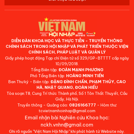
DIỄN ĐÀN KHOA HỌC VÀ THỰC TIỄN - TRUYỀN THÔNG
CHÍNH SÁCH TRONG HỘI NHẬP VÀ PHÁT TRIỂN THUỘC VIỆN
CHÍNH SÁCH, PHÁP LUẬT VÀ QUẢN LÝ
Giấy phép hoạt động Tạp chí Điện tử số 329/GP-BTTTT cấp ngày
10/09/2018.
Tổng Biên tập:
ĐOÀN MẠNH PHƯƠNG
Phó Tổng Biên tập:
HOÀNG MINH TIẾN
Ban Thư ký - Biên tập:
ĐẶNG ĐÌNH CHẤN, PHẠM THỦY, CAO
HÀ, NHẬT QUANG, ĐOÀN HIẾU
Tòa soạn:T8, Cung Trí thức Thành phố, Số 1 Tôn Thất Thuyết, Cầu
Giấy, Hà Nội.
Truyền thông - Quảng cáo:
0826166777
- Hòm thư:
tcvietnamhoinhap@gmail.com
Email nhận bài Nghiên cứu Khoa học:
nckh.vnhn@gmail.com
Ghi rõ nguồn "Việt Nam Hội Nhập" khi phát hành từ Website này.