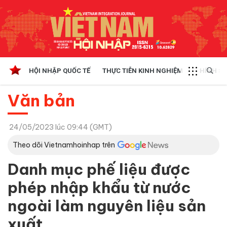
HỘI NHẬP QUỐC TẾ
THỰC TIỄN KINH NGHIỆM
CHÍNH SÁ
Văn bản
24/05/2023 lúc 09:44 (GMT)
Theo dõi Vietnamhoinhap trên
Danh mục phế liệu được
phép nhập khẩu từ nước
ngoài làm nguyên liệu sản
xuất