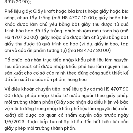
3915 20 90);...
Phế liệu giấy: Giấy kraft hoặc bìa kraft hoặc giấy hoặc bìa
sóng, chưa tẩy trắng (mã HS 4707 10 00); giấy hoặc bìa
khác được làm chủ yếu bằng bột giấy thu được từ quá
trình hóa học đã tẩy trắng, chưa nhuộm màu toàn bộ (mã
HS 4707 20 00); giấy hoặc bìa được làm chủ yếu bằng bột
giấy thu được từ quá trình cơ học (ví dụ, giấy in báo, tạp
chí và các ấn phẩm tương tự) (mã HS 4707 30 00).
Tổ chức, cá nhân trực tiếp nhập khẩu phế liệu làm nguyên
liệu sản xuất chỉ được nhập khẩu phế liệu làm nguyên liệu
sản xuất cho cơ sở của mình theo đúng công suất thiết kế
để sản xuất ra các sản phẩm, hàng hóa.
Về điều khoản chuyển tiếp, phế liệu giấy có mã HS 4707 90
00 được phép nhập khẩu từ nước ngoài theo giấy phép
môi trường thành phần (Giấy xác nhận đủ điều kiện về bảo
vệ môi trường trong nhập khẩu phế liệu làm nguyên liệu sản
xuất) đã được cơ quan có thẩm quyền cấp trước ngày
1/6/2023 được tiếp tục nhập khẩu đến hết hiệu lực của
giấy phép môi trường thành phần.