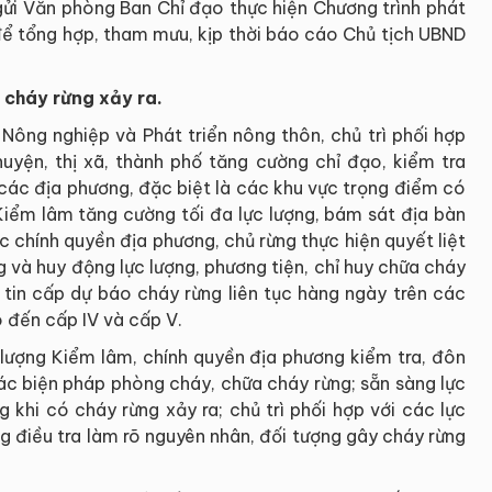
 gửi Văn phòng Ban Chỉ đạo thực hiện Chương trình phát
 để tổng hợp, tham mưu, kịp thời báo cáo Chủ tịch UBND
 cháy rừng xảy ra.
Nông nghiệp và Phát triển nông thôn, chủ trì phối hợp
uyện, thị xã, thành phố tăng cường chỉ đạo, kiểm tra
các địa phương, đặc biệt là các khu vực trọng điểm có
Kiểm lâm tăng cường tối đa lực lượng, bám sát địa bàn
 chính quyền địa phương, chủ rừng thực hiện quyết liệt
 và huy động lực lượng, phương tiện, chỉ huy chữa cháy
 tin cấp dự báo cháy rừng liên tục hàng ngày trên các
o đến cấp IV và cấp V.
 lượng Kiểm lâm, chính quyền địa phương kiểm tra, đôn
ác biện pháp phòng cháy, chữa cháy rừng; sẵn sàng lực
g khi có cháy rừng xảy ra; chủ trì phối hợp với các lực
g điều tra làm rõ nguyên nhân, đối tượng gây cháy rừng