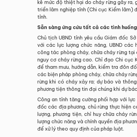
kê mức độ thiệt hại do cháy rừng gây ra,
triển lâm nghiệp tỉnh (Chi cục Kiểm lâm)
tỉnh.
Sẵn sàng ứng cứu tất cả các tình huống
Chủ tịch UBND tỉnh yêu cầu Giám đốc Sở 
với các lực lượng chức năng, UBND các h
công tác phòng cháy, chữa cháy rừng tại 
nguy cơ cháy rừng cao. Chỉ đạo Chi cục 
để tham mưu, hướng dẫn, kiểm tra đôn đốc
các biện pháp phòng cháy, chữa cháy rừng
rừng khi có cháy xảy ra; dự báo và thông
phương tiện thông tin đại chúng khi dự bá
Công an tỉnh tăng cường phối hợp với lực
đốc các địa phương, chủ rừng thực hiện c
lượng, phương tiện, chỉ huy chữa cháy rừn
lượng chức năng và chính quyền địa phươn
để xử lý theo quy định của pháp luật.