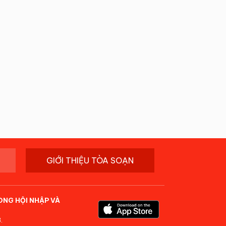
GIỚI THIỆU TÒA SOẠN
ONG HỘI NHẬP VÀ
.