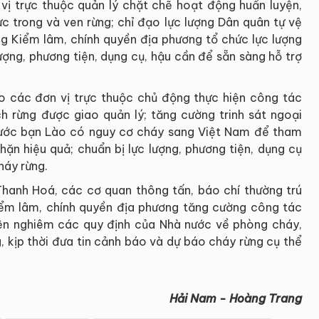
 vị trực thuộc quản lý chặt chẽ hoạt động huấn luyện,
ực trong và ven rừng; chỉ đạo lực lượng Dân quân tự vệ
ng Kiểm lâm, chính quyền địa phương tổ chức lực lượng
lượng, phương tiện, dụng cụ, hậu cần để sẵn sàng hỗ trợ
ạo các đơn vị trực thuộc chủ động thực hiện công tác
ch rừng được giao quản lý; tăng cường trinh sát ngoại
ước bạn Lào có nguy cơ cháy sang Việt Nam để tham
ặn hiệu quả; chuẩn bị lực lượng, phương tiện, dụng cụ
háy rừng.
 Thanh Hoá, các cơ quan thông tấn, báo chí thường trú
Kiểm lâm, chính quyền địa phương tăng cường công tác
iện nghiêm các quy định của Nhà nước về phòng cháy,
, kịp thời đưa tin cảnh báo và dự báo cháy rừng cụ thể
Hải Nam - Hoàng Trang