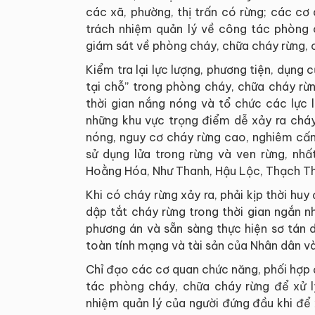
các xã, phường, thị trấn có rừng; các cơ
trách nhiệm quản lý về công tác phòng 
giám sát về phòng cháy, chữa cháy rừng, c
Kiểm tra lại lực lượng, phương tiện, dụng 
tại chỗ” trong phòng cháy, chữa cháy rừ
thời gian nắng nóng và tổ chức các lực 
những khu vực trọng điểm dễ xảy ra cháy
nóng, nguy cơ cháy rừng cao, nghiêm cấm
sử dụng lửa trong rừng và ven rừng, nhấ
Hoằng Hóa, Như Thanh, Hậu Lộc, Thạch Thà
Khi có cháy rừng xảy ra, phải kịp thời h
dập tắt cháy rừng trong thời gian ngắn n
phương án và sẵn sàng thực hiện sơ tán 
toàn tính mạng và tài sản của Nhân dân v
Chỉ đạo các cơ quan chức năng, phối hợp 
tác phòng cháy, chữa cháy rừng để xử l
nhiệm quản lý của người đứng đầu khi để x