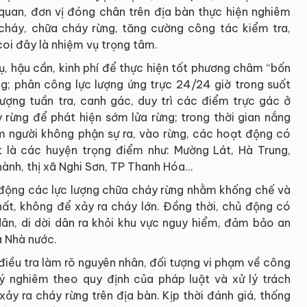
 quan, đơn vị đóng chân trên địa bàn thực hiện nghiêm
cháy, chữa cháy rừng, tăng cường công tác kiểm tra,
oi đây là nhiệm vụ trọng tâm.
cụ, hậu cần, kinh phí để thực hiện tốt phương châm “bốn
ng; phân công lực lượng ứng trực 24/24 giờ trong suốt
lượng tuần tra, canh gác, duy trì các điểm trực gác ở
 rừng để phát hiện sớm lửa rừng; trong thời gian nắng
 người không phận sự ra, vào rừng, các hoạt động có
t là các huyện trọng điểm như: Mường Lát, Hà Trung,
nh, thị xã Nghi Sơn, TP Thanh Hóa...
uy động các lực lượng chữa cháy rừng nhằm khống chế và
hất, không để xảy ra cháy lớn. Đồng thời, chủ động có
dân, di dời dân ra khỏi khu vực nguy hiểm, đảm bảo an
à Nhà nước.
điều tra làm rõ nguyên nhân, đối tượng vi phạm về công
ý nghiêm theo quy định của pháp luật và xử lý trách
ảy ra cháy rừng trên địa bàn. Kịp thời đánh giá, thống