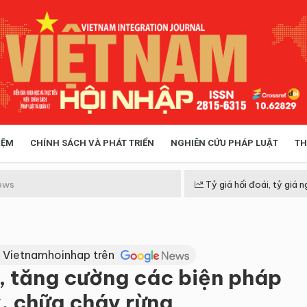
IỆM
CHÍNH SÁCH VÀ PHÁT TRIỂN
NGHIÊN CỨU PHÁP LUẬT
TH
HÓA XÃ HỘI
CHÍNH SÁCH
ews
Tỷ giá hối đoái, tỷ giá n
 TIỄN QUẢN LÝ
VIỆT NAM ĐIỂM ĐẾN
 Vietnamhoinhap trên
, tăng cường các biện pháp
, chữa cháy rừng