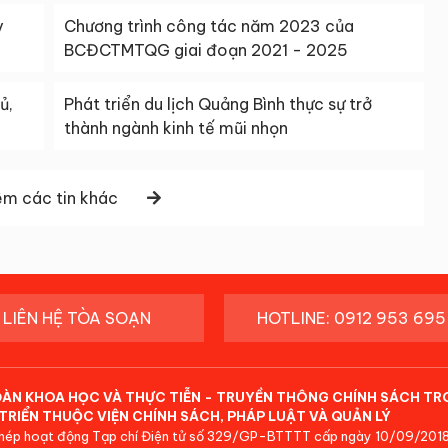
y
Chương trình công tác năm 2023 của
BCĐCTMTQG giai đoạn 2021 - 2025
ủ,
Phát triển du lịch Quảng Bình thực sự trở
thành ngành kinh tế mũi nhọn
m các tin khác
LIÊN HỆ TÒA SOẠN
HOTLINE: 0912 953 695
ĐÀN KHOA HỌC VÀ THỰC TIỄN - TRUYỀN THÔNG CHÍNH SÁCH TR
TRIỂN THUỘC VIỆN CHÍNH SÁCH, PHÁP LUẬT VÀ QUẢN LÝ
hép hoạt động Tạp chí Điện tử số 329/GP-BTTTT cấp ngày 10/09/2018