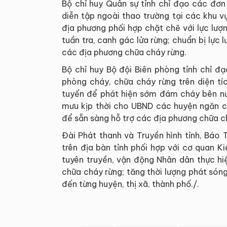
Bộ chỉ huy Quân sự tỉnh chỉ đạo các đơn
diễn tập ngoài thao trường tại các khu v
địa phương phối hợp chặt chẽ với lực lượ
tuần tra, canh gác lửa rừng; chuẩn bị lực 
các địa phương chữa cháy rừng.
Bộ chỉ huy Bộ đội Biên phòng tỉnh chỉ đ
phòng cháy, chữa cháy rừng trên diện tí
tuyến để phát hiện sớm đám cháy bên n
mưu kịp thời cho UBND các huyện ngăn ch
để sẵn sàng hỗ trợ các địa phương chữa c
Đài Phát thanh và Truyền hình tỉnh, Báo
trên địa bàn tỉnh phối hợp với cơ quan 
tuyên truyền, vận động Nhân dân thực h
chữa cháy rừng; tăng thời lượng phát sóng
đến từng huyện, thị xã, thành phố./.