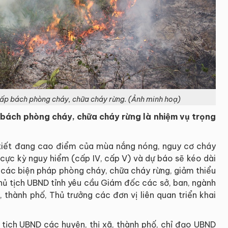
ấp bách phòng cháy, chữa cháy rừng. (Ảnh minh hoạ)
 bách phòng cháy, chữa cháy rừng là nhiệm vụ trọng
ời tiết đang cao điểm của mùa nắng nóng, nguy cơ cháy
 cực kỳ nguy hiểm (cấp IV, cấp V) và dự báo sẽ kéo dài
ai các biện pháp phòng cháy, chữa cháy rừng, giảm thiểu
Chủ tịch UBND tỉnh yêu cầu Giám đốc các sở, ban, ngành
, thành phố, Thủ trưởng các đơn vị liên quan triển khai
 tịch UBND các huyện, thị xã, thành phố, chỉ đạo UBND