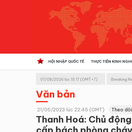
HỘI NHẬP QUỐC TẾ
THỰC TIỄN KINH NGH
HỘI NHẬP QUỐC TẾ
VĂN 
07/08/2026 lúc 15:17 (GMT+7)
Breaking N
Kinh tế hội nhập
Văn bản
Doanh nghiệp
NGHIÊN CỨU PHÁP LUẬT
THỰC
21/05/2023 lúc 22:45 (GMT)
Theo dõi
Thanh Hoá: Chủ động
cấp bách phòng cháy