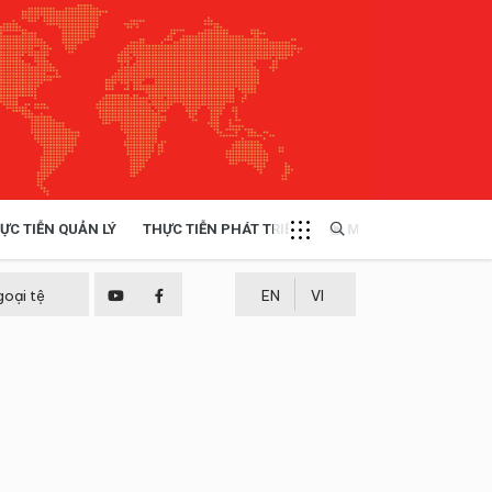
ỰC TIỄN QUẢN LÝ
THỰC TIỄN PHÁT TRIỂN
MULTIMEDIA
TÀI NGUYÊN - MÔI TRƯỜNG
goại tệ
EN
VI
THỰC TIỄN - KINH NGHIỆM