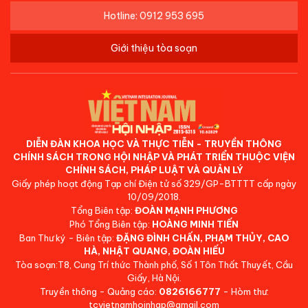
Hotline: 0912 953 695
Giới thiệu tòa soạn
DIỄN ĐÀN KHOA HỌC VÀ THỰC TIỄN - TRUYỀN THÔNG
CHÍNH SÁCH TRONG HỘI NHẬP VÀ PHÁT TRIỂN THUỘC VIỆN
CHÍNH SÁCH, PHÁP LUẬT VÀ QUẢN LÝ
Giấy phép hoạt động Tạp chí Điện tử số 329/GP-BTTTT cấp ngày
10/09/2018.
Tổng Biên tập:
ĐOÀN MẠNH PHƯƠNG
Phó Tổng Biên tập:
HOÀNG MINH TIẾN
Ban Thư ký - Biên tập:
ĐẶNG ĐÌNH CHẤN, PHẠM THỦY, CAO
HÀ, NHẬT QUANG, ĐOÀN HIẾU
Tòa soạn:T8, Cung Trí thức Thành phố, Số 1 Tôn Thất Thuyết, Cầu
Giấy, Hà Nội.
Truyền thông - Quảng cáo:
0826166777
- Hòm thư:
tcvietnamhoinhap@gmail.com