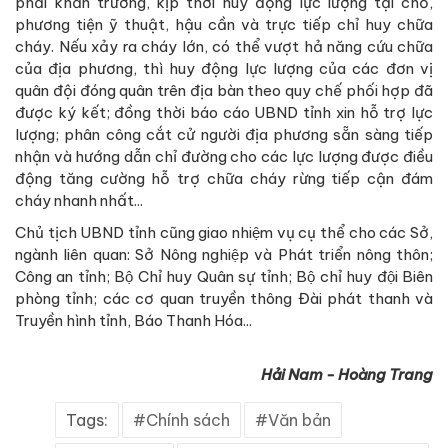
phải khẩn trương, kịp thời huy động lực lượng tại chỗ,
phương tiện ỹ thuật, hậu cần và trực tiếp chỉ huy chữa
cháy. Nếu xảy ra cháy lớn, có thể vượt hả năng cứu chữa
của địa phương, thì huy động lực lượng của các đơn vị
quân đội đóng quân trên địa bàn theo quy chế phối hợp đã
được ký kết; đồng thời báo cáo UBND tỉnh xin hỗ trợ lực
lượng; phân công cắt cử người địa phương sẵn sàng tiếp
nhận và hướng dẫn chỉ đường cho các lực lượng được điều
động tăng cường hỗ trợ chữa cháy rừng tiếp cận đám
cháy nhanh nhất...
Chủ tịch UBND tỉnh cũng giao nhiệm vụ cụ thể cho các Sở,
ngành liên quan: Sở Nông nghiệp và Phát triển nông thôn;
Công an tỉnh; Bộ Chỉ huy Quân sự tỉnh; Bộ chỉ huy đội Biên
phòng tỉnh; các cơ quan truyền thông Đài phát thanh và
Truyền hình tỉnh, Báo Thanh Hóa...
Hải Nam - Hoàng Trang
Tags:
Chính sách
Văn bản