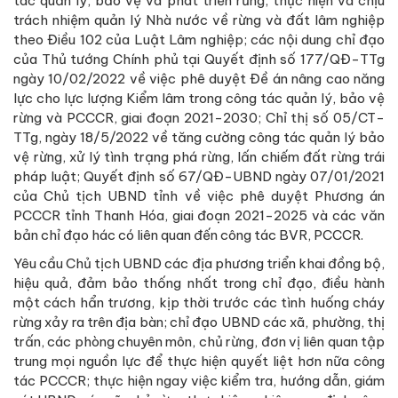
tác quản lý, bảo vệ và phát triển rừng; thực hiện và chịu
trách nhiệm quản lý Nhà nước về rừng và đất lâm nghiệp
theo Điều 102 của Luật Lâm nghiệp; các nội dung chỉ đạo
của Thủ tướng Chính phủ tại Quyết định số 177/QĐ-TTg
ngày 10/02/2022 về việc phê duyệt Đề án nâng cao năng
lực cho lực lượng Kiểm lâm trong công tác quản lý, bảo vệ
rừng và PCCCR, giai đoạn 2021-2030; Chỉ thị số 05/CT-
TTg, ngày 18/5/2022 về tăng cường công tác quản lý bảo
vệ rừng, xử lý tình trạng phá rừng, lấn chiếm đất rừng trái
pháp luật; Quyết định số 67/QĐ-UBND ngày 07/01/2021
của Chủ tịch UBND tỉnh về việc phê duyệt Phương án
PCCCR tỉnh Thanh Hóa, giai đoạn 2021-2025 và các văn
bản chỉ đạo hác có liên quan đến công tác BVR, PCCCR.
Yêu cầu Chủ tịch UBND các địa phương triển khai đồng bộ,
hiệu quả, đảm bảo thống nhất trong chỉ đạo, điều hành
một cách hẩn trương, kịp thời trước các tình huống cháy
rừng xảy ra trên địa bàn; chỉ đạo UBND các xã, phường, thị
trấn, các phòng chuyên môn, chủ rừng, đơn vị liên quan tập
trung mọi nguồn lực để thực hiện quyết liệt hơn nữa công
tác PCCCR; thực hiện ngay việc kiểm tra, hướng dẫn, giám