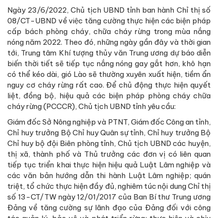
Ngày 23/6/2022, Chủ tịch UBND tỉnh ban hành Chỉ thị số
08/CT-UBND về việc tăng cường thực hiện các biện pháp
cấp bách phòng cháy, chữa cháy rừng trong mùa nắng
nóng năm 2022. Theo đó, những ngày gần đây và thời gian
tới, Trung tâm Khí tượng thủy văn Trung ương dự báo diễn
biến thời tiết sẽ tiếp tục nắng nóng gay gắt hơn, khô hạn
có thể kéo dài, gió Lào sẽ thường xuyên xuất hiện, tiềm ẩn
nguy cơ cháy rừng rất cao. Để chủ động thực hiện quyết
liệt, đồng bộ, hiệu quả các biện pháp phòng cháy chữa
cháy rừng (PCCCR), Chủ tịch UBND tỉnh yêu cầu:
Giám đốc Sở Nông nghiệp và PTNT, Giám đốc Công an tỉnh,
Chỉ huy trưởng Bộ Chỉ huy Quân sự tỉnh, Chỉ huy trưởng Bộ
Chỉ huy bộ đội Biên phòng tỉnh, Chủ tịch UBND các huyện,
thị xã, thành phố và Thủ trưởng các đơn vị có liên quan
tiếp tục triển khai thực hiện hiệu quả Luật Lâm nghiệp và
các văn bản hướng dẫn thi hành Luật Lâm nghiệp; quán
triệt, tổ chức thực hiện đầy đủ, nghiêm túc nội dung Chỉ thị
số 13-CT/TW ngày 12/01/2017 của Ban Bí thư Trung ương
Đảng về tăng cường sự lãnh đạo của Đảng đối với công