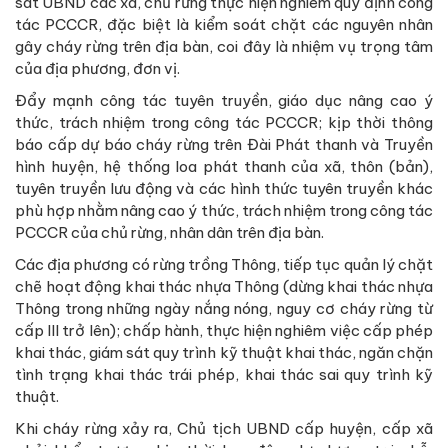
sát UBND các xã, chủ rừng thực hiện nghiêm quy định công
tác PCCCR, đặc biệt là kiểm soát chặt các nguyên nhân
gây cháy rừng trên địa bàn, coi đây là nhiệm vụ trọng tâm
của địa phương, đơn vị.
Đẩy mạnh công tác tuyên truyền, giáo dục nâng cao ý
thức, trách nhiệm trong công tác PCCCR; kịp thời thông
báo cấp dự báo cháy rừng trên Đài Phát thanh và Truyền
hình huyện, hệ thống loa phát thanh của xã, thôn (bản),
tuyên truyền lưu động và các hình thức tuyên truyền khác
phù hợp nhằm nâng cao ý thức, trách nhiệm trong công tác
PCCCR của chủ rừng, nhân dân trên địa bàn.
Các địa phương có rừng trồng Thông, tiếp tục quản lý chặt
chẽ hoạt động khai thác nhựa Thông (dừng khai thác nhựa
Thông trong những ngày nắng nóng, nguy cơ cháy rừng từ
cấp III trở lên); chấp hành, thực hiện nghiêm việc cấp phép
khai thác, giám sát quy trình kỹ thuật khai thác, ngăn chặn
tình trạng khai thác trái phép, khai thác sai quy trình kỹ
thuật.
Khi cháy rừng xảy ra, Chủ tịch UBND cấp huyện, cấp xã