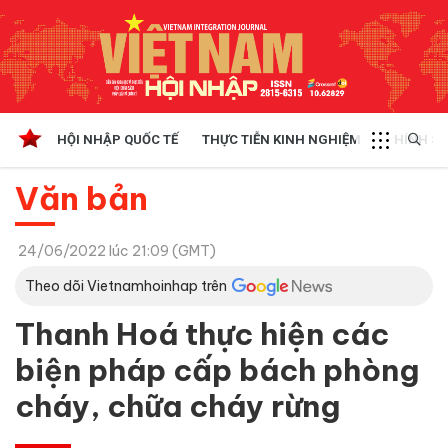
HỘI NHẬP QUỐC TẾ
THỰC TIỄN KINH NGHIỆM
CHÍNH SÁ
Văn bản
24/06/2022 lúc 21:09 (GMT)
Theo dõi Vietnamhoinhap trên
Thanh Hoá thực hiện các
biện pháp cấp bách phòng
cháy, chữa cháy rừng