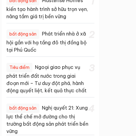
1
Masterise Homes
bất động sản
kiến tạo hành trình sở hữu trọn vẹn,
nâng tầm giá trị bền vững
2
Phát triển nhà ở xã
bất động sản
hội gắn với hạ tầng đô thị đồng bộ
tại Phú Quốc
3
Ngoại giao phục vụ
Tiêu điểm
phát triển đất nước trong giai
đoạn mới – Tư duy đột phá, hành
động quyết liệt, kết quả thực chất
4
Nghị quyết 21: Xung
bất động sản
lực thể chế mở đường cho thị
trường bất động sản phát triển bền
vững