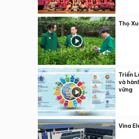
Thọ Xu
Triển 
và hành
vững
Vina El