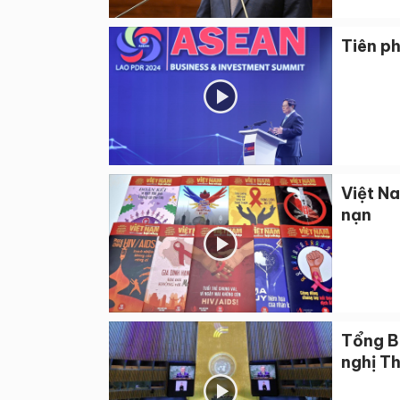
Tiên p
Việt Na
nạn
Tổng Bí
nghị Th