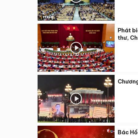
Phát bi
thư, Ch
Chương 
Bác Hồ