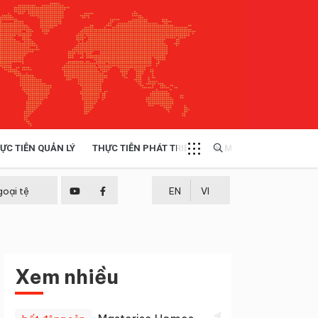
ỰC TIỄN QUẢN LÝ
THỰC TIỄN PHÁT TRIỂN
MULTIMEDIA
TÀI NGUYÊN - MÔI TRƯỜNG
goại tệ
EN
VI
THỰC TIỄN - KINH NGHIỆM
Xem nhiều