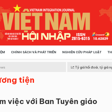
IỆM
CHÍNH SÁCH VÀ PHÁT TRIỂN
NGHIÊN CỨU PHÁP LUẬT
TH
HÓA XÃ HỘI
CHÍNH SÁCH
ews
Tỷ giá hối đoái, tỷ giá n
ương tiện
 TIỄN QUẢN LÝ
VIỆT NAM ĐIỂM ĐẾN
àm việc với Ban Tuyên giáo