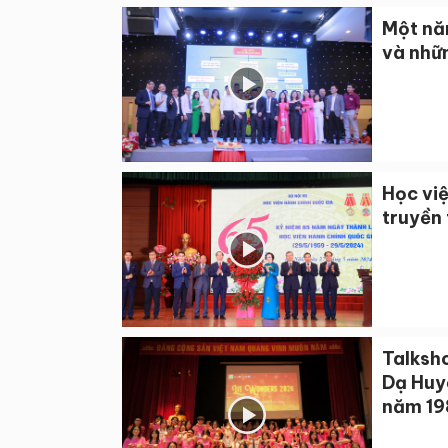
Một nă
và nhữ
Học vi
truyền
Talksh
Dạ Huy
năm 19