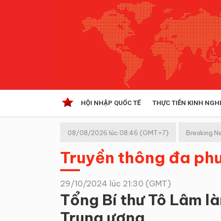
HỘI NHẬP QUỐC TẾ
THỰC TIỄN KINH NGH
HỘI NHẬP QUỐC TẾ
VĂN 
08/08/2026 lúc 08:46 (GMT+7)
Breaking N
Kinh tế hội nhập
Truyền thông đa ph
Doanh nghiệp
NGHIÊN CỨU PHÁP LUẬT
THỰC
29/10/2024 lúc 21:30 (GMT)
Tổng Bí thư Tô Lâm l
Trung ương