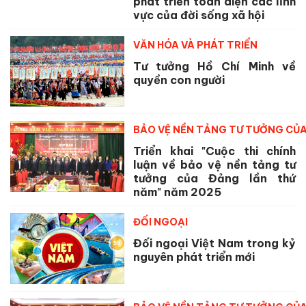
phát triển toàn diện các lĩnh
vực của đời sống xã hội
VĂN HÓA VÀ PHÁT TRIỂN
Tư tưởng Hồ Chí Minh về
quyền con người
BẢO VỆ NỀN TẢNG TƯ TƯỞNG CỦ
Triển khai "Cuộc thi chính
luận về bảo vệ nền tảng tư
tưởng của Đảng lần thứ
năm" năm 2025
ĐỐI NGOẠI
Đối ngoại Việt Nam trong kỷ
nguyên phát triển mới