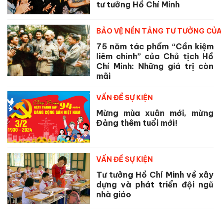
tư tưởng Hồ Chí Minh
BẢO VỆ NỀN TẢNG TƯ TƯỞNG CỦ
75 năm tác phẩm “Cần kiệm
liêm chính” của Chủ tịch Hồ
Chí Minh: Những giá trị còn
mãi
VẤN ĐỀ SỰ KIỆN
Mừng mùa xuân mới, mừng
Đảng thêm tuổi mới!
VẤN ĐỀ SỰ KIỆN
Tư tưởng Hồ Chí Minh về xây
dựng và phát triển đội ngũ
nhà giáo