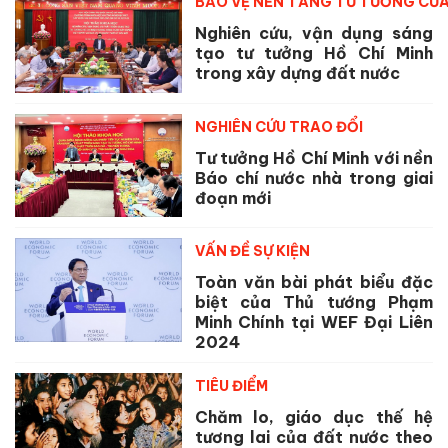
BẢO VỆ NỀN TẢNG TƯ TƯỞNG CỦ
Nghiên cứu, vận dụng sáng
tạo tư tưởng Hồ Chí Minh
trong xây dựng đất nước
NGHIÊN CỨU TRAO ĐỔI
Tư tưởng Hồ Chí Minh với nền
Báo chí nước nhà trong giai
đoạn mới
VẤN ĐỀ SỰ KIỆN
Toàn văn bài phát biểu đặc
biệt của Thủ tướng Phạm
Minh Chính tại WEF Đại Liên
2024
TIÊU ĐIỂM
Chăm lo, giáo dục thế hệ
tương lai của đất nước theo