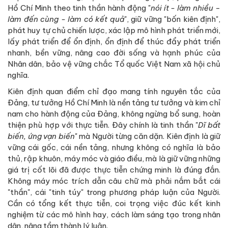
Hồ Chí Minh theo tinh thần hành động "
nói ít
-
làm nhiều
-
làm đến cùng - làm có kết quả
", giữ vững "bốn kiên định",
phát huy tự chủ chiến lược, xác lập mô hình phát triển mới,
lấy phát triển để ổn định, ổn định để thúc đẩy phát triển
nhanh, bền vững, nâng cao đời sống và hạnh phúc của
Nhân dân, bảo vệ vững chắc Tổ quốc Việt Nam xã hội chủ
nghĩa.
Kiên định quan điểm chỉ đạo mang tính nguyên tắc của
Đảng, tư tưởng Hồ Chí Minh là nền tảng tư tưởng và kim chỉ
nam cho hành động của Đảng, không ngừng bổ sung, hoàn
thiện phù hợp với thực tiễn. Đây chính là tinh thần "
Dĩ bất
biến, ứng vạn biến
" mà Người từng căn dặn. Kiên định là giữ
vững cái gốc, cái nền tảng, nhưng không có nghĩa là bảo
thủ, rập khuôn, máy móc và giáo điều, mà là giữ vững những
giá trị cốt lõi đã được thực tiễn chứng minh là đúng đắn.
Không máy móc trích dẫn câu chữ mà phải nắm bắt cái
"thần", cái "tinh túy" trong phương pháp luận của Người.
Cần có tổng kết thực tiễn, coi trọng việc đúc kết kinh
nghiệm từ các mô hình hay, cách làm sáng tạo trong nhân
dân, nâng tầm thành lý luận.