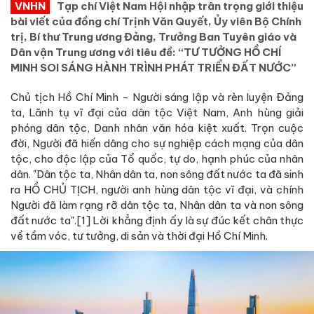
VNHN
Tạp chí Việt Nam Hội nhập trân trọng giới thiệu
bài viết của đồng chí Trịnh Văn Quyết, Ủy viên Bộ Chính
trị, Bí thư Trung ương Đảng, Trưởng Ban Tuyên giáo và
Dân vận Trung ương với tiêu đề: “TƯ TƯỞNG HỒ CHÍ
MINH SOI SÁNG HÀNH TRÌNH PHÁT TRIỂN ĐẤT NƯỚC”
Chủ tịch Hồ Chí Minh - Người sáng lập và rèn luyện Đảng
ta, Lãnh tụ vĩ đại của dân tộc Việt Nam, Anh hùng giải
phóng dân tộc, Danh nhân văn hóa kiệt xuất. Trọn cuộc
đời, Người đã hiến dâng cho sự nghiệp cách mạng của dân
tộc, cho độc lập của Tổ quốc, tự do, hạnh phúc của nhân
dân. "Dân tộc ta, Nhân dân ta, non sông đất nước ta đã sinh
ra HỒ CHỦ TỊCH, người anh hùng dân tộc vĩ đại, và chính
Người đã làm rạng rỡ dân tộc ta, Nhân dân ta và non sông
đất nước ta".[1] Lời khẳng định ấy là sự đúc kết chân thực
về tầm vóc, tư tưởng, di sản và thời đại Hồ Chí Minh.