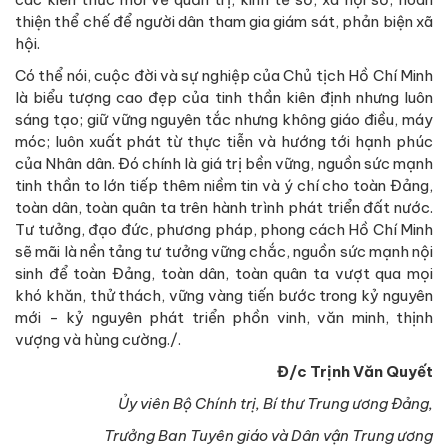
thiện thể chế để người dân tham gia giám sát, phản biện xã
hội.
Có thể nói, cuộc đời và sự nghiệp của Chủ tịch Hồ Chí Minh
là biểu tượng cao đẹp của tinh thần kiên định nhưng luôn
sáng tạo; giữ vững nguyên tắc nhưng không giáo điều, máy
móc; luôn xuất phát từ thực tiễn và hướng tới hạnh phúc
của Nhân dân. Đó chính là giá trị bền vững, nguồn sức mạnh
tinh thần to lớn tiếp thêm niềm tin và ý chí cho toàn Đảng,
toàn dân, toàn quân ta trên hành trình phát triển đất nước.
Tư tưởng, đạo đức, phương pháp, phong cách Hồ Chí Minh
sẽ mãi là nền tảng tư tưởng vững chắc, nguồn sức mạnh nội
sinh để toàn Đảng, toàn dân, toàn quân ta vượt qua mọi
khó khăn, thử thách, vững vàng tiến bước trong kỷ nguyên
mới - kỷ nguyên phát triển phồn vinh, văn minh, thịnh
vượng và hùng cường./.
Đ/c Trịnh Văn Quyết
Ủy viên Bộ Chính trị, Bí thư Trung ương Đảng,
Trưởng Ban Tuyên giáo và Dân vận Trung ương