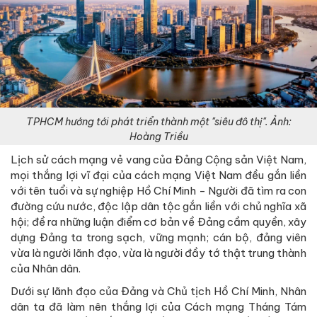
TPHCM hướng tới phát triển thành một "siêu đô thị". Ảnh:
Hoàng Triều
Lịch sử cách mạng vẻ vang của Đảng Cộng sản Việt Nam,
mọi thắng lợi vĩ đại của cách mạng Việt Nam đều gắn liền
với tên tuổi và sự nghiệp Hồ Chí Minh - Người đã tìm ra con
đường cứu nước, độc lập dân tộc gắn liền với chủ nghĩa xã
hội; đề ra những luận điểm cơ bản về Đảng cầm quyền, xây
dựng Đảng ta trong sạch, vững mạnh; cán bộ, đảng viên
vừa là người lãnh đạo, vừa là người đầy tớ thật trung thành
của Nhân dân.
Dưới sự lãnh đạo của Đảng và Chủ tịch Hồ Chí Minh, Nhân
dân ta đã làm nên thắng lợi của Cách mạng Tháng Tám