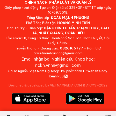
CHÍNH SÁCH, PHÁP LUẬT VÀ QUẢN LÝ
Giấy phép hoạt động Tạp chí Điện tử số 329/GP-BTTTT cấp ngày
10/09/2018.
Tổng Biên tập:
ĐOÀN MẠNH PHƯƠNG
Phó Tổng Biên tập:
HOÀNG MINH TIẾN
Ban Thư ký - Biên tập:
ĐẶNG ĐÌNH CHẤN, PHẠM THỦY, CAO
HÀ, NHẬT QUANG, ĐOÀN HIẾU
Tòa soạn:T8, Cung Trí thức Thành phố, Số 1 Tôn Thất Thuyết, Cầu
Giấy, Hà Nội.
Truyền thông - Quảng cáo:
0826166777
- Hòm thư:
tcvietnamhoinhap@gmail.com
Email nhận bài Nghiên cứu Khoa học:
nckh.vnhn@gmail.com
Ghi rõ nguồn "Việt Nam Hội Nhập" khi phát hành từ Website này.
Kênh RSS
Designed & developed by VIETNAMPEDIA.COM
©
AICMS v2022