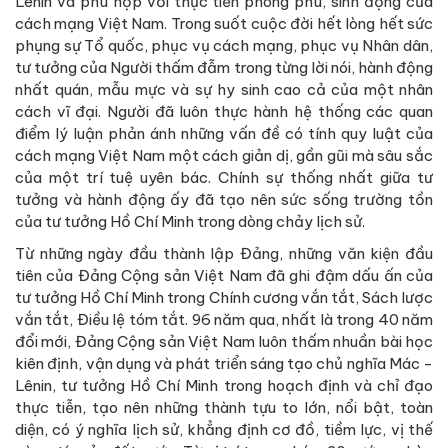
Lênin và phù hợp với thực tiễn phong phú, sinh động của
cách mạng Việt Nam. Trong suốt cuộc đời hết lòng hết sức
phụng sự Tổ quốc, phục vụ cách mạng, phục vụ Nhân dân,
tư tưởng của Người thấm đẫm trong từng lời nói, hành động
nhất quán, mẫu mực và sự hy sinh cao cả của một nhân
cách vĩ đại. Người đã luôn thực hành hệ thống các quan
điểm lý luận phản ánh những vấn đề có tính quy luật của
cách mạng Việt Nam một cách giản dị, gần gũi mà sâu sắc
của một trí tuệ uyên bác. Chính sự thống nhất giữa tư
tưởng và hành động ấy đã tạo nên sức sống trường tồn
của tư tưởng Hồ Chí Minh trong dòng chảy lịch sử.
Từ những ngày đầu thành lập Đảng, những văn kiện đầu
tiên của Đảng Cộng sản Việt Nam đã ghi đậm dấu ấn của
tư tưởng Hồ Chí Minh trong Chính cương vắn tắt, Sách lược
vắn tắt, Điều lệ tóm tắt. 96 năm qua, nhất là trong 40 năm
đổi mới, Đảng Cộng sản Việt Nam luôn thấm nhuần bài học
kiên định, vận dụng và phát triển sáng tạo chủ nghĩa Mác -
Lênin, tư tưởng Hồ Chí Minh trong hoạch định và chỉ đạo
thực tiễn, tạo nên những thành tựu to lớn, nổi bật, toàn
diện, có ý nghĩa lịch sử, khẳng định cơ đồ, tiềm lực, vị thế