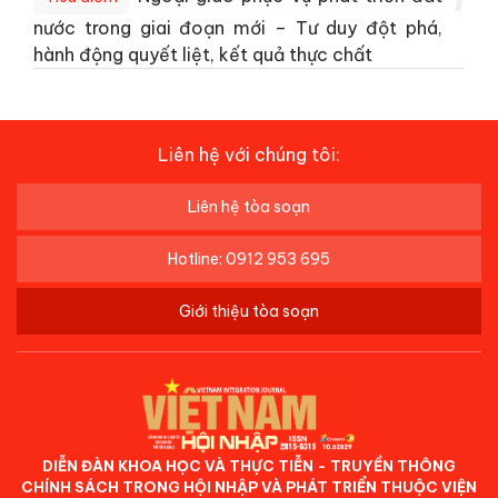
nước trong giai đoạn mới – Tư duy đột phá,
hành động quyết liệt, kết quả thực chất
Liên hệ với chúng tôi:
Liên hệ tòa soạn
Hotline: 0912 953 695
Giới thiệu tòa soạn
DIỄN ĐÀN KHOA HỌC VÀ THỰC TIỄN - TRUYỀN THÔNG
CHÍNH SÁCH TRONG HỘI NHẬP VÀ PHÁT TRIỂN THUỘC VIỆN