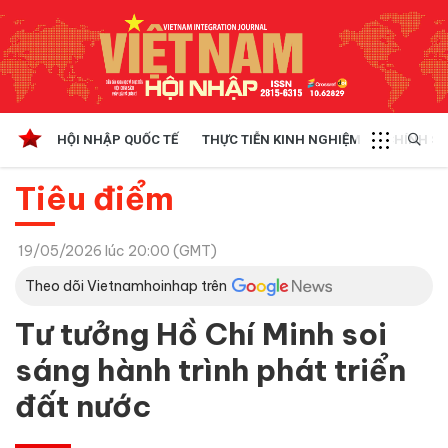
HỘI NHẬP QUỐC TẾ
THỰC TIỄN KINH NGHIỆM
CHÍNH SÁ
Tiêu điểm
19/05/2026 lúc 20:00 (GMT)
Theo dõi Vietnamhoinhap trên
Tư tưởng Hồ Chí Minh soi
sáng hành trình phát triển
đất nước