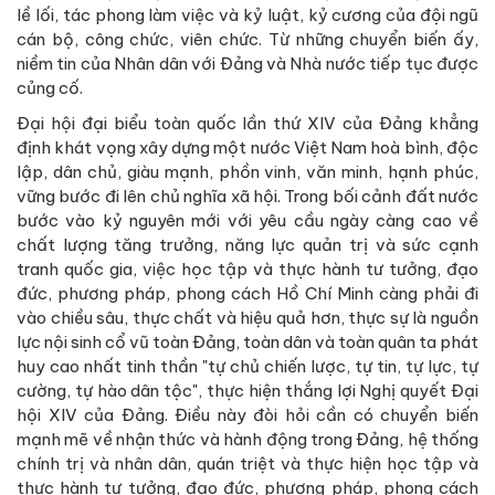
lề lối, tác phong làm việc và kỷ luật, kỷ cương của đội ngũ
cán bộ, công chức, viên chức. Từ những chuyển biến ấy,
niềm tin của Nhân dân với Đảng và Nhà nước tiếp tục được
củng cố.
Đại hội đại biểu toàn quốc lần thứ XIV của Đảng khẳng
định khát vọng xây dựng một nước Việt Nam hoà bình, độc
lập, dân chủ, giàu mạnh, phồn vinh, văn minh, hạnh phúc,
vững bước đi lên chủ nghĩa xã hội. Trong bối cảnh đất nước
bước vào kỷ nguyên mới với yêu cầu ngày càng cao về
chất lượng tăng trưởng, năng lực quản trị và sức cạnh
tranh quốc gia, việc học tập và thực hành tư tưởng, đạo
đức, phương pháp, phong cách Hồ Chí Minh càng phải đi
vào chiều sâu, thực chất và hiệu quả hơn, thực sự là nguồn
lực nội sinh cổ vũ toàn Đảng, toàn dân và toàn quân ta phát
huy cao nhất tinh thần "tự chủ chiến lược, tự tin, tự lực, tự
cường, tự hào dân tộc", thực hiện thắng lợi Nghị quyết Đại
hội XIV của Đảng. Điều này đòi hỏi cần có chuyển biến
mạnh mẽ về nhận thức và hành động trong Đảng, hệ thống
chính trị và nhân dân, quán triệt và thực hiện học tập và
thực hành tư tưởng, đạo đức, phương pháp, phong cách