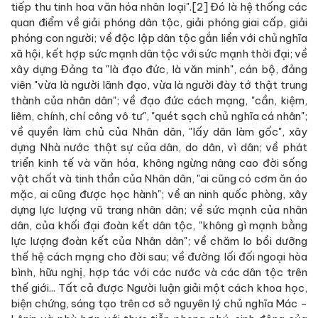
tiếp thu tinh hoa văn hóa nhân loại".[2] Đó là hệ thống các
quan điểm về giải phóng dân tộc, giải phóng giai cấp, giải
phóng con người; về độc lập dân tộc gắn liền với chủ nghĩa
xã hội, kết hợp sức mạnh dân tộc với sức mạnh thời đại; về
xây dựng Đảng ta "là đạo đức, là văn minh", cán bộ, đảng
viên "vừa là người lãnh đạo, vừa là người đày tớ thật trung
thành của nhân dân"; về đạo đức cách mạng, "cần, kiệm,
liêm, chính, chí công vô tư", "quét sạch chủ nghĩa cá nhân";
về quyền làm chủ của Nhân dân, "lấy dân làm gốc", xây
dựng Nhà nước thật sự của dân, do dân, vì dân; về phát
triển kinh tế và văn hóa, không ngừng nâng cao đời sống
vật chất và tinh thần của Nhân dân, "ai cũng có cơm ăn áo
mặc, ai cũng được học hành"; về an ninh quốc phòng, xây
dựng lực lượng vũ trang nhân dân; về sức mạnh của nhân
dân, của khối đại đoàn kết dân tộc, "không gì mạnh bằng
lực lượng đoàn kết của Nhân dân"; về chăm lo bồi dưỡng
thế hệ cách mạng cho đời sau; về đường lối đối ngoại hòa
bình, hữu nghị, hợp tác với các nước và các dân tộc trên
thế giới... Tất cả được Người luận giải một cách khoa học,
biện chứng, sáng tạo trên cơ sở nguyên lý chủ nghĩa Mác -