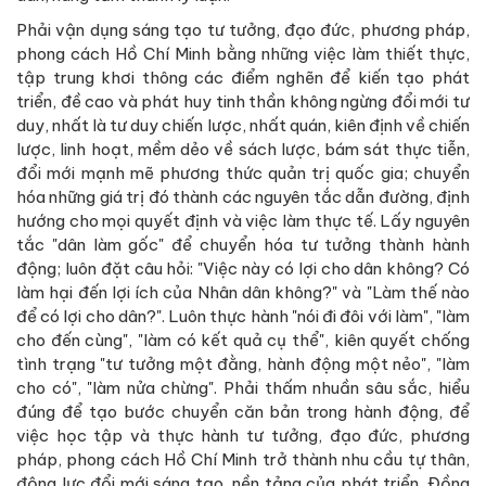
Phải vận dụng sáng tạo tư tưởng, đạo đức, phương pháp,
phong cách Hồ Chí Minh bằng những việc làm thiết thực,
tập trung khơi thông các điểm nghẽn để kiến tạo phát
triển, đề cao và phát huy tinh thần không ngừng đổi mới tư
duy, nhất là tư duy chiến lược, nhất quán, kiên định về chiến
lược, linh hoạt, mềm dẻo về sách lược, bám sát thực tiễn,
đổi mới mạnh mẽ phương thức quản trị quốc gia; chuyển
hóa những giá trị đó thành các nguyên tắc dẫn đường, định
hướng cho mọi quyết định và việc làm thực tế. Lấy nguyên
tắc "dân làm gốc" để chuyển hóa tư tưởng thành hành
động; luôn đặt câu hỏi: "Việc này có lợi cho dân không? Có
làm hại đến lợi ích của Nhân dân không?" và "Làm thế nào
để có lợi cho dân?". Luôn thực hành "nói đi đôi với làm", "làm
cho đến cùng", "làm có kết quả cụ thể", kiên quyết chống
tình trạng "tư tưởng một đằng, hành động một nẻo", "làm
cho có", "làm nửa chừng". Phải thấm nhuần sâu sắc, hiểu
đúng để tạo bước chuyển căn bản trong hành động, để
việc học tập và thực hành tư tưởng, đạo đức, phương
pháp, phong cách Hồ Chí Minh trở thành nhu cầu tự thân,
động lực đổi mới sáng tạo, nền tảng của phát triển. Đồng