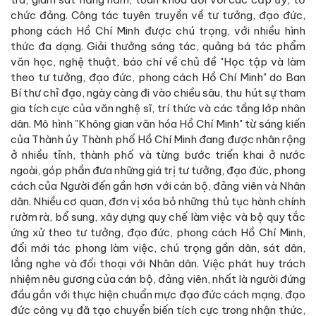
chức đảng. Công tác tuyên truyền về tư tưởng, đạo đức,
phong cách Hồ Chí Minh được chú trọng, với nhiều hình
thức đa dạng. Giải thưởng sáng tác, quảng bá tác phẩm
văn học, nghệ thuật, báo chí về chủ đề "Học tập và làm
theo tư tưởng, đạo đức, phong cách Hồ Chí Minh" do Ban
Bí thư chỉ đạo, ngày càng đi vào chiều sâu, thu hút sự tham
gia tích cực của văn nghệ sĩ, trí thức và các tầng lớp nhân
dân. Mô hình "Không gian văn hóa Hồ Chí Minh" từ sáng kiến
của Thành ủy Thành phố Hồ Chí Minh đang được nhân rộng
ở nhiều tỉnh, thành phố và từng bước triển khai ở nước
ngoài, góp phần đưa những giá trị tư tưởng, đạo đức, phong
cách của Người đến gần hơn với cán bộ, đảng viên và Nhân
dân. Nhiều cơ quan, đơn vị xóa bỏ những thủ tục hành chính
rườm rà, bổ sung, xây dựng quy chế làm việc và bộ quy tắc
ứng xử theo tư tưởng, đạo đức, phong cách Hồ Chí Minh,
đổi mới tác phong làm việc, chú trọng gần dân, sát dân,
lắng nghe và đối thoại với Nhân dân. Việc phát huy trách
nhiệm nêu gương của cán bộ, đảng viên, nhất là người đứng
đầu gắn với thực hiện chuẩn mực đạo đức cách mạng, đạo
đức công vụ đã tạo chuyển biến tích cực trong nhận thức,