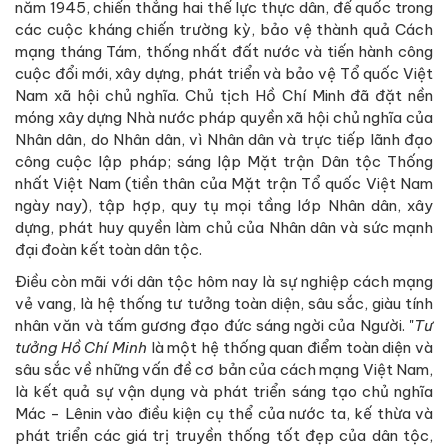
năm 1945, chiến thắng hai thế lực thực dân, đế quốc trong
các cuộc kháng chiến trường kỳ, bảo vệ thành quả Cách
mạng tháng Tám, thống nhất đất nước và tiến hành công
cuộc đổi mới, xây dựng, phát triển và bảo vệ Tổ quốc Việt
Nam xã hội chủ nghĩa. Chủ tịch Hồ Chí Minh đã đặt nền
móng xây dựng Nhà nước pháp quyền xã hội chủ nghĩa của
Nhân dân, do Nhân dân, vì Nhân dân và trực tiếp lãnh đạo
công cuộc lập pháp; sáng lập Mặt trận Dân tộc Thống
nhất Việt Nam (tiền thân của Mặt trận Tổ quốc Việt Nam
ngày nay), tập hợp, quy tụ mọi tầng lớp Nhân dân, xây
dựng, phát huy quyền làm chủ của Nhân dân và sức mạnh
đại đoàn kết toàn dân tộc.
Điều còn mãi với dân tộc hôm nay là sự nghiệp cách mạng
vẻ vang, là hệ thống tư tưởng toàn diện, sâu sắc, giàu tính
nhân văn và tấm gương đạo đức sáng ngời của Người. "
Tư
tưởng Hồ Chí Minh
là một hệ thống quan điểm toàn diện và
sâu sắc về những vấn đề cơ bản của cách mạng Việt Nam,
là kết quả sự vận dụng và phát triển sáng tạo chủ nghĩa
Mác - Lênin vào điều kiện cụ thể của nước ta, kế thừa và
phát triển các giá trị truyền thống tốt đẹp của dân tộc,