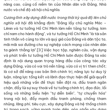
nâng cao, củng cố niềm tin của Nhân dân với Đảng, Nhà
nước và chế độ xã hội chủ nghĩa.
Cương lĩnh xây dựng đất nước trong thời kỳ quá độ lên chủ
nghĩa xã hội
đã khẳng định: "Đảng lấy chủ nghĩa Mác -
Lênin và tư tưởng Hồ Chí Minh làm nền tảng tư tưởng, kim
chỉ nam cho hành động", và tư tưởng Hồ Chí Minh "là tài sản
tinh thần vô cùng to lớn và quý giá của Đảng và dân tộc ta,
mãi mãi soi đường cho sự nghiệp cách mạng của nhân dân
ta giành thắng lợi".[3] Việc học tập, nghiên cứu, vận dụng
và phát triển tư tưởng Hồ Chí Minh luôn được Đảng ta xác
định là nội dung quan trọng hàng đầu của công tác xây
dựng Đảng, vừa có vai trò nền tảng, vừa có vị trí then chốt;
là cơ sở để nâng cao bản lĩnh chính trị, năng lực tư duy lý
luận, năng lực tổng kết và lãnh đạo thực hiện để giải quyết
hiệu quả những vấn đề thực tiễn đặt ra, đấu tranh ngăn
chặn, đẩy lùi sự suy thoái về tư tưởng chính trị, đạo đức, lối
sống và những biểu hiện "tự diễn biến", "tự chuyển hóa"
trong nội bộ, đẩy mạnh đấu tranh phòng, chống tham
nhũng, lãng phí, tiêu cực, xây dựng Đảng và hệ thống chính
trị trong sạch, vững mạnh toàn diện, góp phần xây dựng