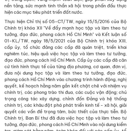
nền tảng, sức mạnh tinh thần xã hội trong phấn đấu thực
hiện các mục tiêu phát triển đất nước.
Thực hiện Chỉ thị số 05-CT/TW, ngày 15/5/2016 của Bộ
Chính trị khóa XII "Về đẩy mạnh học tập và làm theo tư
tưởng, đạo đức, phong cách Hồ Chí Minh" và Kết luận số
01-KL/TW, ngày 18/5/2021 của Bộ Chính trị khóa XIII,
cấp ủy, tổ chức đảng các cấp đã quán triệt, triển khai
nghiêm túc, hiệu quả việc học tập và làm theo tư tưởng,
đạo đức, phong cách Hồ Chí Minh. Cấp ủy các cấp đã căn
cứ tình hình thực tế của từng địa phương, cơ quan, đơn vị,
đưa nội dung học tập và làm theo tư tưởng, đạo đức,
phong cách Hồ Chí Minh vào chương trình hành động, nghị
quyết, kế hoạch hằng năm gắn kết chặt chẽ với nhiệm vụ
chính trị, các phong trào thi đua, các cuộc vận động; chú
trọng công tác xây dựng, chỉnh đốn Đảng và hệ thống
chính trị, các khâu đột phá phát triển kinh tế - xã hội, giải
quyết các vấn đề trọng tâm, bức thiết của thực tiễn. Bộ
Chính trị, Ban Bí thư đã đưa việc học tập và làm theo tư
tưởng, đạo đức, phong cách Hồ Chí Minh vào nội dung kiểm
tra, giám sát hằng năm, toàn khóa đối với các cấp ủy, tổ