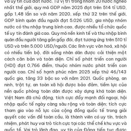
và uy tín của đất nước. Từ vị trí trong nhóm 20 nước nghèo
nhất thế giới, quy mô GDP năm 2025 đạt trên 514 tỉ USD,
gấp 1,48 lần so với năm 2020, xếp thứ 32 trên thế giới,
GDP bình quân đầu người đạt 5.026 USD, gia nhập nhóm
nước có thu nhập trung bình cao, được nhiều tổ chức quốc
tế uy tín đánh giá cao. Quy mô nền kinh tế và thu nhập bình
quân đầu người tăng gần gấp đôi, đạt tương ứng trên 510 tỉ
USD và trên 5.000 USD/người. Các lĩnh vực văn hoá, xã hội
có nhiều tiến bộ, đời sống nhân dân được cải thiện một
cách căn bản và toàn diện. Chỉ số phát triển con người
(HDI) đạt 0,766 điểm, thuộc nhóm nước phát triển con
người cao. Chỉ số hạnh phúc năm 2025 xếp thứ 46/143
quốc gia, tăng 33 bậc so với năm 2021. Quốc phòng, an
ninh, trật tự, an toàn xã hội được bảo đảm, tiềm lực của
nền quốc phòng toàn dân được xây dựng khá toàn diện.
Việt Nam đã chủ động, tích cực đẩy mạnh đối ngoại, hội
nhập quốc tế ngày càng sâu rộng và toàn diện; tích cực
tham gia vào nỗ lực của cộng đồng quốc tế trong giải
quyết các vấn đề toàn cầu, là thành viên có uy tín, trách
nhiệm, phát huy vai trò tích cực tại các thể chế khu vực và
quốc tế. Vai trò lãnh đạo, uy tín của Đảng tiếp tục được