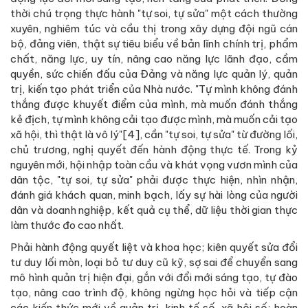
thời chú trọng thực hành "tự soi, tự sửa" một cách thường
xuyên, nghiêm túc và cầu thị trong xây dựng đội ngũ cán
bộ, đảng viên, thật sự tiêu biểu về bản lĩnh chính trị, phẩm
chất, năng lực, uy tín, nâng cao năng lực lãnh đạo, cầm
quyền, sức chiến đấu của Đảng và năng lực quản lý, quản
trị, kiến tạo phát triển của Nhà nước. "Tự mình không đánh
thắng được khuyết điểm của mình, mà muốn đánh thắng
kẻ địch, tự mình không cải tạo được mình, mà muốn cải tạo
xã hội, thì thật là vô lý"[4], cần "tự soi, tự sửa" từ đường lối,
chủ trương, nghị quyết đến hành động thực tế. Trong kỷ
nguyên mới, hội nhập toàn cầu và khát vọng vươn mình của
dân tộc, "tự soi, tự sửa" phải được thực hiện, nhìn nhận,
đánh giá khách quan, minh bạch, lấy sự hài lòng của người
dân và doanh nghiệp, kết quả cụ thể, dữ liệu thời gian thực
làm thước đo cao nhất.
Phải hành động quyết liệt và khoa học; kiên quyết sửa đổi
tư duy lối mòn, loại bỏ tư duy cũ kỹ, sợ sai để chuyển sang
mô hình quản trị hiện đại, gắn với đổi mới sáng tạo, tự đào
tạo, nâng cao trình độ, không ngừng học hỏi và tiếp cận
các kiến thức mới về quản trị, kinh tế số, xã hội số; hoàn