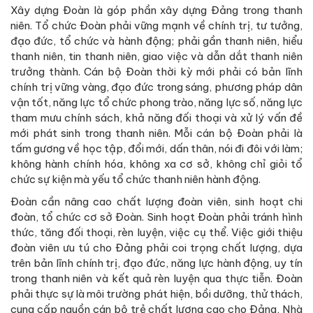
Xây dựng Đoàn là góp phần xây dựng Đảng trong thanh
niên. Tổ chức Đoàn phải vững mạnh về chính trị, tư tưởng,
đạo đức, tổ chức và hành động; phải gần thanh niên, hiểu
thanh niên, tin thanh niên, giao việc và dẫn dắt thanh niên
trưởng thành. Cán bộ Đoàn thời kỳ mới phải có bản lĩnh
chính trị vững vàng, đạo đức trong sáng, phương pháp dân
vận tốt, năng lực tổ chức phong trào, năng lực số, năng lực
tham mưu chính sách, khả năng đối thoại và xử lý vấn đề
mới phát sinh trong thanh niên. Mỗi cán bộ Đoàn phải là
tấm gương về học tập, đổi mới, dấn thân, nói đi đôi với làm;
không hành chính hóa, không xa cơ sở, không chỉ giỏi tổ
chức sự kiện mà yếu tổ chức thanh niên hành động.
Đoàn cần nâng cao chất lượng đoàn viên, sinh hoạt chi
đoàn, tổ chức cơ sở Đoàn. Sinh hoạt Đoàn phải tránh hình
thức, tăng đối thoại, rèn luyện, việc cụ thể. Việc giới thiệu
đoàn viên ưu tú cho Đảng phải coi trọng chất lượng, dựa
trên bản lĩnh chính trị, đạo đức, năng lực hành động, uy tín
trong thanh niên và kết quả rèn luyện qua thực tiễn. Đoàn
phải thực sự là môi trường phát hiện, bồi dưỡng, thử thách,
cung cấp nguồn cán bộ trẻ chất lượng cao cho Đảng, Nhà