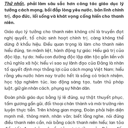
Thứ nh
ất
, phải làm sâu sắc hơn công tác giáo dục lý
tưởng cách mạng, bồi đắp lòng yêu nước, bản lĩnh chính
trị, đạo đức, lối sống và khát vọng cống hiến cho thanh
niên.
Giáo dục lý tưởng cho thanh niên không chỉ là truyền đạt
nghị quyết, tổ chức sinh hoạt chính trị, càng không thể
dừng ở khẩu hiệu. Điều quan trọng là làm cho thanh niên
hiểu đúng, tin mãnh liệt, hành động tự giác: Hiểu giá trị của
độc lập, tự do; hiểu con đường độc lập dân tộc gắn liền với
chủ nghĩa xã hội; hiểu vì sao sự lãnh đạo của Đảng là nhân
tố quyết định mọi thắng lợi của cách mạng Việt Nam; hiểu
rằng yêu nước hôm nay trước hết là sống có trách nhiệm,
học tập nghiêm túc, lao động sáng tạo, tuân thủ pháp
luật, giữ gìn nhân cách, phụng sự Nhân dân.
Đoàn phải giáo dục bằng lý lẽ đúng, sự thật thuyết phục,
tấm gương gần gũi, đối thoại chân thành và môi trường rèn
luyện thực tiễn. Trên không gian mạng, Đoàn phải hiện diện
mạnh mẽ, thông minh, nhân văn; biết lắng nghe, nói đúng
điều thanh niên cần, nói bằng cách thanh niên hiểu; lan tỏa