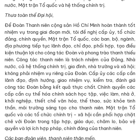
nước, Mặt trận Tổ quốc và hệ thống chính trị.
Thưa toàn thể Đại hội,
Để Đoàn Thanh niên cộng sản Hồ Chí Minh hoàn thành tốt
nhiệm vụ trong giai đoạn mới, tôi đề nghị cấp ủy, tổ chức
đảng, chính quyền, Mặt trận Tổ quốc, các ban, bộ, ngành,
địa phương tiếp tục lãnh đạo, chỉ đạo, phối hợp, tạo điều
kiện thuận lợi cho công tác Đoàn và phong trào thanh thiếu
niên. Công tác thanh niên là trách nhiệm của Đảng, Nhà
nước, cả hệ thống chính trị, gia đình, nhà trường và xã hội;
không phải nhiệm vụ riêng của Đoàn. Cấp ủy các cấp cần
lãnh đạo, định hướng, giao nhiệm vụ, kiểm tra, đánh giá
công tác Đoàn bằng kết quả thực chất. Chính quyền các
cấp cần cụ thể hóa chính sách học tập, việc làm, nhà ở,
khởi nghiệp, thiết chế văn hóa, thể thao, sức khỏe tinh
thần, môi trường sáng tạo cho thanh niên. Mặt trận Tổ
quốc và các tổ chức chính trị - xã hội cần phối hợp chặt
chẽ với Đoàn trong tập hợp, giáo dục, chăm lo, bảo vệ
quyền và lợi ích hợp pháp, chính đáng của thanh niên.
C
ác bạn đoàn viên, thanh niên thân mến,