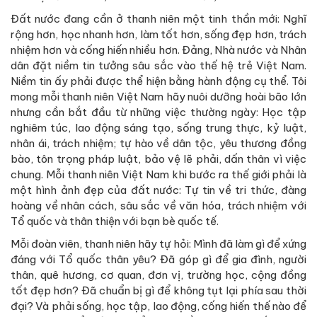
Đất nước đang cần ở thanh niên một tinh thần mới: Nghĩ
rộng hơn, học nhanh hơn, làm tốt hơn, sống đẹp hơn, trách
nhiệm hơn và cống hiến nhiều hơn. Đảng, Nhà nước và Nhân
dân đặt niềm tin tưởng sâu sắc vào thế hệ trẻ Việt Nam.
Niềm tin ấy phải được thể hiện bằng hành động cụ thể. Tôi
mong mỗi thanh niên Việt Nam hãy nuôi dưỡng hoài bão lớn
nhưng cần bắt đầu từ những việc thường ngày: Học tập
nghiêm túc, lao động sáng tạo, sống trung thực, kỷ luật,
nhân ái, trách nhiệm; tự hào về dân tộc, yêu thương đồng
bào, tôn trọng pháp luật, bảo vệ lẽ phải, dấn thân vì việc
chung. Mỗi thanh niên Việt Nam khi bước ra thế giới phải là
một hình ảnh đẹp của đất nước: Tự tin về tri thức, đàng
hoàng về nhân cách, sâu sắc về văn hóa, trách nhiệm với
Tổ quốc và thân thiện với bạn bè quốc tế.
Mỗi đoàn viên, thanh niên hãy tự hỏi: Mình đã làm gì để xứng
đáng với Tổ quốc thân yêu? Đã góp gì để gia đình, người
thân, quê hương, cơ quan, đơn vị, trường học, cộng đồng
tốt đẹp hơn? Đã chuẩn bị gì để không tụt lại phía sau thời
đại? Và phải sống, học tập, lao động, cống hiến thế nào để