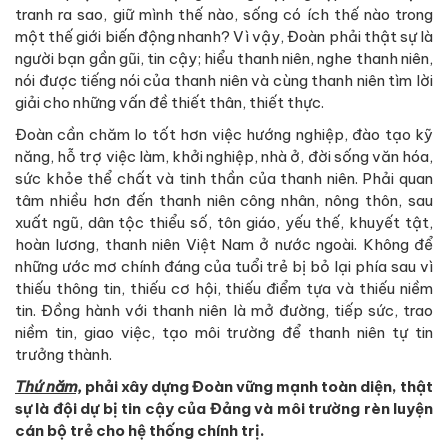
tranh ra sao, giữ mình thế nào, sống có ích thế nào trong
một thế giới biến động nhanh? Vì vậy, Đoàn phải thật sự là
người bạn gần gũi, tin cậy; hiểu thanh niên, nghe thanh niên,
nói được tiếng nói của thanh niên và cùng thanh niên tìm lời
giải cho những vấn đề thiết thân, thiết thực.
Đoàn cần chăm lo tốt hơn việc hướng nghiệp, đào tạo kỹ
năng, hỗ trợ việc làm, khởi nghiệp, nhà ở, đời sống văn hóa,
sức khỏe thể chất và tinh thần của thanh niên. Phải quan
tâm nhiều hơn đến thanh niên công nhân, nông thôn, sau
xuất ngũ, dân tộc thiểu số, tôn giáo, yếu thế, khuyết tật,
hoàn lương, thanh niên Việt Nam ở nước ngoài. Không để
những ước mơ chính đáng của tuổi trẻ bị bỏ lại phía sau vì
thiếu thông tin, thiếu cơ hội, thiếu điểm tựa và thiếu niềm
tin. Đồng hành với thanh niên là mở đường, tiếp sức, trao
niềm tin, giao việc, tạo môi trường để thanh niên tự tin
trưởng thành.
Thứ năm,
phải xây dựng Đoàn vững mạnh toàn diện, thật
sự là đội dự bị tin cậy của Đảng và môi trường rèn luyện
cán bộ trẻ cho hệ thống chính trị.