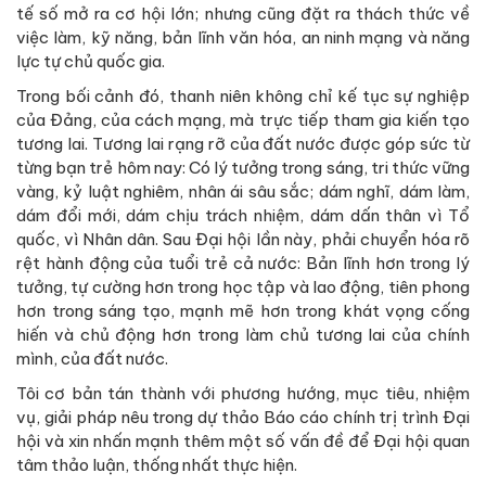
tế số mở ra cơ hội lớn; nhưng cũng đặt ra thách thức về
việc làm, kỹ năng, bản lĩnh văn hóa, an ninh mạng và năng
lực tự chủ quốc gia.
Trong bối cảnh đó, thanh niên không chỉ kế tục sự nghiệp
của Đảng, của cách mạng, mà trực tiếp tham gia kiến tạo
tương lai. Tương lai rạng rỡ của đất nước được góp sức từ
từng bạn trẻ hôm nay: Có lý tưởng trong sáng, tri thức vững
vàng, kỷ luật nghiêm, nhân ái sâu sắc; dám nghĩ, dám làm,
dám đổi mới, dám chịu trách nhiệm, dám dấn thân vì Tổ
quốc, vì Nhân dân. Sau Đại hội lần này, phải chuyển hóa rõ
rệt hành động của tuổi trẻ cả nước: Bản lĩnh hơn trong lý
tưởng, tự cường hơn trong học tập và lao động, tiên phong
hơn trong sáng tạo, mạnh mẽ hơn trong khát vọng cống
hiến và chủ động hơn trong làm chủ tương lai của chính
mình, của đất nước.
Tôi cơ bản tán thành với phương hướng, mục tiêu, nhiệm
vụ, giải pháp nêu trong dự thảo Báo cáo chính trị trình Đại
hội và xin nhấn mạnh thêm một số vấn đề để Đại hội quan
tâm thảo luận, thống nhất thực hiện.