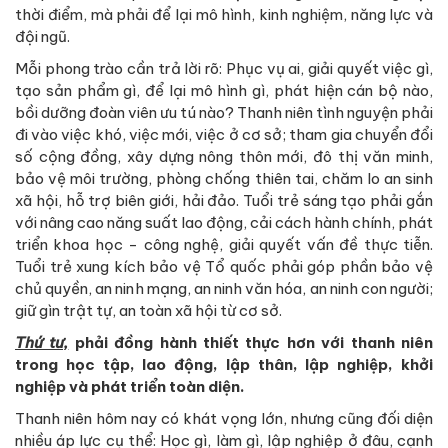
thời điểm, mà phải để lại mô hình, kinh nghiệm, năng lực và
đội ngũ.
Mỗi phong trào cần trả lời rõ: Phục vụ ai, giải quyết việc gì,
tạo sản phẩm gì, để lại mô hình gì, phát hiện cán bộ nào,
bồi dưỡng đoàn viên ưu tú nào? Thanh niên tình nguyện phải
đi vào việc khó, việc mới, việc ở cơ sở; tham gia chuyển đổi
số cộng đồng, xây dựng nông thôn mới, đô thị văn minh,
bảo vệ môi trường, phòng chống thiên tai, chăm lo an sinh
xã hội, hỗ trợ biên giới, hải đảo. Tuổi trẻ sáng tạo phải gắn
với nâng cao năng suất lao động, cải cách hành chính, phát
triển khoa học - công nghệ, giải quyết vấn đề thực tiễn.
Tuổi trẻ xung kích bảo vệ Tổ quốc phải góp phần bảo vệ
chủ quyền, an ninh mạng, an ninh văn hóa, an ninh con người;
giữ gìn trật tự, an toàn xã hội từ cơ sở.
Thứ tư,
phải đồng hành thiết thực hơn với thanh niên
trong học tập, lao động, lập thân, lập nghiệp, khởi
nghiệp và phát triển toàn diện.
Thanh niên hôm nay có khát vọng lớn, nhưng cũng đối diện
nhiều áp lực cụ thể: Học gì, làm gì, lập nghiệp ở đâu, cạnh