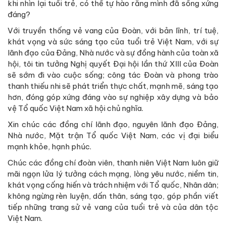
khi nhìn lại tuổi trẻ, có thể tự hào rằng mình đã sống xứng
đáng?
Với truyền thống vẻ vang của Đoàn, với bản lĩnh, trí tuệ,
khát vọng và sức sáng tạo của tuổi trẻ Việt Nam, với sự
lãnh đạo của Đảng, Nhà nước và sự đồng hành của toàn xã
hội, tôi tin tưởng Nghị quyết Đại hội lần thứ XIII của Đoàn
sẽ sớm đi vào cuộc sống; công tác Đoàn và phong trào
thanh thiếu nhi sẽ phát triển thực chất, mạnh mẽ, sáng tạo
hơn, đóng góp xứng đáng vào sự nghiệp xây dựng và bảo
vệ Tổ quốc Việt Nam xã hội chủ nghĩa.
Xin chúc các đồng chí lãnh đạo, nguyên lãnh đạo Đảng,
Nhà nước, Mặt trận Tổ quốc Việt Nam, các vị đại biểu
mạnh khỏe, hạnh phúc.
Chúc các đồng chí đoàn viên, thanh niên Việt Nam luôn giữ
mãi ngọn lửa lý tưởng cách mạng, lòng yêu nước, niềm tin,
khát vọng cống hiến và trách nhiệm với Tổ quốc, Nhân dân;
không ngừng rèn luyện, dấn thân, sáng tạo, góp phần viết
tiếp những trang sử vẻ vang của tuổi trẻ và của dân tộc
Việt Nam.