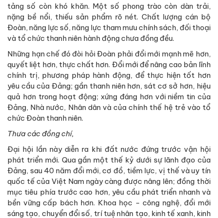
tảng số còn khó khăn. Một số phong trào còn dàn trải,
nặng bề nổi, thiếu sản phẩm rõ nét. Chất lượng cán bộ
Đoàn, năng lực số, năng lực tham mưu chính sách, đối thoại
và tổ chức thanh niên hành động chưa đồng đều.
Những hạn chế đó đòi hỏi Đoàn phải đổi mới mạnh mẽ hơn,
quyết liệt hơn, thực chất hơn. Đổi mới để nâng cao bản lĩnh
chính trị, phương pháp hành động, để thực hiện tốt hơn
yêu cầu của Đảng; gần thanh niên hơn, sát cơ sở hơn, hiệu
quả hơn trong hoạt động; xứng đáng hơn với niềm tin của
Đảng, Nhà nước, Nhân dân và của chính thế hệ trẻ vào tổ
chức Đoàn thanh niên.
Thưa
các đồng chí
,
Đại hội lần này diễn ra khi đất nước đứng trước vận hội
phát triển mới. Qua gần một thế kỷ dưới sự lãnh đạo của
Đảng, sau 40 năm đổi mới, cơ đồ, tiềm lực, vị thế và uy tín
quốc tế của Việt Nam ngày càng được nâng lên; đồng thời
mục tiêu phía trước cao hơn, yêu cầu phát triển nhanh và
bền vững cấp bách hơn. Khoa học - công nghệ, đổi mới
sáng tạo, chuyển đổi số, trí tuệ nhân tạo, kinh tế xanh, kinh