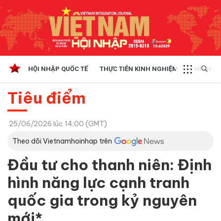
HỘI NHẬP QUỐC TẾ
THỰC TIỄN KINH NGHIỆM
CHÍNH SÁ
Tiêu điểm
25/06/2026 lúc 14:00 (GMT)
Theo dõi Vietnamhoinhap trên
Đầu tư cho thanh niên: Định
hình năng lực cạnh tranh
quốc gia trong kỷ nguyên
mới*