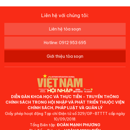
Liên hệ với chúng tôi:
Liên hệ tòa soạn
Hotline: 0912 953 695
Giới thiệu tòa soạn
DIỄN ĐÀN KHOA HỌC VÀ THỰC TIỄN - TRUYỀN THÔNG
CHÍNH SÁCH TRONG HỘI NHẬP VÀ PHÁT TRIỂN THUỘC VIỆN
CHÍNH SÁCH, PHÁP LUẬT VÀ QUẢN LÝ
Giấy phép hoạt động Tạp chí Điện tử số 329/GP-BTTTT cấp ngày
10/09/2018.
Tổng Biên tập:
ĐOÀN MẠNH PHƯƠNG