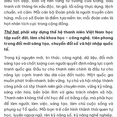
điều tốt đẹp, bảo vệ nền tảng tư tưởng của Đảng, đấu
tranh với thông tin xấu độc, tin giả, lối sống thực dụng, lệch
chuẩn, vô cảm. Mỗi cán bộ Đoàn phải là người truyền cảm
hứng; mỗi cơ sở Đoàn là điểm tựa niềm tin; mỗi đoàn viên là
hạt nhân tích cực trong cộng đồng.
Thứ hai,
phải xây dựng thế hệ thanh niên Việt Nam học
tập suốt đời, làm chủ khoa học - công nghệ, tiên phong
trong đổi mới sáng tạo, chuyển đổi số và hội nhập quốc
tế.
Trong kỷ nguyên mới, tri thức, công nghệ, dữ liệu, đổi mới
sáng tạo và chất lượng con người quyết định năng lực cạnh
tranh quốc gia. Đầu tư cho thanh niên chính là đầu tư cho
năng lực cạnh tranh lâu dài của đất nước. Một quốc gia
muốn phát triển nhanh, bền vững, tự chủ và hội nhập thành
công phải có lớp thanh niên giỏi chuyên môn, vững kỹ năng,
sáng văn hóa, bền bản lĩnh và giàu trách nhiệm xã hội
.
Thanh niên không thể chỉ học để có bằng cấp, mà phải học
để làm người, làm việc, sáng tạo, làm chủ cuộc sống và
phụng sự Tổ quốc. Mỗi bạn trẻ cần hình thành thói quen tự
học, luyện ngoại ngữ, rèn kỹ năng số, kỹ năng nghề nghiệp,