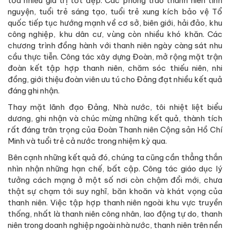
tỏa nhiều giá trị tốt đẹp. Các phong trào thanh niên tình
nguyện, tuổi trẻ sáng tạo, tuổi trẻ xung kích bảo vệ Tổ
quốc tiếp tục hướng mạnh về cơ sở, biên giới, hải đảo, khu
công nghiệp, khu dân cư, vùng còn nhiều khó khăn. Các
chương trình đồng hành với thanh niên ngày càng sát nhu
cầu thực tiễn. Công tác xây dựng Đoàn, mở rộng mặt trận
đoàn kết tập hợp thanh niên, chăm sóc thiếu niên, nhi
đồng, giới thiệu đoàn viên ưu tú cho Đảng đạt nhiều kết quả
đáng ghi nhận.
Thay mặt lãnh đạo Đảng, Nhà nước, tôi nhiệt liệt biểu
dương, ghi nhận và chúc mừng những kết quả, thành tích
rất đáng trân trọng của Đoàn Thanh niên Cộng sản Hồ Chí
Minh và tuổi trẻ cả nước trong nhiệm kỳ qua.
Bên cạnh những kết quả đó, chúng ta cũng cần thẳng thắn
nhìn nhận những hạn chế, bất cập. Công tác giáo dục lý
tưởng cách mạng ở một số nơi còn chậm đổi mới, chưa
thật sự chạm tới suy nghĩ, băn khoăn và khát vọng của
thanh niên. Việc tập hợp thanh niên ngoài khu vực truyền
thống, nhất là thanh niên công nhân, lao động tự do, thanh
niên trong doanh nghiệp ngoài nhà nước, thanh niên trên nền