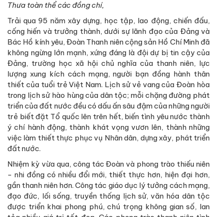
Thưa toàn thể
các đồng chí,
Trải qua 95 năm xây dựng, học tập, lao động, chiến đấu,
cống hiến và trưởng thành, dưới sự lãnh đạo của Đảng và
Bác Hồ kính yêu, Đoàn Thanh niên cộng sản Hồ Chí Minh đã
không ngừng lớn mạnh, xứng đáng là đội dự bị tin cậy của
Đảng, trường học xã hội chủ nghĩa của thanh niên, lực
lượng xung kích cách mạng, người bạn đồng hành thân
thiết của tuổi trẻ Việt Nam. Lịch sử vẻ vang của Đoàn hòa
trong lịch sử hào hùng của dân tộc; mỗi chặng đường phát
triển của đất nước đều có dấu ấn sâu đậm của những người
trẻ biết đặt Tổ quốc lên trên hết, biến tình yêu nước thành
ý chí hành động, thành khát vọng vươn lên, thành những
việc làm thiết thực phục vụ Nhân dân, dựng xây, phát triển
đất nước.
Nhiệm kỳ vừa qua, công tác Đoàn và phong trào thiếu niên
- nhi đồng có nhiều đổi mới, thiết thực hơn, hiện đại hơn,
gần thanh niên hơn. Công tác giáo dục lý tưởng cách mạng,
đạo đức, lối sống, truyền thống lịch sử, văn hóa dân tộc
được triển khai phong phú, chú trọng không gian số, lan