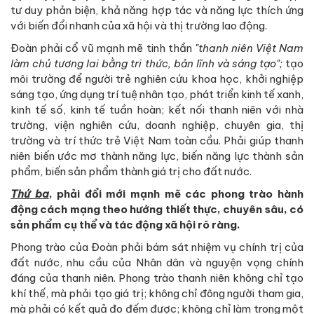
tư duy phản biện, khả năng hợp tác và năng lực thích ứng
với biến đổi nhanh của xã hội và thị trường lao động.
Đoàn phải cổ vũ mạnh mẽ tinh thần
"thanh niên Việt Nam
làm chủ tương lai bằng tri thức, bản lĩnh và sáng tạo";
tạo
môi trường để người trẻ nghiên cứu khoa học, khởi nghiệp
sáng tạo, ứng dụng trí tuệ nhân tạo, phát triển kinh tế xanh,
kinh tế số, kinh tế tuần hoàn; kết nối thanh niên với nhà
trường, viện nghiên cứu, doanh nghiệp, chuyên gia, thị
trường và trí thức trẻ Việt Nam toàn cầu. Phải giúp thanh
niên biến ước mơ thành năng lực, biến năng lực thành sản
phẩm, biến sản phẩm thành giá trị cho đất nước.
Thứ ba
, phải đổi mới mạnh mẽ các phong trào hành
động cách mạng theo hướng thiết thực, chuyên sâu, có
sản phẩm cụ thể và tác động xã hội rõ ràng.
Phong trào của Đoàn phải bám sát nhiệm vụ chính trị của
đất nước, nhu cầu của Nhân dân và nguyện vọng chính
đáng của thanh niên. Phong trào thanh niên không chỉ tạo
khí thế, mà phải tạo giá trị; không chỉ đông người tham gia,
mà phải có kết quả đo đếm được; không chỉ làm trong một