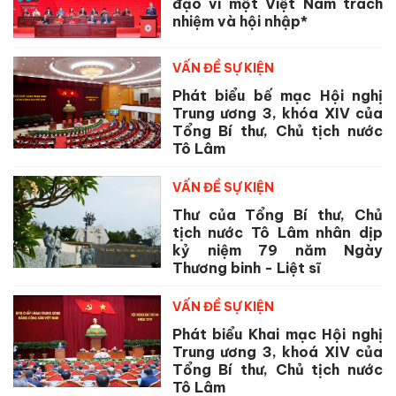
đạo vì một Việt Nam trách
nhiệm và hội nhập*
VẤN ĐỀ SỰ KIỆN
Phát biểu bế mạc Hội nghị
Trung ương 3, khóa XIV của
Tổng Bí thư, Chủ tịch nước
Tô Lâm
VẤN ĐỀ SỰ KIỆN
Thư của Tổng Bí thư, Chủ
tịch nước Tô Lâm nhân dịp
kỷ niệm 79 năm Ngày
Thương binh - Liệt sĩ
VẤN ĐỀ SỰ KIỆN
Phát biểu Khai mạc Hội nghị
Trung ương 3, khoá XIV của
Tổng Bí thư, Chủ tịch nước
Tô Lâm