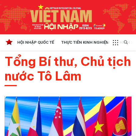
HỘI NHẬP QUỐC TẾ
THỰC TIỄN KINH NGHIỆM
CHÍNH SÁ
Tổng Bí thư, Chủ tịch
nước Tô Lâm