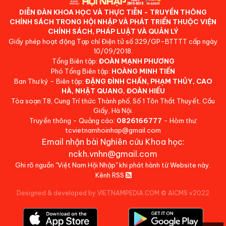
DIỄN ĐÀN KHOA HỌC VÀ THỰC TIỄN - TRUYỀN THÔNG
CHÍNH SÁCH TRONG HỘI NHẬP VÀ PHÁT TRIỂN THUỘC VIỆN
CHÍNH SÁCH, PHÁP LUẬT VÀ QUẢN LÝ
Giấy phép hoạt động Tạp chí Điện tử số 329/GP-BTTTT cấp ngày
10/09/2018.
Tổng Biên tập:
ĐOÀN MẠNH PHƯƠNG
Phó Tổng Biên tập:
HOÀNG MINH TIẾN
Ban Thư ký - Biên tập:
ĐẶNG ĐÌNH CHẤN, PHẠM THỦY, CAO
HÀ, NHẬT QUANG, ĐOÀN HIẾU
Tòa soạn:T8, Cung Trí thức Thành phố, Số 1 Tôn Thất Thuyết, Cầu
Giấy, Hà Nội.
Truyền thông - Quảng cáo:
0826166777
- Hòm thư:
tcvietnamhoinhap@gmail.com
Email nhận bài Nghiên cứu Khoa học:
nckh.vnhn@gmail.com
Ghi rõ nguồn "Việt Nam Hội Nhập" khi phát hành từ Website này.
Kênh RSS
Designed & developed by VIETNAMPEDIA.COM
©
AICMS v2022