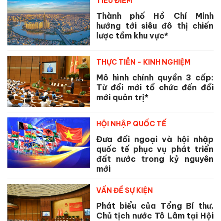
TIÊU ĐIỂM
Thành phố Hồ Chí Minh
hướng tới siêu đô thị chiến
lược tầm khu vực*
THỰC TIỄN - KINH NGHIỆM
Mô hình chính quyền 3 cấp:
Từ đổi mới tổ chức đến đổi
mới quản trị*
HỘI NHẬP QUỐC TẾ
Đưa đối ngoại và hội nhập
quốc tế phục vụ phát triển
đất nước trong kỷ nguyên
mới
VẤN ĐỀ SỰ KIỆN
Phát biểu của Tổng Bí thư,
Chủ tịch nước Tô Lâm tại Hội