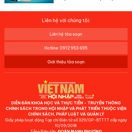
Liên hệ với chúng tôi:
Liên hệ tòa soạn
Hotline: 0912 953 695
Giới thiệu tòa soạn
DIỄN ĐÀN KHOA HỌC VÀ THỰC TIỄN - TRUYỀN THÔNG
CHÍNH SÁCH TRONG HỘI NHẬP VÀ PHÁT TRIỂN THUỘC VIỆN
CHÍNH SÁCH, PHÁP LUẬT VÀ QUẢN LÝ
Giấy phép hoạt động Tạp chí Điện tử số 329/GP-BTTTT cấp ngày
10/09/2018.
Tổng Biên tập:
ĐOÀN MẠNH PHƯƠNG