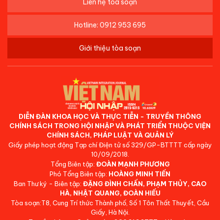
Liên hệ tòa soạn
Hotline: 0912 953 695
Giới thiệu tòa soạn
DIỄN ĐÀN KHOA HỌC VÀ THỰC TIỄN - TRUYỀN THÔNG
CHÍNH SÁCH TRONG HỘI NHẬP VÀ PHÁT TRIỂN THUỘC VIỆN
CHÍNH SÁCH, PHÁP LUẬT VÀ QUẢN LÝ
Giấy phép hoạt động Tạp chí Điện tử số 329/GP-BTTTT cấp ngày
10/09/2018.
Tổng Biên tập:
ĐOÀN MẠNH PHƯƠNG
Phó Tổng Biên tập:
HOÀNG MINH TIẾN
Ban Thư ký - Biên tập:
ĐẶNG ĐÌNH CHẤN, PHẠM THỦY, CAO
HÀ, NHẬT QUANG, ĐOÀN HIẾU
Tòa soạn:T8, Cung Trí thức Thành phố, Số 1 Tôn Thất Thuyết, Cầu
Giấy, Hà Nội.