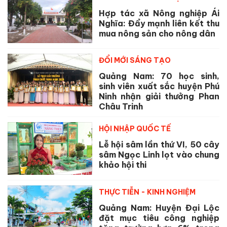
Hợp tác xã Nông nghiệp Ái
Nghĩa: Đẩy mạnh liên kết thu
mua nông sản cho nông dân
ĐỔI MỚI SÁNG TẠO
Quảng Nam: 70 học sinh,
sinh viên xuất sắc huyện Phú
Ninh nhận giải thưởng Phan
Châu Trinh
HỘI NHẬP QUỐC TẾ
Lễ hội sâm lần thứ VI, 50 cây
sâm Ngọc Linh lọt vào chung
khảo hội thi
THỰC TIỄN - KINH NGHIỆM
Quảng Nam: Huyện Đại Lộc
đặt mục tiêu công nghiệp