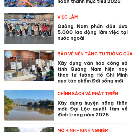
hoàn thành mục tiêu 2025
VIỆC LÀM
Quảng Nam phấn đấu đưa
5.000 lao động làm việc tại
nước ngoài
BẢO VỆ NỀN TẢNG TƯ TƯỞNG CỦ
Xây dựng văn hóa công sở
tỉnh Quảng Nam hiện nay
theo tư tưởng Hồ Chí Minh
qua tác phẩm Đời sống mới
CHÍNH SÁCH VÀ PHÁT TRIỂN
Xây dựng huyện nông thôn
mới: Đại Lộc quyết tâm về
đích trong năm 2025
MÔ HÌNH - KINH NGHIỆM