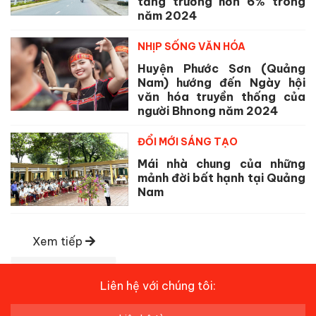
tăng trưởng hơn 6% trong
năm 2024
NHỊP SỐNG VĂN HÓA
Huyện Phước Sơn (Quảng
Nam) hướng đến Ngày hội
văn hóa truyền thống của
người Bhnong năm 2024
ĐỔI MỚI SÁNG TẠO
Mái nhà chung của những
mảnh đời bất hạnh tại Quảng
Nam
Xem tiếp
Liên hệ với chúng tôi: