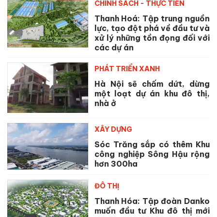
CHÍNH SÁCH - THỰC TIỄN
Thanh Hoá: Tập trung nguồn
lực, tạo đột phá về đầu tư và
xử lý những tồn đọng đối với
các dự án
PHÁT TRIỂN XANH
Hà Nội sẽ chấm dứt, dừng
một loạt dự án khu đô thị,
nhà ở
XÂY DỰNG
Sóc Trăng sắp có thêm Khu
công nghiệp Sông Hậu rộng
hơn 300ha
ĐÔ THỊ
Thanh Hóa: Tập đoàn Danko
muốn đầu tư Khu đô thị mới