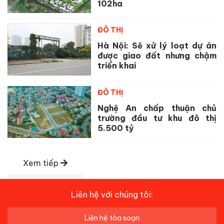
102ha
ĐÔ THỊ
Hà Nội: Sẽ xử lý loạt dự án
được giao đất nhưng chậm
triển khai
ĐÔ THỊ
Nghệ An chấp thuận chủ
trường đầu tư khu đô thị
5.500 tỷ
Xem tiếp
Liên hệ với chúng tôi:
Liên hệ tòa soạn