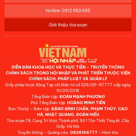
Hotline: 0912 953 695
Giới thiệu tòa soạn
DIỄN ĐÀN KHOA HỌC VÀ THỰC TIỄN - TRUYỀN THÔNG
CHÍNH SÁCH TRONG HỘI NHẬP VÀ PHÁT TRIỂN THUỘC VIỆN
CHÍNH SÁCH, PHÁP LUẬT VÀ QUẢN LÝ
Giấy phép hoạt động Tạp chí Điện tử số 329/GP-BTTTT cấp ngày
10/09/2018.
Tổng Biên tập:
ĐOÀN MẠNH PHƯƠNG
Phó Tổng Biên tập:
HOÀNG MINH TIẾN
Ban Thư ký - Biên tập:
ĐẶNG ĐÌNH CHẤN, PHẠM THỦY, CAO
HÀ, NHẬT QUANG, ĐOÀN HIẾU
Tòa soạn:T8, Cung Trí thức Thành phố, Số 1 Tôn Thất Thuyết, Cầu
Giấy, Hà Nội.
Truyền thông - Quảng cáo:
0826166777
- Hòm thư: