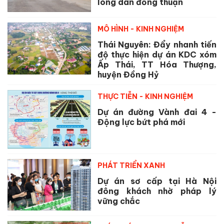
lòng dân đồng thuận
MÔ HÌNH - KINH NGHIỆM
Thái Nguyên: Đẩy nhanh tiến
độ thực hiện dự án KDC xóm
Ấp Thái, TT Hóa Thượng,
huyện Đồng Hỷ
THỰC TIỄN - KINH NGHIỆM
Dự án đường Vành đai 4 -
Động lực bứt phá mới
PHÁT TRIỂN XANH
Dự án sơ cấp tại Hà Nội
đông khách nhờ pháp lý
vững chắc