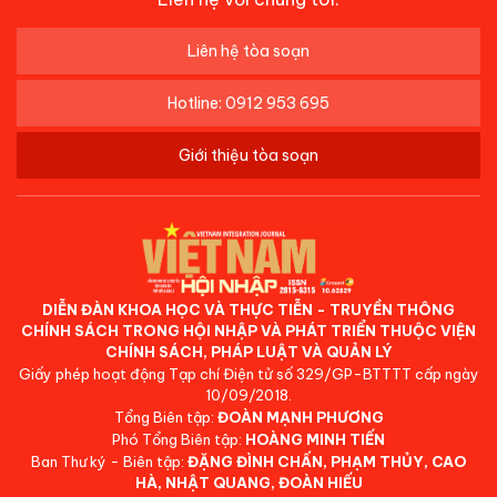
Liên hệ tòa soạn
Hotline: 0912 953 695
Giới thiệu tòa soạn
DIỄN ĐÀN KHOA HỌC VÀ THỰC TIỄN - TRUYỀN THÔNG
CHÍNH SÁCH TRONG HỘI NHẬP VÀ PHÁT TRIỂN THUỘC VIỆN
CHÍNH SÁCH, PHÁP LUẬT VÀ QUẢN LÝ
Giấy phép hoạt động Tạp chí Điện tử số 329/GP-BTTTT cấp ngày
10/09/2018.
Tổng Biên tập:
ĐOÀN MẠNH PHƯƠNG
Phó Tổng Biên tập:
HOÀNG MINH TIẾN
Ban Thư ký - Biên tập:
ĐẶNG ĐÌNH CHẤN, PHẠM THỦY, CAO
HÀ, NHẬT QUANG, ĐOÀN HIẾU