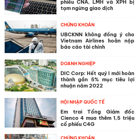
phiếu CNA, LMH và XPH bị
tạm ngừng giao dịch
CHỨNG KHOÁN
UBCKNN không đồng ý cho
Vietnam Airlines hoãn nộp
báo cáo tài chính
DOANH NGHIỆP
DIC Corp: Hết quý I mới hoàn
thành gần 5% mục tiêu lợi
nhuận năm 2022
HỘI NHẬP QUỐC TẾ
Em trai Tổng Giám đốc
Cienco 4 mua thêm 1,5 triệu
cổ phiếu C4G
CHỨNG KHOÁN