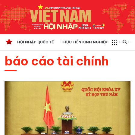
HỘI NHẬP QUỐC TẾ
THỰC TIỄN KINH NGHIỆM
CHÍNH SÁ
báo cáo tài chính