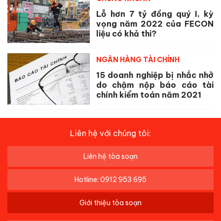
Lỗ hơn 7 tỷ đồng quý I, kỳ
vọng năm 2022 của FECON
liệu có khả thi?
NGÂN HÀNG TÀI CHÍNH
15 doanh nghiệp bị nhắc nhở
do chậm nộp báo cáo tài
chính kiểm toán năm 2021
Liên hệ với chúng tôi:
Liên hệ tòa soạn
Hotline: 0912 953 695
Giới thiệu tòa soạn