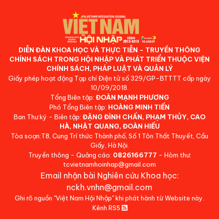
DIỄN ĐÀN KHOA HỌC VÀ THỰC TIỄN - TRUYỀN THÔNG
CHÍNH SÁCH TRONG HỘI NHẬP VÀ PHÁT TRIỂN THUỘC VIỆN
CHÍNH SÁCH, PHÁP LUẬT VÀ QUẢN LÝ
Giấy phép hoạt động Tạp chí Điện tử số 329/GP-BTTTT cấp ngày
10/09/2018.
Tổng Biên tập:
ĐOÀN MẠNH PHƯƠNG
Phó Tổng Biên tập:
HOÀNG MINH TIẾN
Ban Thư ký - Biên tập:
ĐẶNG ĐÌNH CHẤN, PHẠM THỦY, CAO
HÀ, NHẬT QUANG, ĐOÀN HIẾU
Tòa soạn:T8, Cung Trí thức Thành phố, Số 1 Tôn Thất Thuyết, Cầu
Giấy, Hà Nội.
Truyền thông - Quảng cáo:
0826166777
- Hòm thư:
tcvietnamhoinhap@gmail.com
Email nhận bài Nghiên cứu Khoa học:
nckh.vnhn@gmail.com
Ghi rõ nguồn "Việt Nam Hội Nhập" khi phát hành từ Website này.
Kênh RSS